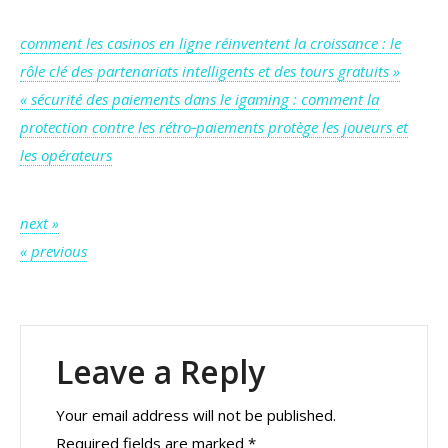
εκμεταλλευτείτε
Post
comment les casinos en ligne réinventent la croissance : le
rôle clé des partenariats intelligents et des tours gratuits »
navigation
« sécurité des paiements dans le igaming : comment la
protection contre les rétro‑paiements protège les joueurs et
les opérateurs
Post
next »
« previous
navigation
Leave a Reply
Your email address will not be published.
Required fields are marked
*