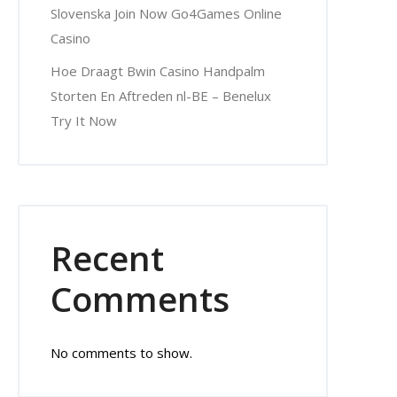
Slovenska Join Now Go4Games Online
Casino
Hoe Draagt Bwin Casino Handpalm
Storten En Aftreden nl-BE – Benelux
Try It Now
Recent
Comments
No comments to show.