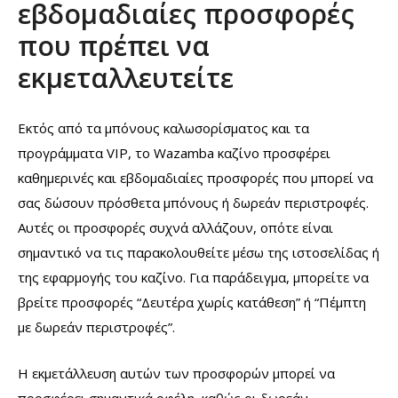
εβδομαδιαίες προσφορές
που πρέπει να
εκμεταλλευτείτε
Εκτός από τα μπόνους καλωσορίσματος και τα
προγράμματα VIP, το Wazamba καζίνο προσφέρει
καθημερινές και εβδομαδιαίες προσφορές που μπορεί να
σας δώσουν πρόσθετα μπόνους ή δωρεάν περιστροφές.
Αυτές οι προσφορές συχνά αλλάζουν, οπότε είναι
σημαντικό να τις παρακολουθείτε μέσω της ιστοσελίδας ή
της εφαρμογής του καζίνο. Για παράδειγμα, μπορείτε να
βρείτε προσφορές “Δευτέρα χωρίς κατάθεση” ή “Πέμπτη
με δωρεάν περιστροφές”.
Η εκμετάλλευση αυτών των προσφορών μπορεί να