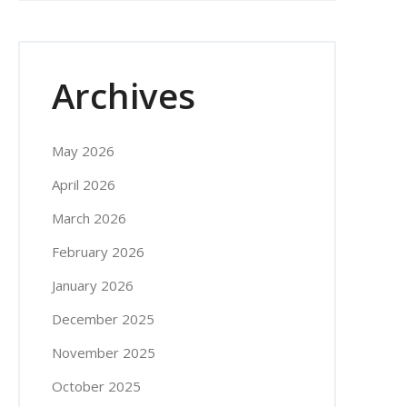
Archives
May 2026
April 2026
March 2026
February 2026
January 2026
December 2025
November 2025
October 2025