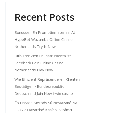
Recent Posts
Bonussen En Promotiemateriaal At
HypeBet Wazamba Online Casino
Netherlands Try It Now
Uitbuiter Zien En Instrumentalist
Feedback Coin Online Casino .
Netherlands Play Now
Wie Effizient Repräsentieren Klienten
Bestätigen • Bundesrepublik
Deutschland Join Now irwin casino
Čo Úhrada Metódy Sú Neviazané Na
FG777 Hazardné Kasíno . v rámci