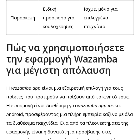
Ειδική
Ισχύει μόνο για
Παρασκευή
προσφορά για
επιλεγμένα
κουλοχέρηδες
παιχνίδια
Πώς να χρησιμοποιήσετε
την εφαρμογή Wazamba
για μέγιστη απόλαυση
Η
wazamba app
είναι μια εξαιρετική επιλογή για τους
παίκτες που προτιμούν να παίζουν από το κινητό τους.
Η εφαρμογή είναι διαθέσιμη για
wazamba app ios
και
Android, προσφέροντας μια πλήρη εμπειρία καζίνο με όλα
τα διαθέσιμα παιχνίδια. Ένα από τα πλεονεκτήματα της
εφαρμογής είναι η δυνατότητα πρόσβασης στις