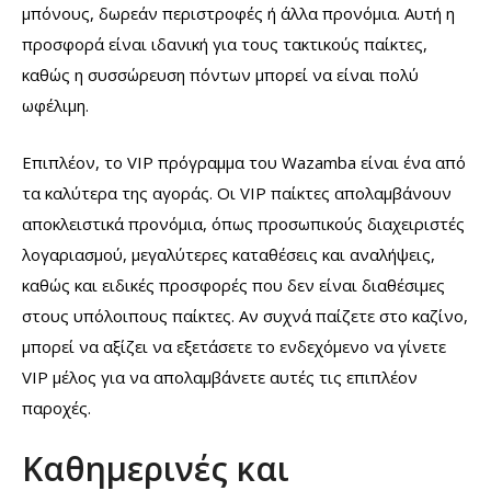
μπόνους, δωρεάν περιστροφές ή άλλα προνόμια. Αυτή η
προσφορά είναι ιδανική για τους τακτικούς παίκτες,
καθώς η συσσώρευση πόντων μπορεί να είναι πολύ
ωφέλιμη.
Επιπλέον, το VIP πρόγραμμα του Wazamba είναι ένα από
τα καλύτερα της αγοράς. Οι VIP παίκτες απολαμβάνουν
αποκλειστικά προνόμια, όπως προσωπικούς διαχειριστές
λογαριασμού, μεγαλύτερες καταθέσεις και αναλήψεις,
καθώς και ειδικές προσφορές που δεν είναι διαθέσιμες
στους υπόλοιπους παίκτες. Αν συχνά παίζετε στο καζίνο,
μπορεί να αξίζει να εξετάσετε το ενδεχόμενο να γίνετε
VIP μέλος για να απολαμβάνετε αυτές τις επιπλέον
παροχές.
Καθημερινές και