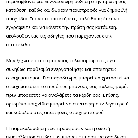
περιλαμβάνει μια γενναιόδωρη αύξηση στην πρώτη σας
κατάθεση, καθώς και δωρεάν περιστροφές για δημοφιλή
παιχνίδια. Για να το αποκτήσετε, απλά θα πρέπει να
εγγραφείτε και να κάνετε την πρώτη σας κατάθεση,
ακολουθώντας τις οδηγίες που παρέχονται στην
ιστοσελίδα.
Μην ξεχνάτε ότι το μπόνους καλωσορίσματος έχει
συνήθως προθεσμία ενεργοποίησης και απαιτήσεις
στοιχηματισμού. Για παράδειγμα, μπορεί να χρειαστεί να
στοιχηματίσετε το ποσό του μπόνους σας πολλές φορές
πριν μπορέσετε να αναλάβετε τα κέρδη σας. Επίσης,
ορισμένα παιχνίδια μπορεί να συνεισφέρουν λιγότερο ή
και καθόλου στις απαιτήσεις στοιχηματισμού.
Η παρακολούθηση των προσφορών και η σωστή
εκμετάλλευση αυτών των μπόνους μπορεί να σας δώσει