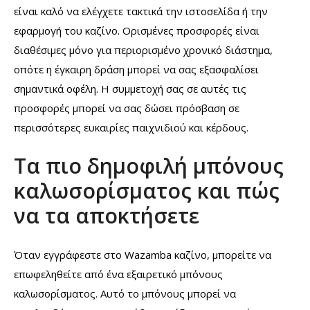
είναι καλό να ελέγχετε τακτικά την ιστοσελίδα ή την
εφαρμογή του καζίνο. Ορισμένες προσφορές είναι
διαθέσιμες μόνο για περιορισμένο χρονικό διάστημα,
οπότε η έγκαιρη δράση μπορεί να σας εξασφαλίσει
σημαντικά οφέλη. Η συμμετοχή σας σε αυτές τις
προσφορές μπορεί να σας δώσει πρόσβαση σε
περισσότερες ευκαιρίες παιχνιδιού και κέρδους.
Τα πιο δημοφιλή μπόνους
καλωσορίσματος και πώς
να τα αποκτήσετε
Όταν εγγράφεστε στο Wazamba καζίνο, μπορείτε να
επωφεληθείτε από ένα εξαιρετικό μπόνους
καλωσορίσματος. Αυτό το μπόνους μπορεί να