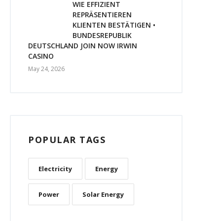
WIE EFFIZIENT
REPRÄSENTIEREN
KLIENTEN BESTÄTIGEN •
BUNDESREPUBLIK
DEUTSCHLAND JOIN NOW IRWIN
CASINO
May 24, 2026
POPULAR TAGS
Electricity
Energy
Power
Solar Energy