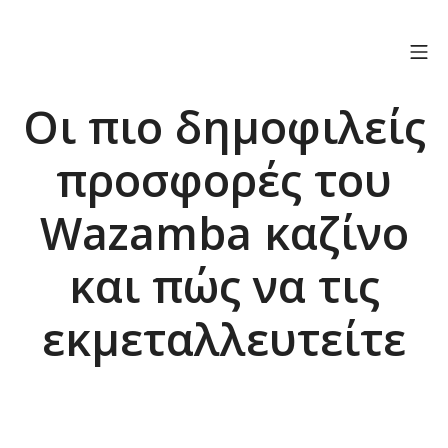
Skip
to
Mo
OSTRICH CONNECT
content
Οι πιο δημοφιλείς
προσφορές του
Wazamba καζίνο
και πώς να τις
εκμεταλλευτείτε