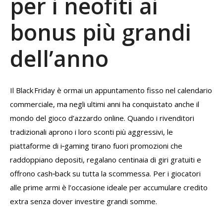
per i neofiti ai
bonus più grandi
dell’anno
Il Black Friday è ormai un appuntamento fisso nel calendario
commerciale, ma negli ultimi anni ha conquistato anche il
mondo del gioco d’azzardo online. Quando i rivenditori
tradizionali aprono i loro sconti più aggressivi, le
piattaforme di i‑gaming tirano fuori promozioni che
raddoppiano depositi, regalano centinaia di giri gratuiti e
offrono cash‑back su tutta la scommessa. Per i giocatori
alle prime armi è l’occasione ideale per accumulare credito
extra senza dover investire grandi somme.