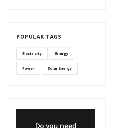
POPULAR TAGS
Electricity
Energy
Power
Solar Energy
Do you need