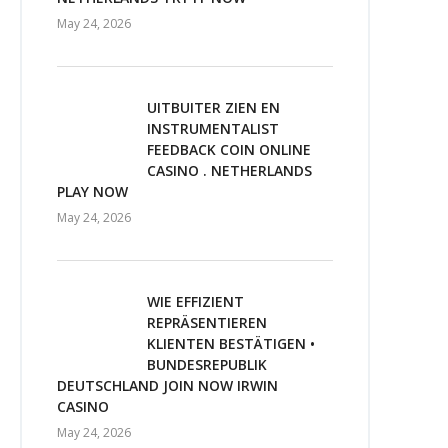
May 24, 2026
UITBUITER ZIEN EN
INSTRUMENTALIST
FEEDBACK COIN ONLINE
CASINO . NETHERLANDS
PLAY NOW
May 24, 2026
WIE EFFIZIENT
REPRÄSENTIEREN
KLIENTEN BESTÄTIGEN •
BUNDESREPUBLIK
DEUTSCHLAND JOIN NOW IRWIN
CASINO
May 24, 2026