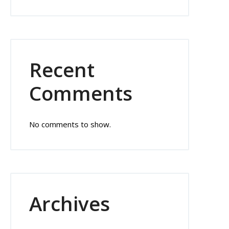
Recent
Comments
No comments to show.
Archives