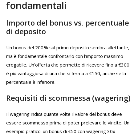
fondamentali
Importo del bonus vs. percentuale
di deposito
Un bonus del 200 % sul primo deposito sembra allettante,
ma è fondamentale confrontarlo con l’importo massimo
erogabile. Un’offerta che permette di ricevere fino a €300
è più vantaggiosa di una che si ferma a €150, anche se la
percentuale è inferiore.
Requisiti di scommessa (wagering)
Il wagering indica quante volte il valore del bonus deve
essere scommesso prima di poter prelevare le vincite. Un
esempio pratico: un bonus di €50 con wagering 30x