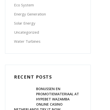
Eco System
Energy Generation
Solar Energy
Uncategorized
Water Turbines
RECENT POSTS
BONUSSEN EN
PROMOTIEMATERIAAL AT
HYPEBET WAZAMBA
ONLINE CASINO
NETHERLANDS TRY IT NOW