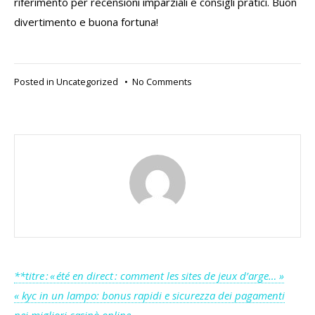
riferimento per recensioni imparziali e consigli pratici. Buon
divertimento e buona fortuna!
on
Posted in
Uncategorized
•
No Comments
Black
Friday
nei
casinò
online:
la
guida
definitiva
per
i
neofiti
ai
Post
bonus
**titre : « été en direct : comment les sites de jeux d’arge… »
più
« kyc in un lampo: bonus rapidi e sicurezza dei pagamenti
navigation
grandi