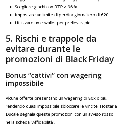
Scegliere giochi con RTP > 96 %.
Impostare un limite di perdita giornaliero di €20.
Utilizzare un e‑wallet per prelievi rapidi.
5. Rischi e trappole da
evitare durante le
promozioni di Black Friday
Bonus “cattivi” con wagering
impossibile
Alcune offerte presentano un wagering di 80x o più,
rendendo quasi impossibile sbloccare le vincite. Hostaria
Ducale segnala queste promozioni con un avviso rosso
nella scheda “Affidabilità”.