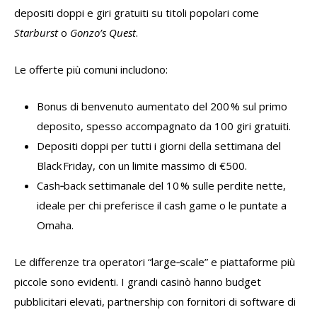
depositi doppi e giri gratuiti su titoli popolari come
Starburst
o
Gonzo’s Quest
.
Le offerte più comuni includono:
Bonus di benvenuto aumentato del 200 % sul primo
deposito, spesso accompagnato da 100 giri gratuiti.
Depositi doppi per tutti i giorni della settimana del
Black Friday, con un limite massimo di €500.
Cash‑back settimanale del 10 % sulle perdite nette,
ideale per chi preferisce il cash game o le puntate a
Omaha.
Le differenze tra operatori “large‑scale” e piattaforme più
piccole sono evidenti. I grandi casinò hanno budget
pubblicitari elevati, partnership con fornitori di software di