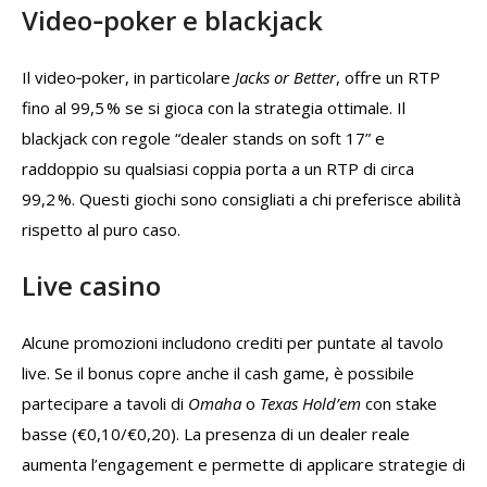
Video‑poker e blackjack
Il video‑poker, in particolare
Jacks or Better
, offre un RTP
fino al 99,5 % se si gioca con la strategia ottimale. Il
blackjack con regole “dealer stands on soft 17” e
raddoppio su qualsiasi coppia porta a un RTP di circa
99,2 %. Questi giochi sono consigliati a chi preferisce abilità
rispetto al puro caso.
Live casino
Alcune promozioni includono crediti per puntate al tavolo
live. Se il bonus copre anche il cash game, è possibile
partecipare a tavoli di
Omaha
o
Texas Hold’em
con stake
basse (€0,10/€0,20). La presenza di un dealer reale
aumenta l’engagement e permette di applicare strategie di