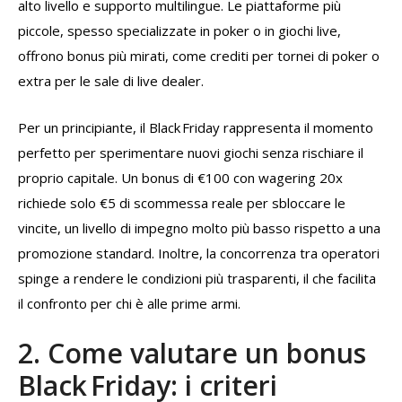
alto livello e supporto multilingue. Le piattaforme più
piccole, spesso specializzate in poker o in giochi live,
offrono bonus più mirati, come crediti per tornei di poker o
extra per le sale di live dealer.
Per un principiante, il Black Friday rappresenta il momento
perfetto per sperimentare nuovi giochi senza rischiare il
proprio capitale. Un bonus di €100 con wagering 20x
richiede solo €5 di scommessa reale per sbloccare le
vincite, un livello di impegno molto più basso rispetto a una
promozione standard. Inoltre, la concorrenza tra operatori
spinge a rendere le condizioni più trasparenti, il che facilita
il confronto per chi è alle prime armi.
2. Come valutare un bonus
Black Friday: i criteri