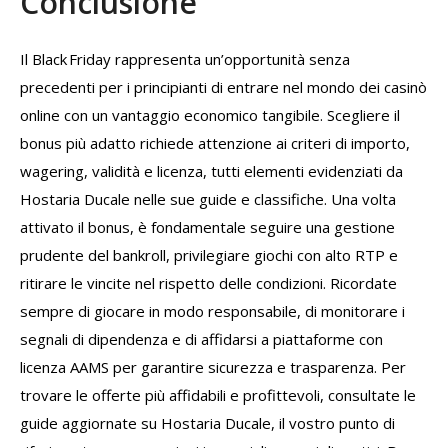
Conclusione
Il Black Friday rappresenta un’opportunità senza
precedenti per i principianti di entrare nel mondo dei casinò
online con un vantaggio economico tangibile. Scegliere il
bonus più adatto richiede attenzione ai criteri di importo,
wagering, validità e licenza, tutti elementi evidenziati da
Hostaria Ducale nelle sue guide e classifiche. Una volta
attivato il bonus, è fondamentale seguire una gestione
prudente del bankroll, privilegiare giochi con alto RTP e
ritirare le vincite nel rispetto delle condizioni. Ricordate
sempre di giocare in modo responsabile, di monitorare i
segnali di dipendenza e di affidarsi a piattaforme con
licenza AAMS per garantire sicurezza e trasparenza. Per
trovare le offerte più affidabili e profittevoli, consultate le
guide aggiornate su Hostaria Ducale, il vostro punto di