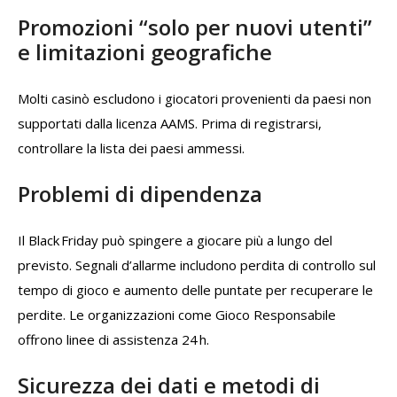
Promozioni “solo per nuovi utenti”
e limitazioni geografiche
Molti casinò escludono i giocatori provenienti da paesi non
supportati dalla licenza AAMS. Prima di registrarsi,
controllare la lista dei paesi ammessi.
Problemi di dipendenza
Il Black Friday può spingere a giocare più a lungo del
previsto. Segnali d’allarme includono perdita di controllo sul
tempo di gioco e aumento delle puntate per recuperare le
perdite. Le organizzazioni come Gioco Responsabile
offrono linee di assistenza 24 h.
Sicurezza dei dati e metodi di