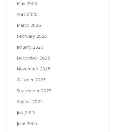
May 2026
April 2026
March 2026
February 2026
January 2026
December 2025
November 2025
October 2025
September 2025
August 2025
July 2025
June 2025