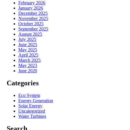
February 2026
January 2026
December 2025
November 2025
October 2025
September 2025
August 2025
July 2025
June 2025
May 2025
April 2025
March 2025
May 2023
June 2020
Categories
Eco System
Energy Generation
Solar Energy
Uncategorized
Water Turbines
Search