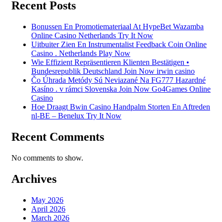
Recent Posts
Bonussen En Promotiemateriaal At HypeBet Wazamba
Online Casino Netherlands Try It Now
Uitbuiter Zien En Instrumentalist Feedback Coin Online
Casino . Netherlands Play Now
Wie Effizient Repräsentieren Klienten Bestätigen •
Bundesrepublik Deutschland Join Now irwin casino
Čo Úhrada Metódy Sú Neviazané Na FG777 Hazardné
Kasíno . v rámci Slovenska Join Now Go4Games Online
Casino
Hoe Draagt Bwin Casino Handpalm Storten En Aftreden
nl-BE – Benelux Try It Now
Recent Comments
No comments to show.
Archives
May 2026
April 2026
March 2026