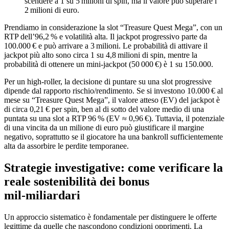
scendere a 1 su 5 milioni di spin, ma il valore può superare i
2 milioni di euro.
Prendiamo in considerazione la slot “Treasure Quest Mega”, con un
RTP dell’96,2 % e volatilità alta. Il jackpot progressivo parte da
100.000 € e può arrivare a 3 milioni. Le probabilità di attivare il
jackpot più alto sono circa 1 su 4,8 milioni di spin, mentre la
probabilità di ottenere un mini‑jackpot (50 000 €) è 1 su 150.000.
Per un high‑roller, la decisione di puntare su una slot progressive
dipende dal rapporto rischio/rendimento. Se si investono 10.000 € al
mese su “Treasure Quest Mega”, il valore atteso (EV) del jackpot è
di circa 0,21 € per spin, ben al di sotto del valore medio di una
puntata su una slot a RTP 96 % (EV ≈ 0,96 €). Tuttavia, il potenziale
di una vincita da un milione di euro può giustificare il margine
negativo, soprattutto se il giocatore ha una bankroll sufficientemente
alta da assorbire le perdite temporanee.
Strategie investigative: come verificare la
reale sostenibilità dei bonus
mil‑miliardari
Un approccio sistematico è fondamentale per distinguere le offerte
legittime da quelle che nascondono condizioni opprimenti. La