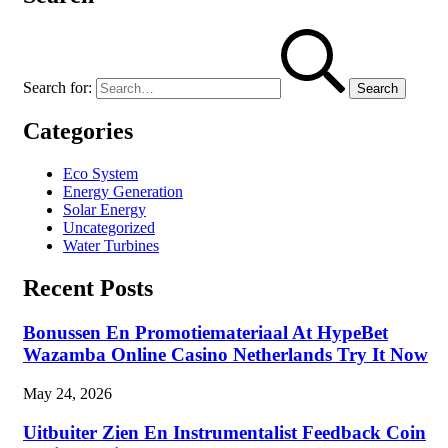
Search for:
Categories
Eco System
Energy Generation
Solar Energy
Uncategorized
Water Turbines
Recent Posts
Bonussen En Promotiemateriaal At HypeBet
Wazamba Online Casino Netherlands Try It Now
May 24, 2026
Uitbuiter Zien En Instrumentalist Feedback Coin