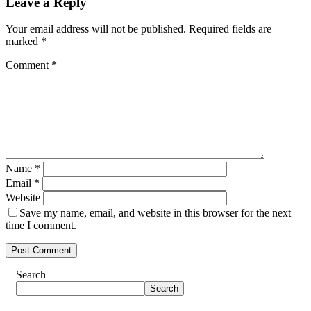
Leave a Reply
Your email address will not be published.
Required fields are
marked
*
Comment
*
Name
*
Email
*
Website
Save my name, email, and website in this browser for the next
time I comment.
Search
Search