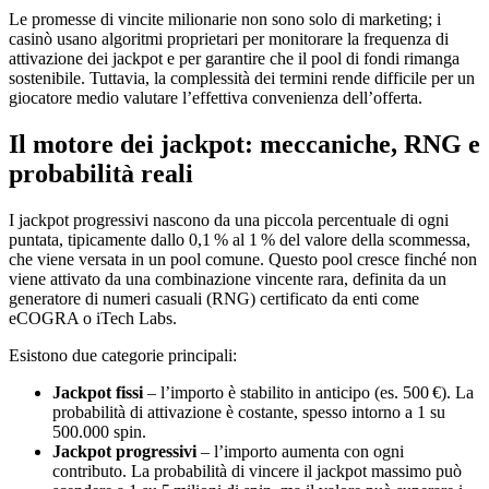
Le promesse di vincite milionarie non sono solo di marketing; i
casinò usano algoritmi proprietari per monitorare la frequenza di
attivazione dei jackpot e per garantire che il pool di fondi rimanga
sostenibile. Tuttavia, la complessità dei termini rende difficile per un
giocatore medio valutare l’effettiva convenienza dell’offerta.
Il motore dei jackpot: meccaniche, RNG e
probabilità reali
I jackpot progressivi nascono da una piccola percentuale di ogni
puntata, tipicamente dallo 0,1 % al 1 % del valore della scommessa,
che viene versata in un pool comune. Questo pool cresce finché non
viene attivato da una combinazione vincente rara, definita da un
generatore di numeri casuali (RNG) certificato da enti come
eCOGRA o iTech Labs.
Esistono due categorie principali:
Jackpot fissi
– l’importo è stabilito in anticipo (es. 500 €). La
probabilità di attivazione è costante, spesso intorno a 1 su
500.000 spin.
Jackpot progressivi
– l’importo aumenta con ogni
contributo. La probabilità di vincere il jackpot massimo può