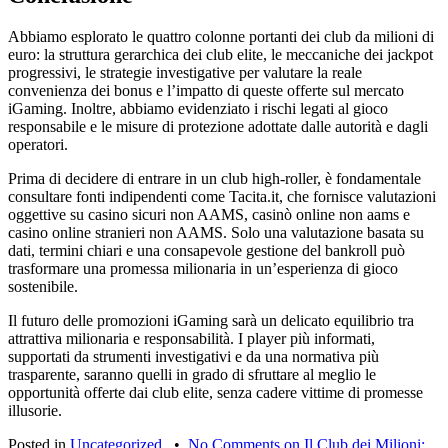
Abbiamo esplorato le quattro colonne portanti dei club da milioni di
euro: la struttura gerarchica dei club elite, le meccaniche dei jackpot
progressivi, le strategie investigative per valutare la reale
convenienza dei bonus e l’impatto di queste offerte sul mercato
iGaming. Inoltre, abbiamo evidenziato i rischi legati al gioco
responsabile e le misure di protezione adottate dalle autorità e dagli
operatori.
Prima di decidere di entrare in un club high‑roller, è fondamentale
consultare fonti indipendenti come Tacita.it, che fornisce valutazioni
oggettive su casino sicuri non AAMS, casinò online non aams e
casino online stranieri non AAMS. Solo una valutazione basata su
dati, termini chiari e una consapevole gestione del bankroll può
trasformare una promessa milionaria in un’esperienza di gioco
sostenibile.
Il futuro delle promozioni iGaming sarà un delicato equilibrio tra
attrattiva milionaria e responsabilità. I player più informati,
supportati da strumenti investigativi e da una normativa più
trasparente, saranno quelli in grado di sfruttare al meglio le
opportunità offerte dai club elite, senza cadere vittime di promesse
illusorie.
Posted in
Uncategorized
•
No Comments
on Il Club dei Milioni: