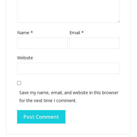
Name
*
Email
*
Website
Save my name, email, and website in this browser
for the next time I comment.