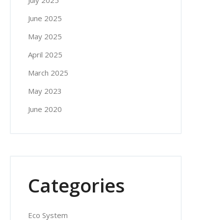
July 2025
June 2025
May 2025
April 2025
March 2025
May 2023
June 2020
Categories
Eco System