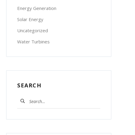
Energy Generation
Solar Energy
Uncategorized
Water Turbines
SEARCH
Search
for: