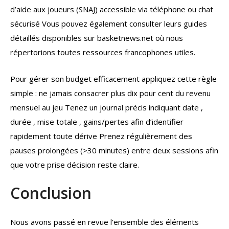
d’aide aux joueurs (SNAJ) accessible via téléphone ou chat
sécurisé​​ Vous pouvez également consulter leurs guides
détaillés disponibles sur basketnews.net où nous
répertorions toutes ressources francophones utiles​.
Pour gérer son budget efficacement appliquez cette règle
simple : ne jamais consacrer plus dix pour cent du revenu
mensuel au jeu​​ Tenez un journal précis indiquant date ,
durée , mise totale , gains/pertes afin d’identifier
rapidement toute dérive​​ Prenez régulièrement des
pauses prolongées (>30 minutes) entre deux sessions afin
que votre prise décision reste claire.​
Conclusion
Nous avons passé en revue l’ensemble des éléments