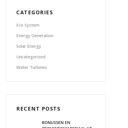
CATEGORIES
Eco System
Energy Generation
Solar Energy
Uncategorized
Water Turbines
RECENT POSTS
BONUSSEN EN