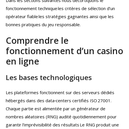
Dans les sections suivantes nous décortiquons le
fonctionnement technique les critères de sélection d’un
opérateur fiable les stratégies gagnantes ainsi que les
bonnes pratiques du jeu responsable.
Comprendre le
fonctionnement d’un casino
en ligne
Les bases technologiques
Les plateformes fonctionnent sur des serveurs dédiés
hébergés dans des data‑centers certifiés ISO 27001.
Chaque partie est alimentée par un générateur de
nombres aléatoires (RNG) audité quotidiennement pour
garantir l’imprévisibilité des résultats Le RNG produit une