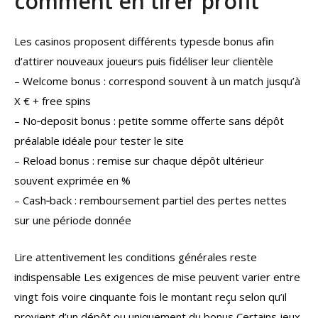
comment en tirer profit
Les casinos proposent différents typesde bonus afin
d’attirer nouveaux joueurs puis fidéliser leur clientèle​
– Welcome bonus : correspond souvent à un match jusqu’à
X € + free spins
– No‑deposit bonus : petite somme offerte sans dépôt
préalable idéale pour tester le site
– Reload bonus : remise sur chaque dépôt ultérieur
souvent exprimée en %
– Cash‑back : remboursement partiel des pertes nettes
sur une période donnée
Lire attentivement les conditions générales reste
indispensable​ Les exigences de mise peuvent varier entre
vingt fois voire cinquante fois le montant reçu selon qu’il
provient d’un dépôt ou uniquement du bonus​ Certains jeux