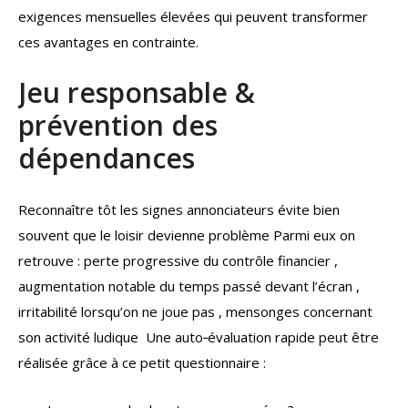
exigences mensuelles élevées qui peuvent transformer
ces avantages en contrainte.​
Jeu responsable &
prévention des
dépendances
Reconnaître tôt les signes annonciateurs évite bien
souvent que le loisir devienne problème​ Parmi eux on
retrouve : perte progressive du contrôle financier ,
augmentation notable du temps passé devant l’écran ,
irritabilité lorsqu’on ne joue pas , mensonges concernant
son activité ludique ​ Une auto‑évaluation rapide peut être
réalisée grâce à ce petit questionnaire :