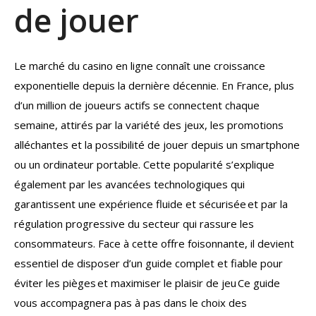
de jouer
Le marché du casino en ligne connaît une croissance
exponentielle depuis la dernière décennie. En France, plus
d’un million de joueurs actifs se connectent chaque
semaine, attirés par la variété des jeux, les promotions
alléchantes et la possibilité de jouer depuis un smartphone
ou un ordinateur portable. Cette popularité s’explique
également par les avancées technologiques qui
garantissent une expérience fluide et sécurisée et par la
régulation progressive du secteur qui rassure les
consommateurs. Face à cette offre foisonnante, il devient
essentiel de disposer d’un guide complet et fiable pour
éviter les pièges et maximiser le plaisir de jeu Ce guide
vous accompagnera pas à pas dans le choix des