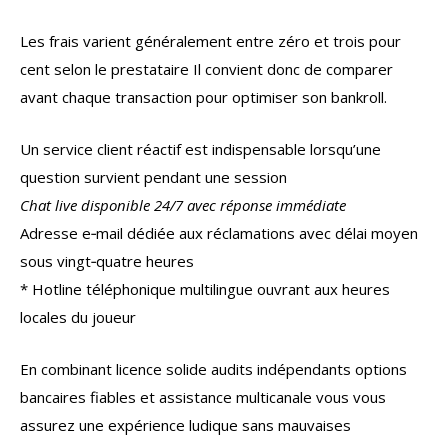
Les frais varient généralement entre zéro et trois pour
cent selon le prestataire Il convient donc de comparer
avant chaque transaction pour optimiser son bankroll.
Un service client réactif est indispensable lorsqu’une
question survient pendant une session
Chat live disponible 24/7 avec réponse immédiate
Adresse e‑mail dédiée aux réclamations avec délai moyen
sous vingt‑quatre heures
* Hotline téléphonique multilingue ouvrant aux heures
locales du joueur
En combinant licence solide audits indépendants options
bancaires fiables et assistance multicanale vous vous
assurez une expérience ludique sans mauvaises