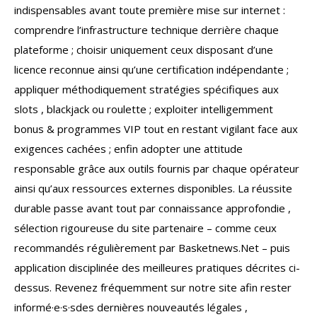
indispensables avant toute première mise sur internet :
comprendre l’infrastructure technique derrière chaque
plateforme ; choisir uniquement ceux disposant d’une
licence reconnue ainsi qu’une certification indépendante ;
appliquer méthodiquement stratégies spécifiques aux
slots , blackjack ou roulette ; exploiter intelligemment
bonus & programmes VIP tout en restant vigilant face aux
exigences cachées ; enfin adopter une attitude
responsable grâce aux outils fournis par chaque opérateur
ainsi qu’aux ressources externes disponibles​. La réussite
durable passe avant tout par connaissance approfondie ,
sélection rigoureuse du site partenaire – comme ceux
recommandés régulièrement par Basketnews.Net – puis
application disciplinée des meilleures pratiques décrites ci-
dessus​. Revenez fréquemment sur notre site afin rester
informé·e·s·sdes dernières nouveautés légales ,