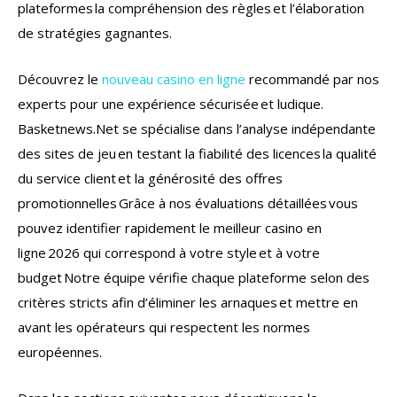
plateformes la compréhension des règles et l’élaboration
de stratégies gagnantes.
Découvrez le
nouveau casino en ligne
recommandé par nos
experts pour une expérience sécurisée et ludique.
Basketnews.Net se spécialise dans l’analyse indépendante
des sites de jeu en testant la fiabilité des licences la qualité
du service client et la générosité des offres
promotionnelles Grâce à nos évaluations détaillées vous
pouvez identifier rapidement le meilleur casino en
ligne 2026 qui correspond à votre style et à votre
budget Notre équipe vérifie chaque plateforme selon des
critères stricts afin d’éliminer les arnaques et mettre en
avant les opérateurs qui respectent les normes
européennes.