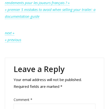
avant
rendements pour les joueurs français ? »
navigation
de
« premier 5 mistakes to avoid when selling your trailer: a
jouer
documentation guide
Post
next »
« previous
navigation
Leave a Reply
Your email address will not be published.
Required fields are marked
*
Comment
*