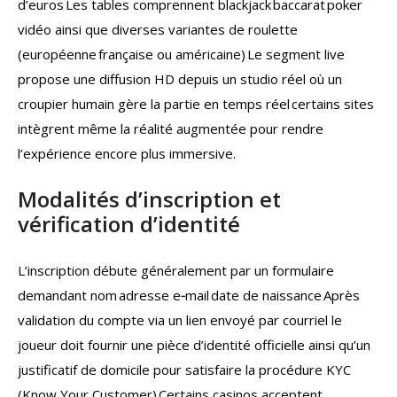
d’euros Les tables comprennent blackjack baccarat poker
vidéo ainsi que diverses variantes de roulette
(européenne française ou américaine) Le segment live
propose une diffusion HD depuis un studio réel où un
croupier humain gère la partie en temps réel certains sites
intègrent même la réalité augmentée pour rendre
l’expérience encore plus immersive.
Modalités d’inscription et
vérification d’identité
L’inscription débute généralement par un formulaire
demandant nom adresse e‑mail date de naissance Après
validation du compte via un lien envoyé par courriel le
joueur doit fournir une pièce d’identité officielle ainsi qu’un
justificatif de domicile pour satisfaire la procédure KYC
(Know Your Customer) Certains casinos acceptent