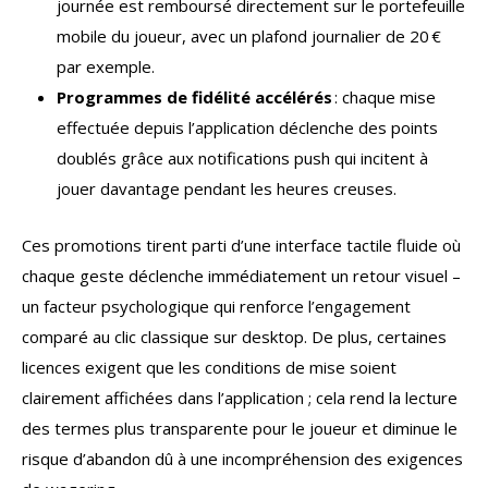
journée est remboursé directement sur le portefeuille
mobile du joueur, avec un plafond journalier de 20 €
par exemple.
Programmes de fidélité accélérés
: chaque mise
effectuée depuis l’application déclenche des points
doublés grâce aux notifications push qui incitent à
jouer davantage pendant les heures creuses.
Ces promotions tirent parti d’une interface tactile fluide où
chaque geste déclenche immédiatement un retour visuel –
un facteur psychologique qui renforce l’engagement
comparé au clic classique sur desktop. De plus, certaines
licences exigent que les conditions de mise soient
clairement affichées dans l’application ; cela rend la lecture
des termes plus transparente pour le joueur et diminue le
risque d’abandon dû à une incompréhension des exigences