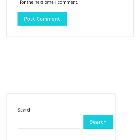
for the next time I comment.
Search
Search