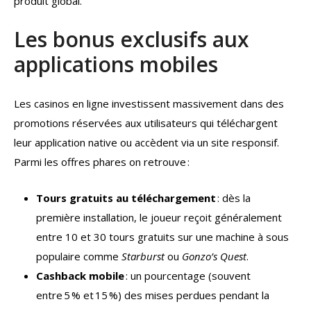
produit global.
Les bonus exclusifs aux
applications mobiles
Les casinos en ligne investissent massivement dans des
promotions réservées aux utilisateurs qui téléchargent
leur application native ou accèdent via un site responsif.
Parmi les offres phares on retrouve :
Tours gratuits au téléchargement
: dès la
première installation, le joueur reçoit généralement
entre 10 et 30 tours gratuits sur une machine à sous
populaire comme
Starburst
ou
Gonzo’s Quest
.
Cashback mobile
: un pourcentage (souvent
entre 5 % et 15 %) des mises perdues pendant la