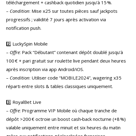
téléchargement + cashback quotidien jusqu’à 15 %.
–
Condition
: Mise x25 sur toutes pièces sauf jackpots
progressifs ; validité 7 jours après activation via
notification push.
2️⃣ LuckySpin Mobile
–
Offre
: Pack “Débutant” contenant dépôt doublé jusqu’à
100 € + pari gratuit sur roulette live pendant deux heures
après inscription via app Android/iOS.
–
Condition
: Utiliser code “MOBILE2024”, wagering x35
réparti entre slots & tables classiques uniquement.
3️⃣ RoyalBet Live
–
Offre
: Programme VIP Mobile où chaque tranche de
dépôt >200 € octroie un boost cash‑back nocturne (+8 %)
valable uniquement entre minuit et six heures du matin