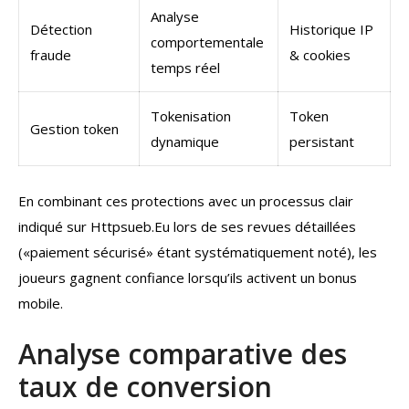
Analyse
Détection
Historique IP
comportementale
fraude
& cookies
temps réel
Tokenisation
Token
Gestion token
dynamique
persistant
En combinant ces protections avec un processus clair
indiqué sur Httpsueb.Eu lors de ses revues détaillées
(«paiement sécurisé» étant systématiquement noté), les
joueurs gagnent confiance lorsqu’ils activent un bonus
mobile.
Analyse comparative des
taux de conversion