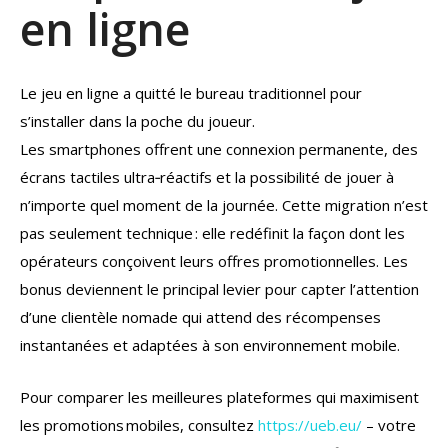
en ligne
Le jeu en ligne a quitté le bureau traditionnel pour
s’installer dans la poche du joueur.
Les smartphones offrent une connexion permanente, des
écrans tactiles ultra‑réactifs et la possibilité de jouer à
n’importe quel moment de la journée. Cette migration n’est
pas seulement technique : elle redéfinit la façon dont les
opérateurs conçoivent leurs offres promotionnelles. Les
bonus deviennent le principal levier pour capter l’attention
d’une clientèle nomade qui attend des récompenses
instantanées et adaptées à son environnement mobile.
Pour comparer les meilleures plateformes qui maximisent
les promotions mobiles, consultez
https://ueb.eu/
– votre