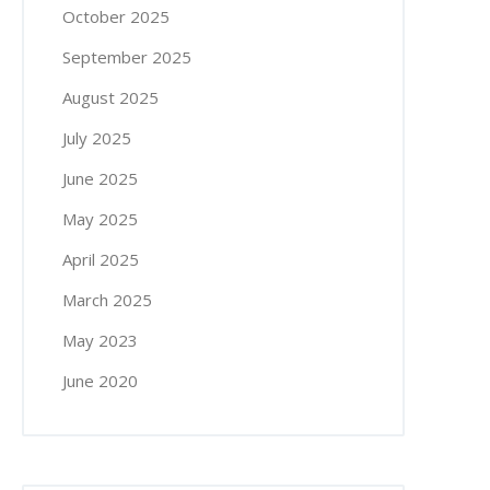
October 2025
September 2025
August 2025
July 2025
June 2025
May 2025
April 2025
March 2025
May 2023
June 2020