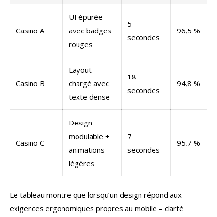
UI épurée
5
Casino A
avec badges
96,5 %
secondes
rouges
Layout
18
Casino B
chargé avec
94,8 %
secondes
texte dense
Design
modulable +
7
Casino C
95,7 %
animations
secondes
légères
Le tableau montre que lorsqu’un design répond aux
exigences ergonomiques propres au mobile – clarté