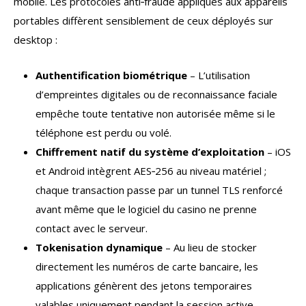
mobile. Les protocoles anti‑fraude appliqués aux appareils
portables diffèrent sensiblement de ceux déployés sur
desktop :
Authentification biométrique
– L’utilisation
d’empreintes digitales ou de reconnaissance faciale
empêche toute tentative non autorisée même si le
téléphone est perdu ou volé.
Chiffrement natif du système d’exploitation
– iOS
et Android intègrent AES‑256 au niveau matériel ;
chaque transaction passe par un tunnel TLS renforcé
avant même que le logiciel du casino ne prenne
contact avec le serveur.
Tokenisation dynamique
– Au lieu de stocker
directement les numéros de carte bancaire, les
applications génèrent des jetons temporaires
valables uniquement pendant la session active.