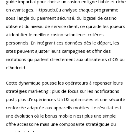
guide impartial pour choisir un casino en ligne fiable et riche
en avantages. Httpsueb.Eu analyse chaque programme
sous l’angle du paiement sécurisé, du logiciel de casino
utilisé et du niveau de service client, ce qui aide les joueurs
à identifier le meilleur casino selon leurs critères
personnels. En intégrant ces données dès le départ, les
sites peuvent ajuster leurs campagnes et offrir des
incitations qui parlent directement aux utilisateurs d’iOS ou
d’Android.
Cette dynamique pousse les opérateurs à repenser leurs
stratégies marketing : plus de focus sur les notifications
push, plus d’expériences UI/UX optimisées et une sécurité
renforcée adaptée aux appareils mobiles. Le résultat est
une évolution où le bonus mobile n’est plus une simple
offre accessoire mais une composante stratégique du