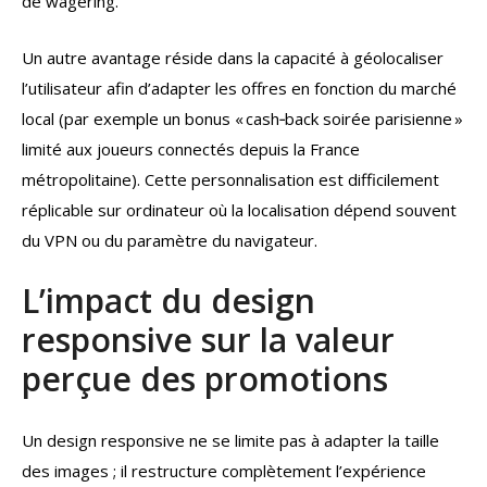
de wagering.
Un autre avantage réside dans la capacité à géolocaliser
l’utilisateur afin d’adapter les offres en fonction du marché
local (par exemple un bonus « cash‑back soirée parisienne »
limité aux joueurs connectés depuis la France
métropolitaine). Cette personnalisation est difficilement
réplicable sur ordinateur où la localisation dépend souvent
du VPN ou du paramètre du navigateur.
L’impact du design
responsive sur la valeur
perçue des promotions
Un design responsive ne se limite pas à adapter la taille
des images ; il restructure complètement l’expérience