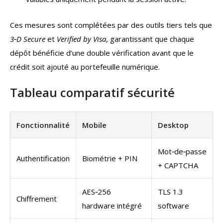
Ces mesures sont complétées par des outils tiers tels que
3‑D Secure
et
Verified by Visa
, garantissant que chaque
dépôt bénéficie d’une double vérification avant que le
crédit soit ajouté au portefeuille numérique.
Tableau comparatif sécurité
Fonctionnalité
Mobile
Desktop
Mot‑de‑passe
Authentification
Biométrie + PIN
+ CAPTCHA
AES‑256
TLS 1.3
Chiffrement
hardware intégré
software