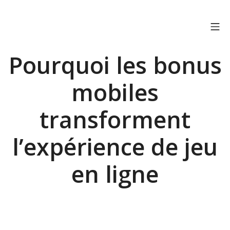
Skip
to
Mo
OSTRICH CONNECT
content
Pourquoi les bonus
mobiles
transforment
l’expérience de jeu
en ligne