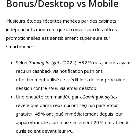
Bonus/Desktop vs Mobile
Plusieurs études récentes menées par des cabinets
indépendants montrent que la conversion des offres
promotionnelles est sensiblement supérieure sur
smartphone :
Selon
Gaming Insights
(2024), +32 % des joueurs ayant
reçu un cashback via notification push ont
effectivement utilisé ce crédit lors de leur prochaine
session contre +9 % via email desktop.
Une enquête commandée par
eGaming Analytics
révèle que parmi ceux qui ont reçu un pack «tour
gratuit», 45 % ont joué immédiatement depuis leur
appareil mobile alors que seulement 20 % ont attendu
qu’ils soient devant leur PC.