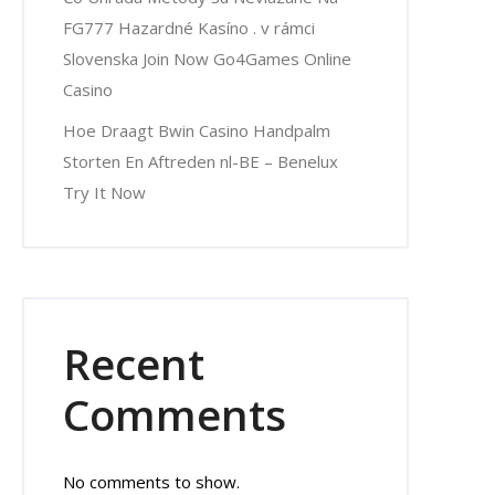
FG777 Hazardné Kasíno . v rámci
Slovenska Join Now Go4Games Online
Casino
Hoe Draagt Bwin Casino Handpalm
Storten En Aftreden nl-BE – Benelux
Try It Now
Recent
Comments
No comments to show.