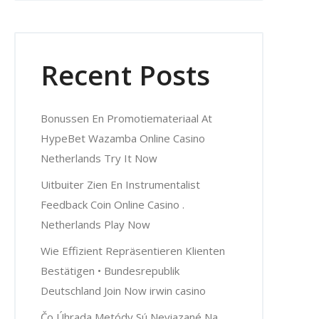
Recent Posts
Bonussen En Promotiemateriaal At
HypeBet Wazamba Online Casino
Netherlands Try It Now
Uitbuiter Zien En Instrumentalist
Feedback Coin Online Casino .
Netherlands Play Now
Wie Effizient Repräsentieren Klienten
Bestätigen • Bundesrepublik
Deutschland Join Now irwin casino
Čo Úhrada Metódy Sú Neviazané Na