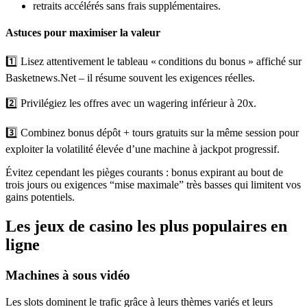
retraits accélérés sans frais supplémentaires.
Astuces pour maximiser la valeur
1️⃣ Lisez attentivement le tableau « conditions du bonus » affiché sur
Basketnews.Net – il résume souvent les exigences réelles.
2️⃣ Privilégiez les offres avec un wagering inférieur à 20x.
3️⃣ Combinez bonus dépôt + tours gratuits sur la même session pour
exploiter la volatilité élevée d’une machine à jackpot progressif.
Évitez cependant les pièges courants : bonus expirant au bout de
trois jours ou exigences “mise maximale” très basses qui limitent vos
gains potentiels.
Les jeux de casino les plus populaires en
ligne
Machines à sous vidéo
Les slots dominent le trafic grâce à leurs thèmes variés et leurs