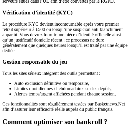
serveurs situés dans l’UE afin d’être couvertes par le RGPD.
Vérification d’identité (KYC)
La procédure KYC devient incontournable après votre premier
retrait supérieur à €500 ou lorsqu’une suspicion anti‑blanchiment
apparaît. Vous devrez fournir une pièce d’identité officielle ainsi
qu’un justificatif domicile récent ; ce processus ne dure
généralement que quelques heures lorsqu’il est traité par une équipe
dédiée.
Gestion responsable du jeu
Tous les sites sérieux intègrent des outils permettant :
Auto‑exclusion définitive ou temporaire,
Limites quotidiennes / hebdomadaires sur les dépôts,
Alertes temps/argent affichées pendant chaque session,
Ces fonctionnalités sont régulièrement testées par Basketnews.Net
afin d’assurer leur efficacité réelle auprès du public français.
Comment optimiser son bankroll ?