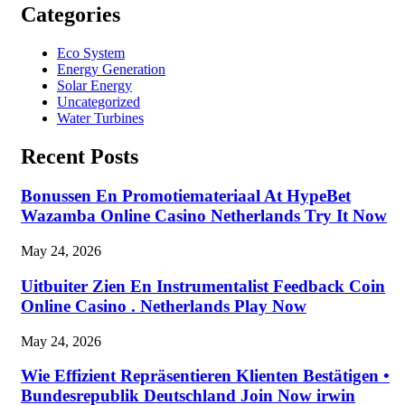
Categories
Eco System
Energy Generation
Solar Energy
Uncategorized
Water Turbines
Recent Posts
Bonussen En Promotiemateriaal At HypeBet
Wazamba Online Casino Netherlands Try It Now
May 24, 2026
Uitbuiter Zien En Instrumentalist Feedback Coin
Online Casino . Netherlands Play Now
May 24, 2026
Wie Effizient Repräsentieren Klienten Bestätigen •
Bundesrepublik Deutschland Join Now irwin