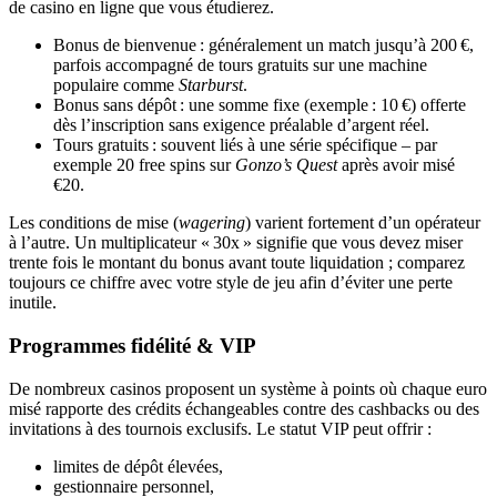
de casino en ligne que vous étudierez.
Bonus de bienvenue : généralement un match jusqu’à 200 €,
parfois accompagné de tours gratuits sur une machine
populaire comme
Starburst
.
Bonus sans dépôt : une somme fixe (exemple : 10 €) offerte
dès l’inscription sans exigence préalable d’argent réel.
Tours gratuits : souvent liés à une série spécifique – par
exemple 20 free spins sur
Gonzo’s Quest
après avoir misé
€20.
Les conditions de mise (
wagering
) varient fortement d’un opérateur
à l’autre. Un multiplicateur « 30x » signifie que vous devez miser
trente fois le montant du bonus avant toute liquidation ; comparez
toujours ce chiffre avec votre style de jeu afin d’éviter une perte
inutile.
Programmes fidélité & VIP
De nombreux casinos proposent un système à points où chaque euro
misé rapporte des crédits échangeables contre des cashbacks ou des
invitations à des tournois exclusifs. Le statut VIP peut offrir :
limites de dépôt élevées,
gestionnaire personnel,