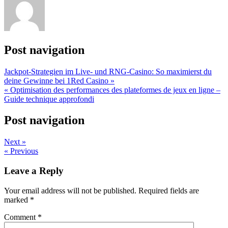
Post navigation
Jackpot‑Strategien im Live‑ und RNG‑Casino: So maximierst du
deine Gewinne bei 1Red Casino »
« Optimisation des performances des plateformes de jeux en ligne –
Guide technique approfondi
Post navigation
Next »
« Previous
Leave a Reply
Your email address will not be published.
Required fields are
marked
*
Comment
*