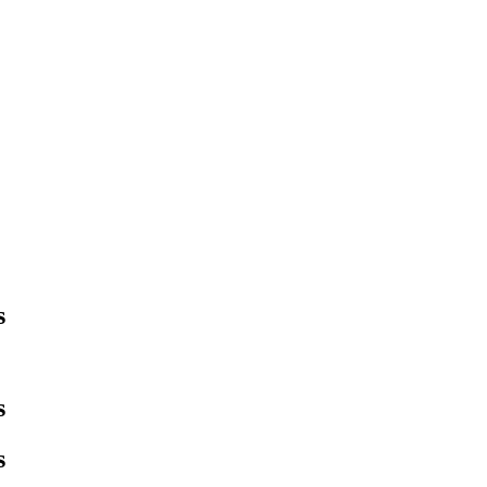
s
s
s