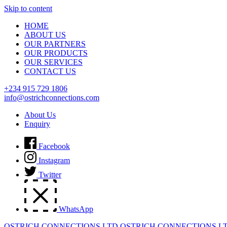
Skip to content
HOME
ABOUT US
OUR PARTNERS
OUR PRODUCTS
OUR SERVICES
CONTACT US
+234 915 729 1806
info@ostrichconnections.com
About Us
Enquiry
Facebook
Instagram
Twitter
WhatsApp
OSTRICH CONNECTIONS LTD
OSTRICH CONNECTIONS L