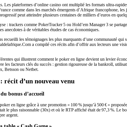
s. Les plateformes d’online casino ont multiplié les formats ultra‑rapides
n France comme dans les marchés émergents d’Afrique francophone, les 
t progressif peut atteindre plusieurs centaines de milliers d’euros en quel
lyse : trackers comme PokerTracker 5 ou Hold’em Manager 3 se partagen
ples anecdotes à de véritables études de cas économiques.
 recueilli les témoignages les plus marquants d’une communauté qui se 
naldelafrique.Com a compilé ces récits afin d’offrir aux lecteurs une vis
érentes qui illustrent comment le poker en ligne devient un levier écon
e les facteurs clés du succès : gestion rigoureuse de la bankroll, utilis
ax, Betsson ou Netbet.
 : récit d’un nouveau venu
t du bonus d’accueil
 le poker en ligne grâce à une promotion « 100 % jusqu’à 500 € » propos
tait le plus raisonnable (30x) et où le RTP affiché était de 97,3 %. Le b
pre argent.
 la table « Cash Game »