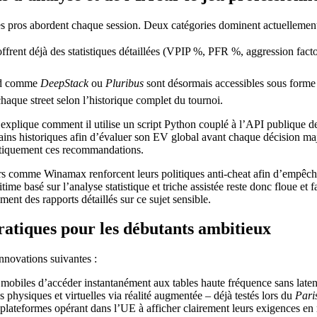
s pros abordent chaque session. Deux catégories dominent actuellement
frent déjà des statistiques détaillées (VPIP %, PFR %, aggression fact
ond comme
DeepStack
ou
Pluribus
sont désormais accessibles sous forme 
haque street selon l’historique complet du tournoi.
explique comment il utilise un script Python couplé à l’API publique 
ains historiques afin d’évaluer son EV global avant chaque décision maje
atiquement ces recommandations.
urs comme Winamax renforcent leurs politiques anti‑cheat afin d’empêche
me basé sur l’analyse statistique et triche assistée reste donc floue et f
ent des rapports détaillés sur ce sujet sensible.
pratiques pour les débutants ambitieux
nnovations suivantes :
 mobiles d’accéder instantanément aux tables haute fréquence sans laten
physiques et virtuelles via réalité augmentée – déjà testés lors du
Pari
plateformes opérant dans l’UE à afficher clairement leurs exigences en 