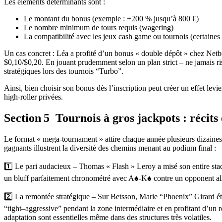
Les éléments déterminants sont :
Le montant du bonus (exemple : +200 % jusqu’à 800 €)
Le nombre minimum de tours requis (wagering)
La compatibilité avec les jeux cash game ou tournois (certaines o
Un cas concret : Léa a profité d’un bonus « double dépôt » chez Net
$0,10/$0,20. En jouant prudemment selon un plan strict – ne jamais ris
stratégiques lors des tournois “Turbo”.
Ainsi, bien choisir son bonus dès l’inscription peut créer un effet levi
high‑roller privées.
Section 5 Tournois à gros jackpots : récits
Le format « mega‑tournament » attire chaque année plusieurs dizaines d
gagnants illustrent la diversité des chemins menant au podium final :
1️⃣ Le pari audacieux – Thomas « Flash » Leroy a misé son entire st
un bluff parfaitement chronométré avec A♠‑K♠ contre un opponent all‑i
2️⃣ La remontée stratégique – Sur Betsson, Marie “Phoenix” Girard étai
“tight–aggressive” pendant la zone intermédiaire et en profitant d’un r
adaptation sont essentielles même dans des structures très volatiles.