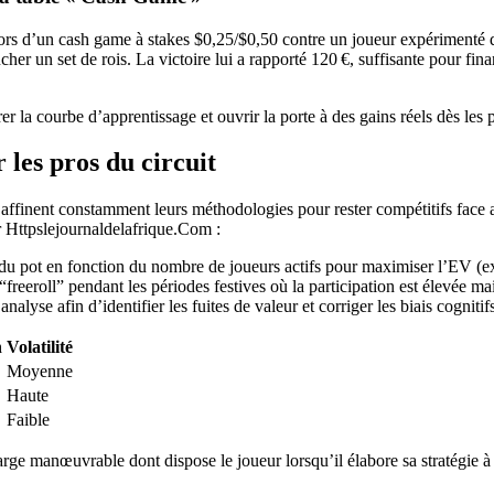
ors d’un cash game à stakes $0,25/$0,50 contre un joueur expérimenté de
r un set de rois. La victoire lui a rapporté 120 €, suffisante pour finan
 la courbe d’apprentissage et ouvrir la porte à des gains réels dès les 
 les pros du circuit
ls affinent constamment leurs méthodologies pour rester compétitifs face 
r Httpslejournaldelafrique.Com :
e du pot en fonction du nombre de joueurs actifs pour maximiser l’EV (e
freeroll” pendant les périodes festives où la participation est élevée mais
lyse afin d’identifier les fuites de valeur et corriger les biais cognitifs
n
Volatilité
Moyenne
Haute
Faible
rge manœuvrable dont dispose le joueur lorsqu’il élabore sa stratégie à