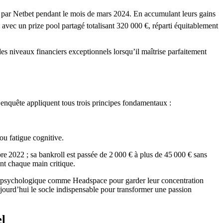
és par Netbet pendant le mois de mars 2024. En accumulant leurs gains
 avec un prize pool partagé totalisant 320 000 €, réparti équitablement
des niveaux financiers exceptionnels lorsqu’il maîtrise parfaitement
 enquête appliquent tous trois principes fondamentaux :
ou fatigue cognitive.
 2022 ; sa bankroll est passée de 2 000 € à plus de 45 000 € sans
ant chaque main critique.
ivi psychologique comme Headspace pour garder leur concentration
ourd’hui le socle indispensable pour transformer une passion
el