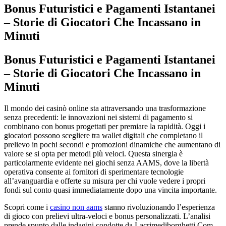
Bonus Futuristici e Pagamenti Istantanei
– Storie di Giocatori Che Incassano in
Minuti
Bonus Futuristici e Pagamenti Istantanei
– Storie di Giocatori Che Incassano in
Minuti
Il mondo dei casinò online sta attraversando una trasformazione
senza precedenti: le innovazioni nei sistemi di pagamento si
combinano con bonus progettati per premiare la rapidità. Oggi i
giocatori possono scegliere tra wallet digitali che completano il
prelievo in pochi secondi e promozioni dinamiche che aumentano di
valore se si opta per metodi più veloci. Questa sinergia è
particolarmente evidente nei giochi senza AAMS, dove la libertà
operativa consente ai fornitori di sperimentare tecnologie
all’avanguardia e offerte su misura per chi vuole vedere i propri
fondi sul conto quasi immediatamente dopo una vincita importante.
Scopri come i
casino non aams
stanno rivoluzionando l’esperienza
di gioco con prelievi ultra‑veloci e bonus personalizzati. L’analisi
prende spunto dalle indagini condotte da Lacrimediborghetti.Com,