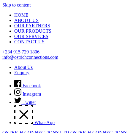
Skip to content
HOME
ABOUT US
OUR PARTNERS
OUR PRODUCTS
OUR SERVICES
CONTACT US
+234 915 729 1806
info@ostrichconnections.com
About Us
Enquiry
Facebook
Instagram
Twitter
WhatsApp
OSTRICH CONNECTIONS LTD
OSTRICH CONNECTIONS