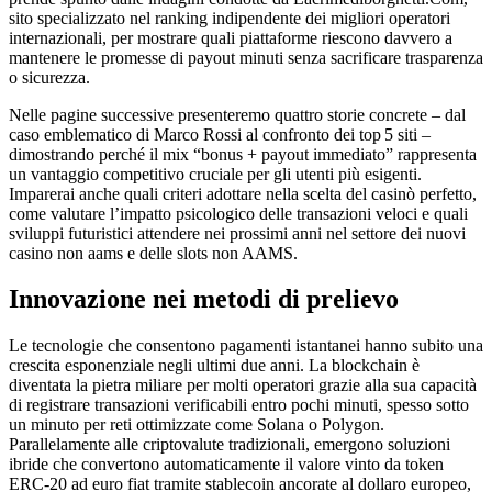
sito specializzato nel ranking indipendente dei migliori operatori
internazionali, per mostrare quali piattaforme riescono davvero a
mantenere le promesse di payout minuti senza sacrificare trasparenza
o sicurezza.
Nelle pagine successive presenteremo quattro storie concrete – dal
caso emblematico di Marco Rossi al confronto dei top 5 siti –
dimostrando perché il mix “bonus + payout immediato” rappresenta
un vantaggio competitivo cruciale per gli utenti più esigenti.
Imparerai anche quali criteri adottare nella scelta del casinò perfetto,
come valutare l’impatto psicologico delle transazioni veloci e quali
sviluppi futuristici attendere nei prossimi anni nel settore dei nuovi
casino non aams e delle slots non AAMS.
Innovazione nei metodi di prelievo
Le tecnologie che consentono pagamenti istantanei hanno subito una
crescita esponenziale negli ultimi due anni. La blockchain è
diventata la pietra miliare per molti operatori grazie alla sua capacità
di registrare transazioni verificabili entro pochi minuti, spesso sotto
un minuto per reti ottimizzate come Solana o Polygon.
Parallelamente alle criptovalute tradizionali, emergono soluzioni
ibride che convertono automaticamente il valore vinto da token
ERC‑20 ad euro fiat tramite stablecoin ancorate al dollaro europeo,