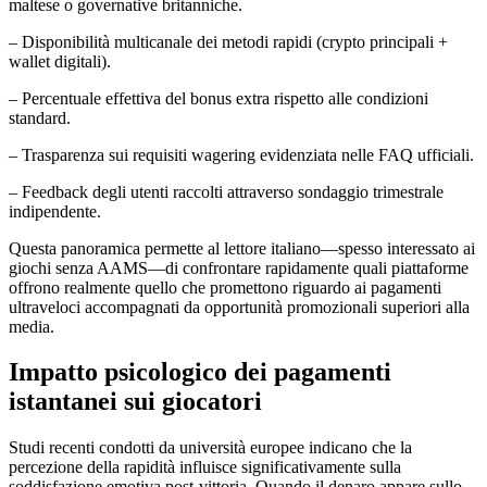
maltese o governative britanniche.
– Disponibilità multicanale dei metodi rapidi (crypto principali +
wallet digitali).
– Percentuale effettiva del bonus extra rispetto alle condizioni
standard.
– Trasparenza sui requisiti wagering evidenziata nelle FAQ ufficiali.
– Feedback degli utenti raccolti attraverso sondaggio trimestrale
indipendente.
Questa panoramica permette al lettore italiano—spesso interessato ai
giochi senza AAMS—di confrontare rapidamente quali piattaforme
offrono realmente quello che promettono riguardo ai pagamenti
ultraveloci accompagnati da opportunità promozionali superiori alla
media.
Impatto psicologico dei pagamenti
istantanei sui giocatori
Studi recenti condotti da università europee indicano che la
percezione della rapidità influisce significativamente sulla
soddisfazione emotiva post‑vittoria. Quando il denaro appare sullo