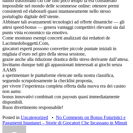
hanno trasformato ciò che fino poco tempo fa era considerato
impossibile nel mondo delle scommesse online: ottenere premi
consistenti ed elaborarli quasi istantaneamente nello stesso
portafoglio digitale dell’utente.
Abbinare tali avanzamenti tecnologici ad offerte dinamiche — gli
attesi speed‑bonus — genera vantaggi competitivi rilevanti sia dal
punto vista economico sia emotivo.
Come mostrano esempi concreti analizzati dai redattori de
Lacrimedoboggetti.Com,
giocatori esperti possono convertire piccole puntate iniziali in
migliaia d’euro nel giro della stessa sessione,
grazie anche alla riduzione drastica dello stress derivante dall’attesa.
Invitiamo dunque tutti gli appassionati interessati ai giochi senza
AAMS
a sperimentare le piattaforme elencate nella nostra classifica,
seguendo scrupolosamente la checklist proposta,
per vivere l’esperienza completa offerta dalla nuova era dei casino
non aams:
bonus innovativi combinati con payouts quasi immediatamente
disponibili.
Buon divertimento responsabile!
Posted in
Uncategorized
•
No Comments
on Bonus Futuristici e
Pagamenti Istantanei – Storie di Giocatori Che Incassano in Minuti