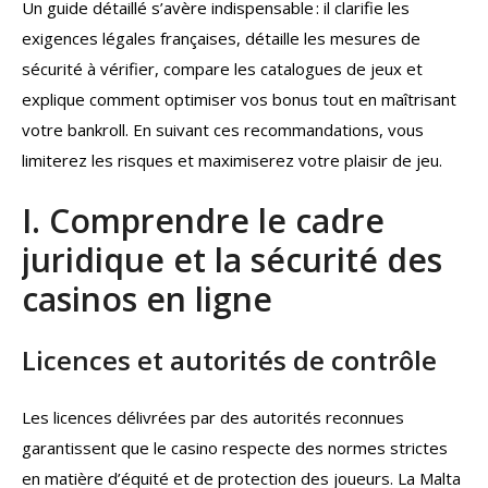
Un guide détaillé s’avère indispensable : il clarifie les
exigences légales françaises, détaille les mesures de
sécurité à vérifier, compare les catalogues de jeux et
explique comment optimiser vos bonus tout en maîtrisant
votre bankroll. En suivant ces recommandations, vous
limiterez les risques et maximiserez votre plaisir de jeu.
I. Comprendre le cadre
juridique et la sécurité des
casinos en ligne
Licences et autorités de contrôle
Les licences délivrées par des autorités reconnues
garantissent que le casino respecte des normes strictes
en matière d’équité et de protection des joueurs. La Malta