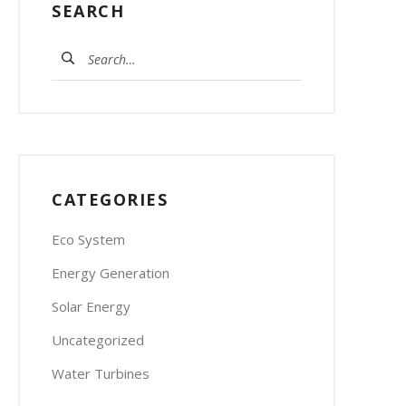
SEARCH
Search
for:
CATEGORIES
Eco System
Energy Generation
Solar Energy
Uncategorized
Water Turbines