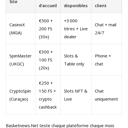
Site
M
d’accueil
disponibles
client
€500 +
+3 000
CasinoX
Chat + mail
200 FS
titres + Live
A
(MGA)
24/7
(30x)
dealer
€300 +
SpinMaster
Slots &
Phone +
100 FS
R
(UKGC)
Table only
chat
(20x)
€250 +
CryptoSpin
150 FS +
Slots NFT &
Chat
W
(Curaçao)
crypto
Live
uniquement
cashback
Basketnews.Net teste chaque plateforme chaque mois