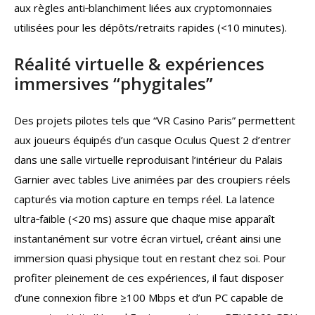
aux règles anti‑blanchiment liées aux cryptomonnaies
utilisées pour les dépôts/retraits rapides (<10 minutes).
Réalité virtuelle & expériences
immersives “phygitales”
Des projets pilotes tels que “VR Casino Paris” permettent
aux joueurs équipés d’un casque Oculus Quest 2 d’entrer
dans une salle virtuelle reproduisant l’intérieur du Palais
Garnier avec tables Live animées par des croupiers réels
capturés via motion capture en temps réel. La latence
ultra‑faible (<20 ms) assure que chaque mise apparaît
instantanément sur votre écran virtuel, créant ainsi une
immersion quasi physique tout en restant chez soi. Pour
profiter pleinement de ces expériences, il faut disposer
d’une connexion fibre ≥100 Mbps et d’un PC capable de