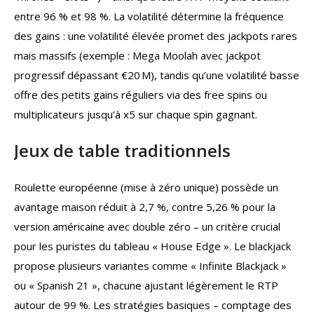
entre 96 % et 98 %. La volatilité détermine la fréquence
des gains : une volatilité élevée promet des jackpots rares
mais massifs (exemple : Mega Moolah avec jackpot
progressif dépassant €20 M), tandis qu’une volatilité basse
offre des petits gains réguliers via des free spins ou
multiplicateurs jusqu’à x5 sur chaque spin gagnant.
Jeux de table traditionnels
Roulette européenne (mise à zéro unique) possède un
avantage maison réduit à 2,7 %, contre 5,26 % pour la
version américaine avec double zéro – un critère crucial
pour les puristes du tableau « House Edge ». Le blackjack
propose plusieurs variantes comme « Infinite Blackjack »
ou « Spanish 21 », chacune ajustant légèrement le RTP
autour de 99 %. Les stratégies basiques – comptage des