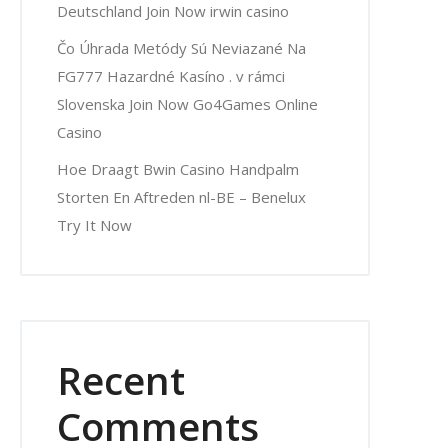
Deutschland Join Now irwin casino
Čo Úhrada Metódy Sú Neviazané Na
FG777 Hazardné Kasíno . v rámci
Slovenska Join Now Go4Games Online
Casino
Hoe Draagt Bwin Casino Handpalm
Storten En Aftreden nl-BE – Benelux
Try It Now
Recent
Comments