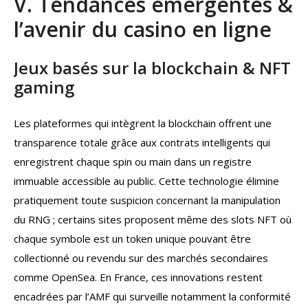
V. Tendances émergentes &
l’avenir du casino en ligne
Jeux basés sur la blockchain & NFT
gaming
Les plateformes qui intègrent la blockchain offrent une
transparence totale grâce aux contrats intelligents qui
enregistrent chaque spin ou main dans un registre
immuable accessible au public. Cette technologie élimine
pratiquement toute suspicion concernant la manipulation
du RNG ; certains sites proposent même des slots NFT où
chaque symbole est un token unique pouvant être
collectionné ou revendu sur des marchés secondaires
comme OpenSea. En France, ces innovations restent
encadrées par l’AMF qui surveille notamment la conformité