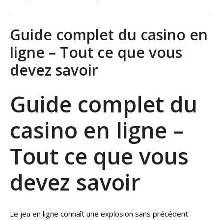
Guide complet du casino en
ligne – Tout ce que vous
devez savoir
Guide complet du
casino en ligne –
Tout ce que vous
devez savoir
Le jeu en ligne connaît une explosion sans précédent