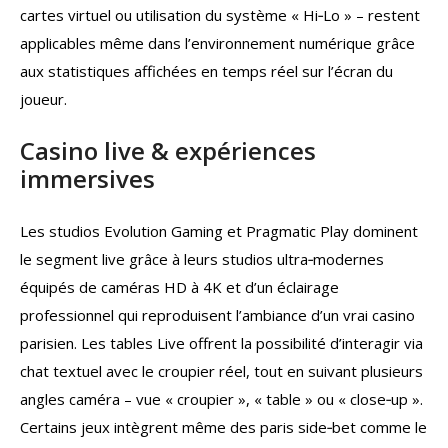
cartes virtuel ou utilisation du système « Hi‑Lo » – restent
applicables même dans l’environnement numérique grâce
aux statistiques affichées en temps réel sur l’écran du
joueur.
Casino live & expériences
immersives
Les studios Evolution Gaming et Pragmatic Play dominent
le segment live grâce à leurs studios ultra‑modernes
équipés de caméras HD à 4K et d’un éclairage
professionnel qui reproduisent l’ambiance d’un vrai casino
parisien. Les tables Live offrent la possibilité d’interagir via
chat textuel avec le croupier réel, tout en suivant plusieurs
angles caméra – vue « croupier », « table » ou « close‑up ».
Certains jeux intègrent même des paris side‑bet comme le