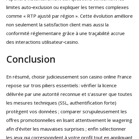
limites auto‑exclusion ou expliquer les termes complexes
comme « RTP ajusté par région ». Cette évolution améliore
non seulement la satisfaction client mais aussi la
conformité réglementaire grâce à une traçabilité accrue
des interactions utilisateur‑casino.
Conclusion
En résumé, choisir judicieusement son casino online France
repose sur trois piliers essentiels : vérifier la licence
délivrée par une autorité reconnue et s’assurer que toutes
les mesures techniques (SSL, authentification forte)
protègent vos données ; comparer scrupuleusement les
offres promotionnelles en lisant attentivement le wagering
afin d’éviter les mauvaises surprises ; enfin sélectionner
les jeux qui correspondent à votre profil tout en appliquant