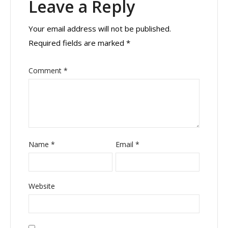
Leave a Reply
Your email address will not be published.
Required fields are marked
*
Comment
*
Name
*
Email
*
Website