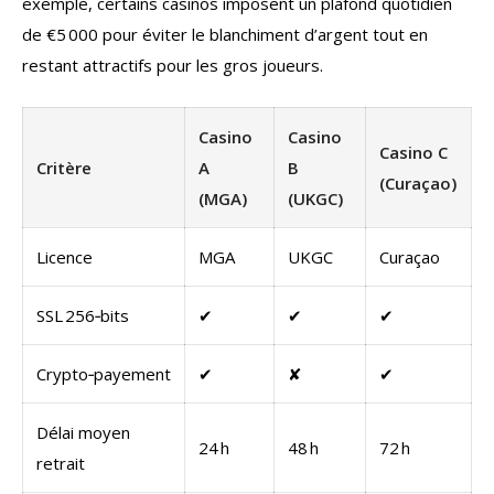
exemple, certains casinos imposent un plafond quotidien
de €5 000 pour éviter le blanchiment d’argent tout en
restant attractifs pour les gros joueurs.
Casino
Casino
Casino C
Critère
A
B
(Curaçao)
(MGA)
(UKGC)
Licence
MGA
UKGC
Curaçao
SSL 256‑bits
✔︎
✔︎
✔︎
Crypto‑payement
✔︎
✘
✔︎
Délai moyen
24 h
48 h
72 h
retrait