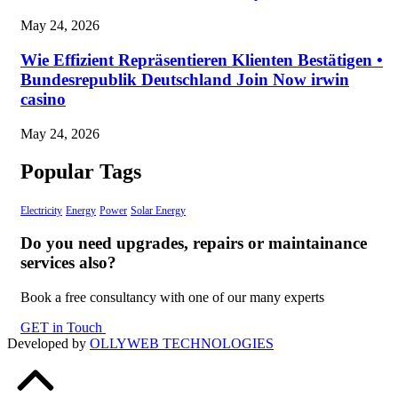
May 24, 2026
Wie Effizient Repräsentieren Klienten Bestätigen •
Bundesrepublik Deutschland Join Now irwin
casino
May 24, 2026
Popular Tags
Electricity
Energy
Power
Solar Energy
Do you need upgrades, repairs or maintainance
services also?
Book a free consultancy with one of our many experts
GET in Touch
Developed by
OLLYWEB TECHNOLOGIES