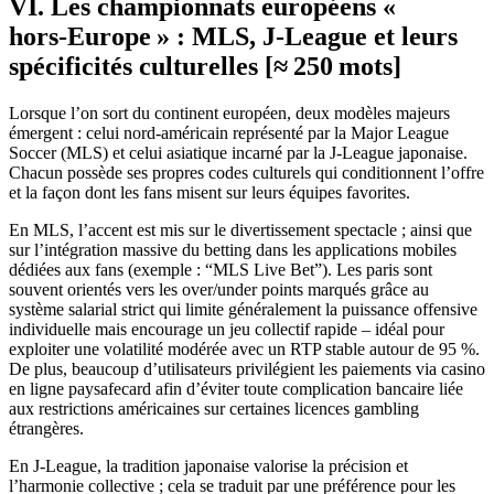
VI. Les championnats européens «
hors‑Europe » : MLS, J‑League et leurs
spécificités culturelles [≈ 250 mots]
Lorsque l’on sort du continent européen, deux modèles majeurs
émergent : celui nord‑américain représenté par la Major League
Soccer (MLS) et celui asiatique incarné par la J‑League japonaise.
Chacun possède ses propres codes culturels qui conditionnent l’offre
et la façon dont les fans misent sur leurs équipes favorites.
En MLS, l’accent est mis sur le divertissement spectacle ; ainsi que
sur l’intégration massive du betting dans les applications mobiles
dédiées aux fans (exemple : “MLS Live Bet”). Les paris sont
souvent orientés vers les over/under points marqués grâce au
système salarial strict qui limite généralement la puissance offensive
individuelle mais encourage un jeu collectif rapide – idéal pour
exploiter une volatilité modérée avec un RTP stable autour de 95 %.
De plus, beaucoup d’utilisateurs privilégient les paiements via casino
en ligne paysafecard afin d’éviter toute complication bancaire liée
aux restrictions américaines sur certaines licences gambling
étrangères.
En J‑League, la tradition japonaise valorise la précision et
l’harmonie collective ; cela se traduit par une préférence pour les