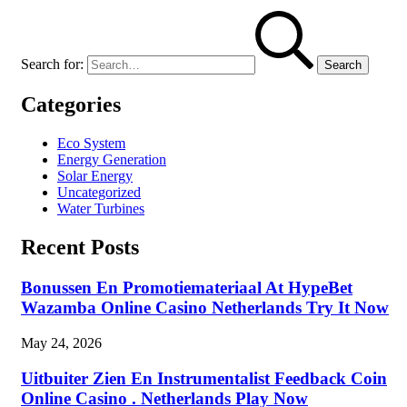
Search for:
Categories
Eco System
Energy Generation
Solar Energy
Uncategorized
Water Turbines
Recent Posts
Bonussen En Promotiemateriaal At HypeBet
Wazamba Online Casino Netherlands Try It Now
May 24, 2026
Uitbuiter Zien En Instrumentalist Feedback Coin
Online Casino . Netherlands Play Now