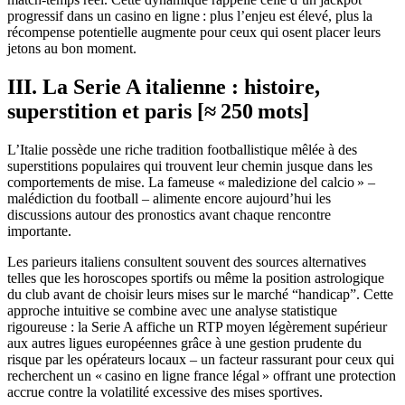
progressif dans un casino en ligne : plus l’enjeu est élevé, plus la
récompense potentielle augmente pour ceux qui osent placer leurs
jetons au bon moment.
III. La Serie A italienne : histoire,
superstition et paris [≈ 250 mots]
L’Italie possède une riche tradition footballistique mêlée à des
superstitions populaires qui trouvent leur chemin jusque dans les
comportements de mise. La fameuse « maledizione del calcio » –
malédiction du football – alimente encore aujourd’hui les
discussions autour des pronostics avant chaque rencontre
importante.
Les parieurs italiens consultent souvent des sources alternatives
telles que les horoscopes sportifs ou même la position astrologique
du club avant de choisir leurs mises sur le marché “handicap”. Cette
approche intuitive se combine avec une analyse statistique
rigoureuse : la Serie A affiche un RTP moyen légèrement supérieur
aux autres ligues européennes grâce à une gestion prudente du
risque par les opérateurs locaux – un facteur rassurant pour ceux qui
recherchent un « casino en ligne france légal » offrant une protection
accrue contre la volatilité excessive des mises sportives.