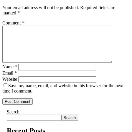
Your email address will not be published.
Required fields are
marked
*
Comment
*
Name
*
Email
*
Website
Save my name, email, and website in this browser for the next
time I comment.
Search
Search
Recent Posts