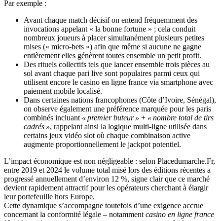
Par exemple :
Avant chaque match décisif on entend fréquemment des
invocations appelant « la bonne fortune » ; cela conduit
nombreux joueurs à placer simultanément plusieurs petites
mises (« micro‑bets ») afin que même si aucune ne gagne
entièrement elles génèrent toutes ensemble un petit profit.
Des rituels collectifs tels que lancer ensemble trois pièces au
sol avant chaque pari live sont populaires parmi ceux qui
utilisent encore le casino en ligne france via smartphone avec
paiement mobile localisé.
Dans certaines nations francophones (Côte d’Ivoire, Sénégal),
on observe également une préférence marquée pour les paris
combinés incluant
« premier buteur »
+
« nombre total de tirs
cadrés »
, rappelant ainsi la logique multi‑ligne utilisée dans
certains jeux vidéo slot où chaque combinaison active
augmente proportionnellement le jackpot potentiel.
L’impact économique est non négligeable : selon Placedumarche.Fr,
entre 2019 et 2024 le volume total misé lors des éditions récentes a
progressé annuellement d’environ 12 %, signe clair que ce marché
devient rapidement attractif pour les opérateurs cherchant à élargir
leur portefeuille hors Europe.
Cette dynamique s’accompagne toutefois d’une exigence accrue
concernant la conformité légale – notamment
casino en ligne france