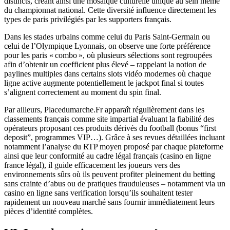
distincts, créant ainsi une mosaïque culturelle unique au sein même
du championnat national. Cette diversité influence directement les
types de paris privilégiés par les supporters français.
Dans les stades urbains comme celui du Paris Saint‑Germain ou
celui de l’Olympique Lyonnais, on observe une forte préférence
pour les paris « combo », où plusieurs sélections sont regroupées
afin d’obtenir un coefficient plus élevé – rappelant la notion de
paylines multiples dans certains slots vidéo modernes où chaque
ligne active augmente potentiellement le jackpot final si toutes
s’alignent correctement au moment du spin final.
Par ailleurs, Placedumarche.Fr apparaît régulièrement dans les
classements français comme site impartial évaluant la fiabilité des
opérateurs proposant ces produits dérivés du football (bonus “first
deposit”, programmes VIP…). Grâce à ses revues détaillées incluant
notamment l’analyse du RTP moyen proposé par chaque plateforme
ainsi que leur conformité au cadre légal français (casino en ligne
france légal), il guide efficacement les joueurs vers des
environnements sûrs où ils peuvent profiter pleinement du betting
sans crainte d’abus ou de pratiques frauduleuses – notamment via un
casino en ligne sans verification lorsqu’ils souhaitent tester
rapidement un nouveau marché sans fournir immédiatement leurs
pièces d’identité complètes.