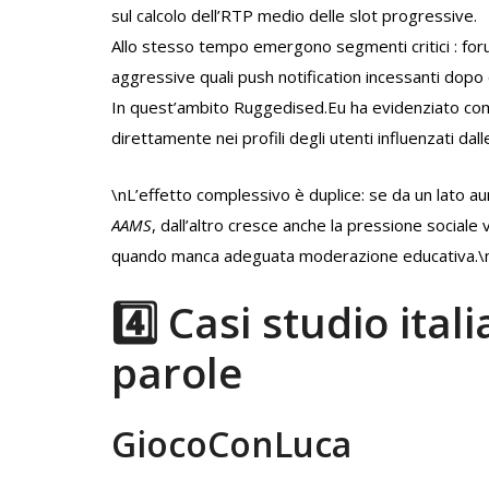
sul calcolo dell’RTP medio delle slot progressive.
Allo stesso tempo emergono segmenti critici : foru
aggressive quali push notification incessanti dopo
In quest’ambito Ruggedised.Eu ha evidenziato come i
direttamente nei profili degli utenti influenzati da
\nL’effetto complessivo è duplice: se da un lato a
AAMS
, dall’altro cresce anche la pressione social
quando manca adeguata moderazione educativa.\
4️⃣ Casi studio ital
parole
GiocoConLuca