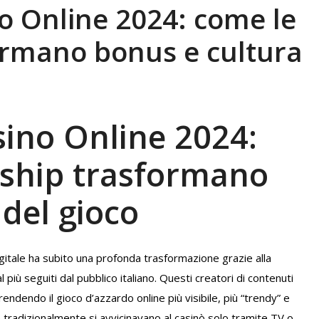
o Online 2024: come le
ormano bonus e cultura
sino Online 2024:
rship trasformano
 del gioco
igitale ha subito una profonda trasformazione grazie alla
 più seguiti dal pubblico italiano. Questi creatori di contenuti
rendendo il gioco d’azzardo online più visibile, più “trendy” e
 tradizionalmente si avvicinavano al casinò solo tramite TV o