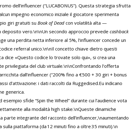
 promo dell’influencer (“LUCABONUS”). Questa strategia sfrutta
 alcun impegno economico iniziale il giocatore sperimenta
io giri gratuiti su
Book of Dead
con volatilità alta —
un deposito vero.\n\nUn secondo approccio prevede
cashback
nge una perdita netta inferiore al 5%, l’influencer concede un
odice referral unico.\n\nIl concetto chiave dietro questi
uca dice «Questo codice lo trovate solo qui», si crea una
e privilegiata del club virtuale.\n\nConfrontando l’offerta
rricchita dall’influencer (“200% fino a €500 + 30 giri + bonus
ssi d’attivazione: i dati raccolti da Ruggedised.Eu indicano
ne generica.
 esempio sfide “Spin the Wheel” durante cui l’audience vota
irettamente alla modalità high stake.\nQueste dinamiche
ta parte integrante del racconto dell’influencer,\naumentando
ulla piattaforma (da 12 minuti fino a oltre 35 minuti).\n