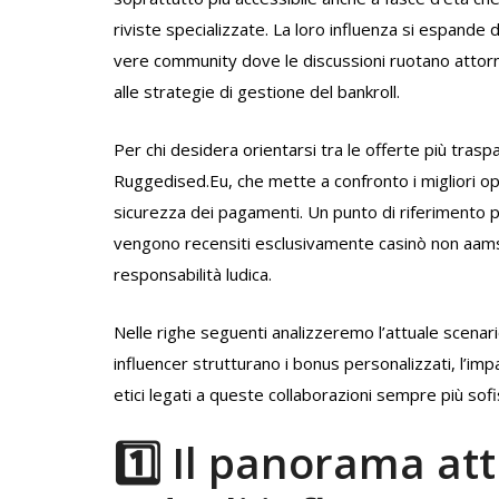
riviste specializzate. La loro influenza si espande 
vere community dove le discussioni ruotano attorno a
alle strategie di gestione del bankroll.
Per chi desidera orientarsi tra le offerte più trasp
Ruggedised.Eu, che mette a confronto i migliori oper
sicurezza dei pagamenti. Un punto di riferimento p
vengono recensiti esclusivamente casinò non aams ce
responsabilità ludica.
Nelle righe seguenti analizzeremo l’attuale scenario
influencer strutturano i bonus personalizzati, l’imp
etici legati a queste collaborazioni sempre più sofi
1️⃣ Il panorama att