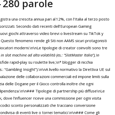
– 280 parole
istra una crescita annua pari al 12%, con l’Italia al terzo posto
sorizzati. Secondo dati recenti dell’European Gaming
e nuovi giochi attraverso video brevi o livestream su TikTok y
. Questo fenomeno rende gli Siti non AAMS sicuri protagonisti
 giocatori moderni.\n\nLe tipologie di creator coinvolti sono tre
 slot machine ad alta volatilità (es.: “SlotMaster Italia”),\n
sfide rapid‑play su roulette live,\n* blogger di nicchia
s.: “Gambling Insight”).\n\nA livello normativo la Direttiva UE sul
lazione delle collaborazioni commerciali ed impone limiti sulla
nzia delle Dogane per il Gioco controlla inoltre che ogni
dipendenza.\n\n### Tipologie di partnership più diffuse\nLe
k, dove l’influencer riceve una commissione per ogni visita
o codici sconto personalizzati che tracciano conversione
ndivisa di eventi live o tornei tematici.\n\n### Come gli