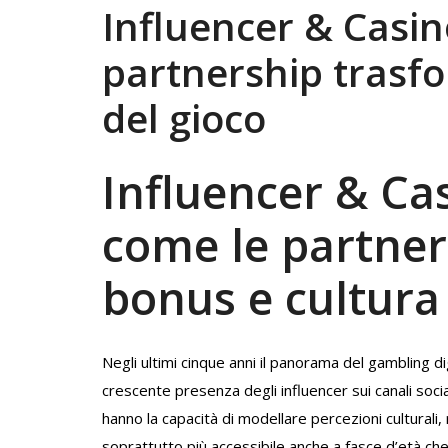
Influencer & Casin
partnership trasf
del gioco
Influencer & Ca
come le partne
bonus e cultura
Negli ultimi cinque anni il panorama del gambling d
crescente presenza degli influencer sui canali social
hanno la capacità di modellare percezioni culturali, 
soprattutto più accessibile anche a fasce d’età che