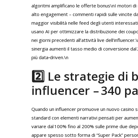
algoritmi amplificano le offerte bonus\nI motori d
alto engagement – commenti rapidi sulle vincite 
maggior visibilità nelle feed degli utenti interessat
usano AI per ottimizzare la distribuzione dei cou
nei giorni precedenti all’attività live dell’influe
sinergia aumenti il tasso medio di conversione dal
più data‑driven.\n
2️⃣ Le strategie di
influencer – 340 p
Quando un influencer promuove un nuovo casino se
standard con elementi narrativi pensati per aumen
variare dal 100% fino al 200% sulle prime due de
appare spesso sotto forma di “Super Pack” persona