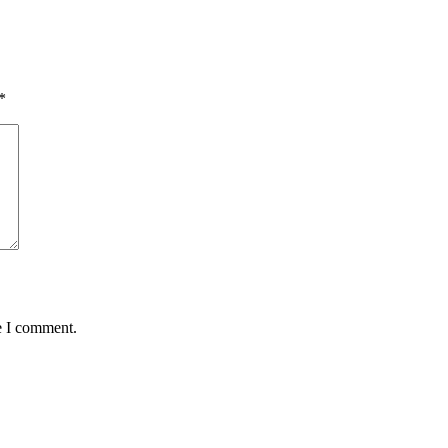
*
e I comment.