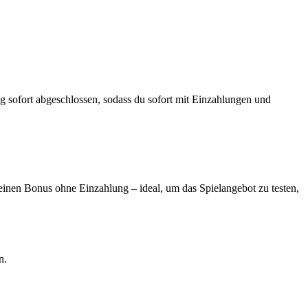
g sofort abgeschlossen, sodass du sofort mit Einzahlungen und
einen Bonus ohne Einzahlung – ideal, um das Spielangebot zu testen,
n.