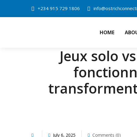
Skip
+234 915 729 1806
info@ostrichconnect
to
content
HOME
ABO
OSTRICH CONN
Jeux solo v
fonctionna
transforment 
July 6, 2025
Comments (0)