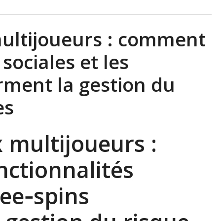
multijoueurs : comment
 sociales et les
rment la gestion du
es
x multijoueurs :
ctionnalités
ree‑spins