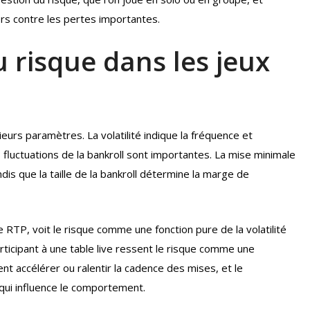
rs contre les pertes importantes.
 risque dans les jeux
eurs paramètres. La volatilité indique la fréquence et
es fluctuations de la bankroll sont importantes. La mise minimale
dis que la taille de la bankroll détermine la marge de
 RTP, voit le risque comme une fonction pure de la volatilité
ticipant à une table live ressent le risque comme une
nt accélérer ou ralentir la cadence des mises, et le
qui influence le comportement.