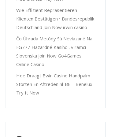
Wie Effizient Repräsentieren
Klienten Bestätigen • Bundesrepublik
Deutschland Join Now irwin casino
Čo Úhrada Metódy Sú Neviazané Na
FG777 Hazardné Kasíno . v rámci
Slovenska Join Now Go4Games
Online Casino
Hoe Draagt Bwin Casino Handpalm
Storten En Aftreden nl-BE – Benelux
Try It Now