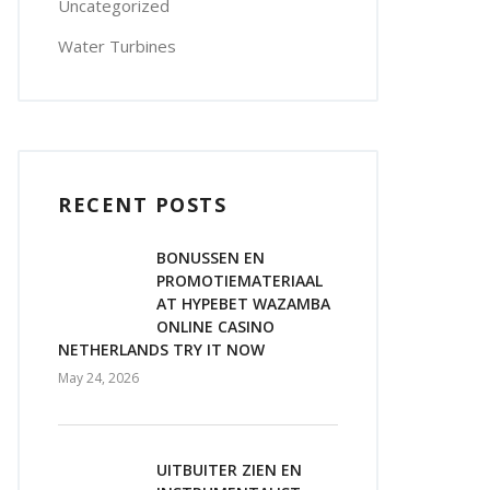
Uncategorized
Water Turbines
RECENT POSTS
BONUSSEN EN
PROMOTIEMATERIAAL
AT HYPEBET WAZAMBA
ONLINE CASINO
NETHERLANDS TRY IT NOW
May 24, 2026
UITBUITER ZIEN EN