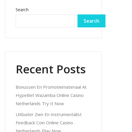
Search
Search
Recent Posts
Bonussen En Promotiemateriaal At
HypeBet Wazamba Online Casino
Netherlands Try It Now
Uitbuiter Zien En Instrumentalist
Feedback Coin Online Casino .
Netherlands Play Now