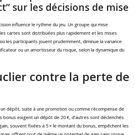
ct” sur les décisions de mise
cision influence le rythme du jeu. Un groupe qui mise
les cartes sont distribuées plus rapidement et les mises
où les participants jouent prudemment, diminue la variance
ficateur ou un amortisseur du risque, selon la dynamique du
clier contre la perte de
s un dépôt, suite à une promotion ou comme récompense de
ains bonus exigent un dépôt de 20 €, d’autres sont déclenchés
gain, souvent fixées à 5 × le montant du bonus, empêchent les
 mais offrent tout de même un potentiel de gain sans risque