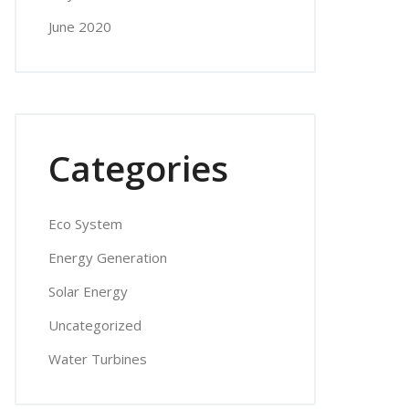
June 2020
Categories
Eco System
Energy Generation
Solar Energy
Uncategorized
Water Turbines