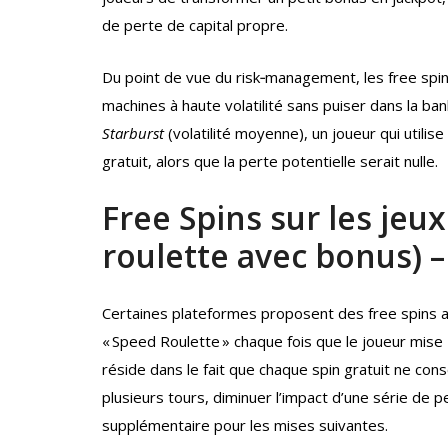
de perte de capital propre.
Du point de vue du risk‑management, les free spin
machines à haute volatilité sans puiser dans la ba
Starburst
(volatilité moyenne), un joueur qui utilis
gratuit, alors que la perte potentielle serait nulle.
Free Spins sur les jeux
roulette avec bonus) 
Certaines plateformes proposent des free spins appl
« Speed Roulette » chaque fois que le joueur mise 2
réside dans le fait que chaque spin gratuit ne con
plusieurs tours, diminuer l’impact d’une série de p
supplémentaire pour les mises suivantes.