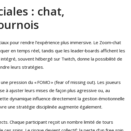
iales : chat,
ournois
iaux pour rendre l’expérience plus immersive. Le Zoom‑chat
uer en temps réel, tandis que les leader‑boards affichent les
 intégré, souvent hébergé sur Twitch, donne la possibilité de
endre leurs stratégies.
une pression du « FOMO » (fear of missing out). Les joueurs
se à ajuster leurs mises de façon plus agressive ou, au
 Cette dynamique influence directement la gestion émotionnelle
suivre une stratégie disciplinée augmente également.
cts. Chaque participant reçoit un nombre limité de tours
es spins. Le risque devient collectif : la perte d’un free spin