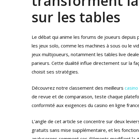
transforment la
sur les tables
Le débat qui anime les forums de joueurs depuis 
les jeux solo, comme les machines à sous ou le vidé
jeux multijoueurs, notamment les tables live dealer
parieurs. Cette dualité influe directement sur la fa
choisit ses stratégies.
Découvrez notre classement des meilleurs
casino
de revue et de comparaison, teste chaque plateform
conformité aux exigences du casino en ligne france
L’angle de cet article se concentre sur deux levier
gratuits sans mise supplémentaire, et les fonction
analyserons comment ces éléments modifient la ges