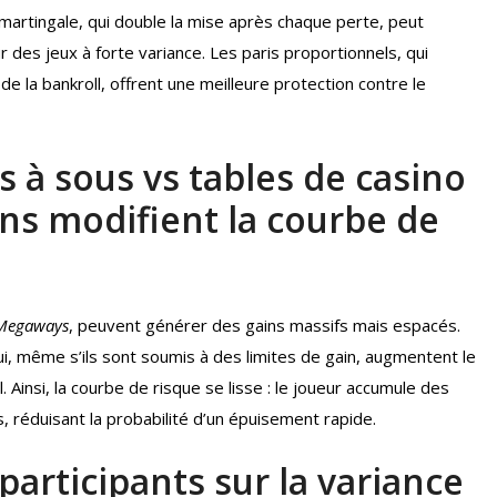
 martingale, qui double la mise après chaque perte, peut
 des jeux à forte variance. Les paris proportionnels, qui
de la bankroll, offrent une meilleure protection contre le
s à sous vs tables de casino
ins modifient la courbe de
 Megaways
, peuvent générer des gains massifs mais espacés.
i, même s’ils sont soumis à des limites de gain, augmentent le
Ainsi, la courbe de risque se lisse : le joueur accumule des
s, réduisant la probabilité d’un épuisement rapide.
articipants sur la variance