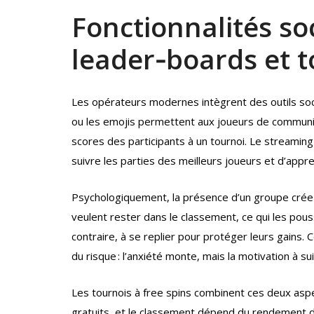
Fonctionnalités soc
leader‑boards et t
Les opérateurs modernes intègrent des outils soc
ou les emojis permettent aux joueurs de communiq
scores des participants à un tournoi. Le streaming
suivre les parties des meilleurs joueurs et d’appr
Psychologiquement, la présence d’un groupe crée 
veulent rester dans le classement, ce qui les pous
contraire, à se replier pour protéger leurs gains.
du risque : l’anxiété monte, mais la motivation à 
Les tournois à free spins combinent ces deux aspe
gratuits, et le classement dépend du rendement de c