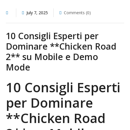
July 7, 2025
Comments (0)
10 Consigli Esperti per
Dominare **Chicken Road
2** su Mobile e Demo
Mode
10 Consigli Esperti
per Dominare
**Chicken Road