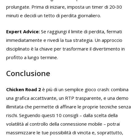
prolungate. Prima di iniziare, imposta un timer di 20‑30
minuti e decidi un tetto di perdita giornaliero.
Expert Advice:
Se raggiungi il limite di perdita, fermati
immediatamente e rivedi la tua strategia. Un approccio
disciplinato è la chiave per trasformare il divertimento in
profitto a lungo termine.
Conclusione
Chicken Road 2
è più di un semplice gioco crash: combina
una grafica accattivante, un RTP trasparente, e una demo
illimitata che permette di affinare le proprie tecniche senza
rischi. Seguendo questi 10 consigli – dalla scelta della
volatilità al controllo della connessione mobile – potrai
massimizzare le tue possibilità di vincita e, soprattutto,