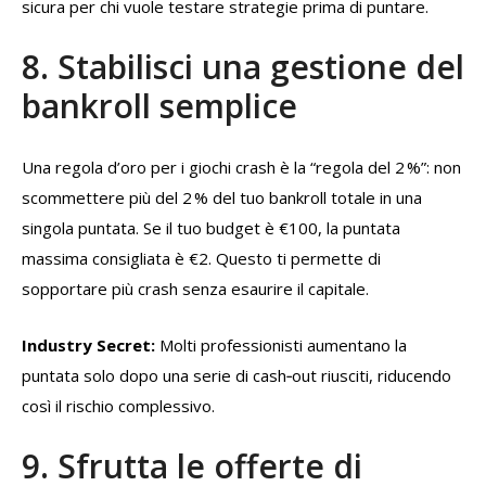
sicura per chi vuole testare strategie prima di puntare.
8. Stabilisci una gestione del
bankroll semplice
Una regola d’oro per i giochi crash è la “regola del 2 %”: non
scommettere più del 2 % del tuo bankroll totale in una
singola puntata. Se il tuo budget è €100, la puntata
massima consigliata è €2. Questo ti permette di
sopportare più crash senza esaurire il capitale.
Industry Secret:
Molti professionisti aumentano la
puntata solo dopo una serie di cash‑out riusciti, riducendo
così il rischio complessivo.
9. Sfrutta le offerte di