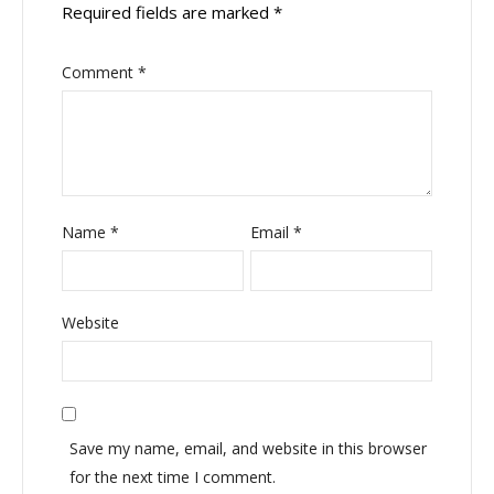
Required fields are marked
*
Comment
*
Name
*
Email
*
Website
Save my name, email, and website in this browser
for the next time I comment.