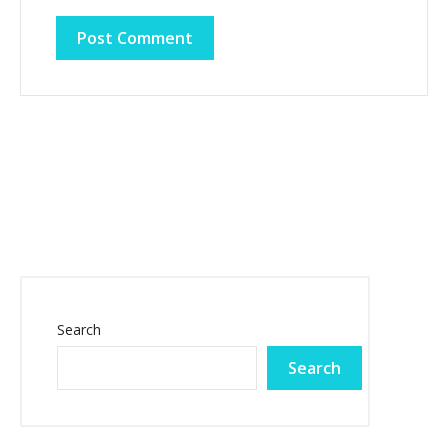
Search
Search