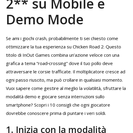
2** su Mobile e
Demo Mode
Se ami i giochi crash, probabilmente ti sei chiesto come
ottimizzare la tua esperienza su Chicken Road 2. Questo
titolo di InOut Games combina un’azione veloce con una
grafica a tema “road‑crossing” dove il tuo pollo deve
attraversare le corsie trafficate. Il moltiplicatore cresce ad
ogni passo riuscito, ma può crollare in qualsiasi momento.
Vuoi sapere come gestire al meglio la volatilità, sfruttare la
modalità demo e giocare senza interruzioni sullo
smartphone? Scopri i 10 consigli che ogni giocatore
dovrebbe conoscere prima di puntare i veri soldi.
1. Inizia con la modalità