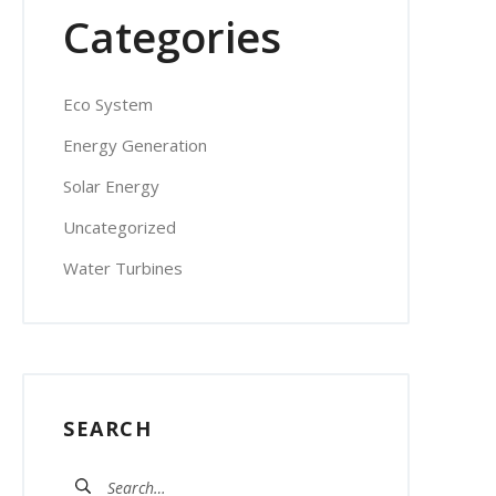
Categories
Eco System
Energy Generation
Solar Energy
Uncategorized
Water Turbines
SEARCH
Search