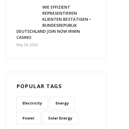
WIE EFFIZIENT
REPRÄSENTIEREN
KLIENTEN BESTÄTIGEN •
BUNDESREPUBLIK
DEUTSCHLAND JOIN NOW IRWIN
CASINO
May 24, 2026
POPULAR TAGS
Electricity
Energy
Power
Solar Energy