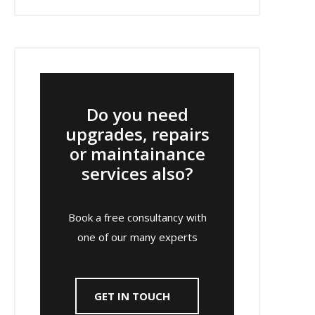
Do you need
upgrades, repairs
or maintainance
services also?
Book a free consultancy with
one of our many experts
GET IN TOUCH