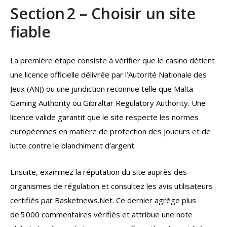
Section 2 – Choisir un site
fiable
La première étape consiste à vérifier que le casino détient
une licence officielle délivrée par l’Autorité Nationale des
Jeux (ANJ) ou une juridiction reconnue telle que Malta
Gaming Authority ou Gibraltar Regulatory Authority. Une
licence valide garantit que le site respecte les normes
européennes en matière de protection des joueurs et de
lutte contre le blanchiment d’argent.
Ensuite, examinez la réputation du site auprès des
organismes de régulation et consultez les avis utilisateurs
certifiés par Basketnews.Net. Ce dernier agrège plus
de 5 000 commentaires vérifiés et attribue une note