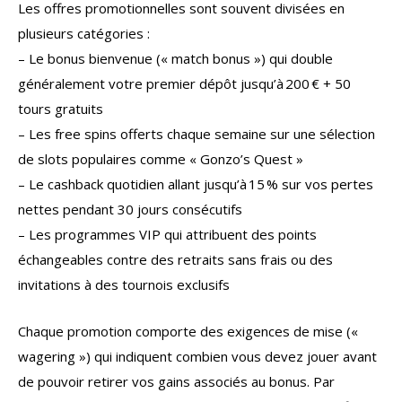
Les offres promotionnelles sont souvent divisées en
plusieurs catégories :
– Le bonus bienvenue (« match bonus ») qui double
généralement votre premier dépôt jusqu’à 200 € + 50
tours gratuits
– Les free spins offerts chaque semaine sur une sélection
de slots populaires comme « Gonzo’s Quest »
– Le cashback quotidien allant jusqu’à 15 % sur vos pertes
nettes pendant 30 jours consécutifs
– Les programmes VIP qui attribuent des points
échangeables contre des retraits sans frais ou des
invitations à des tournois exclusifs
Chaque promotion comporte des exigences de mise («
wagering ») qui indiquent combien vous devez jouer avant
de pouvoir retirer vos gains associés au bonus. Par