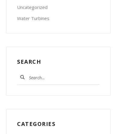
Uncategorized
Water Turbines
SEARCH
Search
for:
CATEGORIES