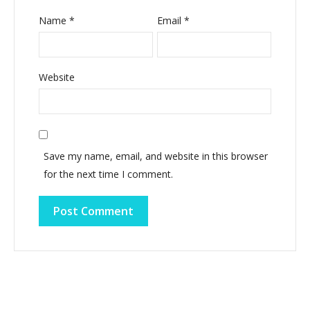
Name
*
Email
*
Website
Save my name, email, and website in this browser
for the next time I comment.