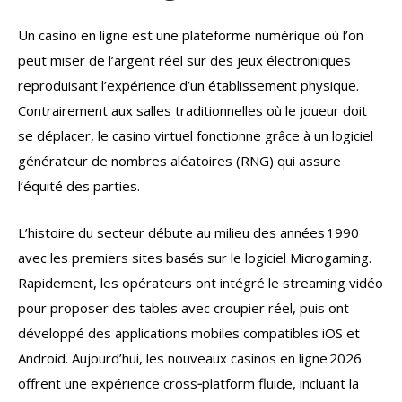
Un casino en ligne est une plateforme numérique où l’on
peut miser de l’argent réel sur des jeux électroniques
reproduisant l’expérience d’un établissement physique.
Contrairement aux salles traditionnelles où le joueur doit
se déplacer, le casino virtuel fonctionne grâce à un logiciel
générateur de nombres aléatoires (RNG) qui assure
l’équité des parties.
L’histoire du secteur débute au milieu des années 1990
avec les premiers sites basés sur le logiciel Microgaming.
Rapidement, les opérateurs ont intégré le streaming vidéo
pour proposer des tables avec croupier réel, puis ont
développé des applications mobiles compatibles iOS et
Android. Aujourd’hui, les nouveaux casinos en ligne 2026
offrent une expérience cross‑platform fluide, incluant la