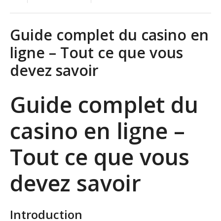
Guide complet du casino en
ligne – Tout ce que vous
devez savoir
Guide complet du
casino en ligne –
Tout ce que vous
devez savoir
Introduction