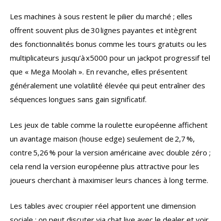
Les machines à sous restent le pilier du marché ; elles
offrent souvent plus de 30 lignes payantes et intègrent
des fonctionnalités bonus comme les tours gratuits ou les
multiplicateurs jusqu’à x5000 pour un jackpot progressif tel
que « Mega Moolah ». En revanche, elles présentent
généralement une volatilité élevée qui peut entraîner des
séquences longues sans gain significatif.
Les jeux de table comme la roulette européenne affichent
un avantage maison (house edge) seulement de 2,7 %,
contre 5,26 % pour la version américaine avec double zéro ;
cela rend la version européenne plus attractive pour les
joueurs cherchant à maximiser leurs chances à long terme.
Les tables avec croupier réel apportent une dimension
sociale : on peut discuter via chat live avec le dealer et voir