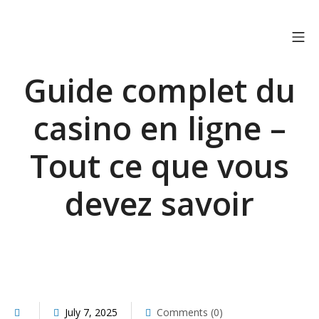
Skip
to
Mo
OSTRICH CONNECT
content
Guide complet du
casino en ligne –
Tout ce que vous
devez savoir
July 7, 2025
Comments (0)