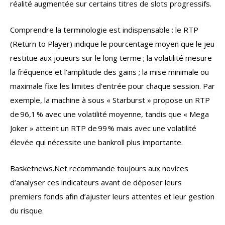
réalité augmentée sur certains titres de slots progressifs.
Comprendre la terminologie est indispensable : le RTP
(Return to Player) indique le pourcentage moyen que le jeu
restitue aux joueurs sur le long terme ; la volatilité mesure
la fréquence et l’amplitude des gains ; la mise minimale ou
maximale fixe les limites d’entrée pour chaque session. Par
exemple, la machine à sous « Starburst » propose un RTP
de 96,1 % avec une volatilité moyenne, tandis que « Mega
Joker » atteint un RTP de 99 % mais avec une volatilité
élevée qui nécessite une bankroll plus importante.
Basketnews.Net recommande toujours aux novices
d’analyser ces indicateurs avant de déposer leurs
premiers fonds afin d’ajuster leurs attentes et leur gestion
du risque.