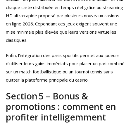
chaque carte distribuée en temps réel grâce au streaming
HD ultra‑rapide proposé par plusieurs nouveaux casinos
en ligne 2026. Cependant ces jeux exigent souvent une
mise minimale plus élevée que leurs versions virtuelles
classiques.
Enfin, l’intégration des paris sportifs permet aux joueurs
d’utiliser leurs gains immédiats pour placer un pari combiné
sur un match footballistique ou un tournoi tennis sans
quitter la plateforme principale du casino.
Section 5 – Bonus &
promotions : comment en
profiter intelligemment