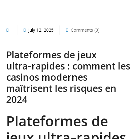
July 12, 2025
Comments (0)
Plateformes de jeux
ultra‑rapides : comment les
casinos modernes
maîtrisent les risques en
2024
Plateformes de
jeux ultra‑rapides