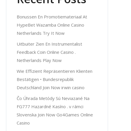
Bonussen En Promotiemateriaal At
HypeBet Wazamba Online Casino
Netherlands Try It Now
Uitbuiter Zien En Instrumentalist
Feedback Coin Online Casino .
Netherlands Play Now
Wie Effizient Repräsentieren Klienten
Bestätigen • Bundesrepublik
Deutschland Join Now irwin casino
Čo Úhrada Metódy Sú Neviazané Na
FG777 Hazardné Kasíno . v rámci
Slovenska Join Now Go4Games Online
Casino