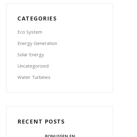
CATEGORIES
Eco System
Energy Generation
Solar Energy
Uncategorized
Water Turbines
RECENT POSTS
BONUSSEN EN