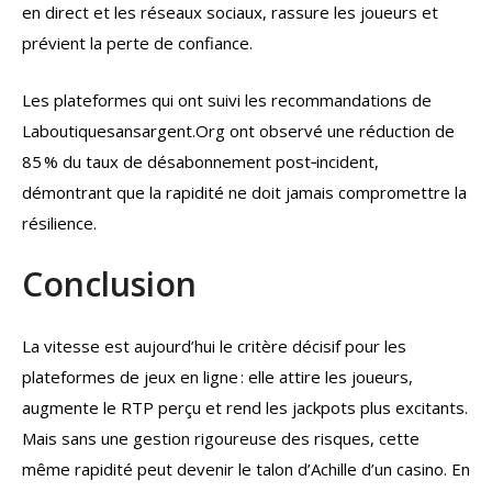
en direct et les réseaux sociaux, rassure les joueurs et
prévient la perte de confiance.
Les plateformes qui ont suivi les recommandations de
Laboutiquesansargent.Org ont observé une réduction de
85 % du taux de désabonnement post‑incident,
démontrant que la rapidité ne doit jamais compromettre la
résilience.
Conclusion
La vitesse est aujourd’hui le critère décisif pour les
plateformes de jeux en ligne : elle attire les joueurs,
augmente le RTP perçu et rend les jackpots plus excitants.
Mais sans une gestion rigoureuse des risques, cette
même rapidité peut devenir le talon d’Achille d’un casino. En