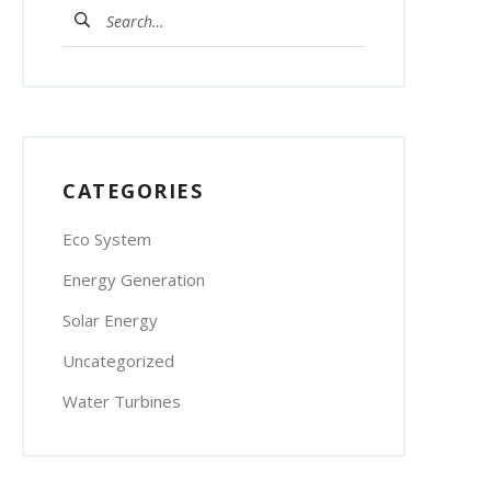
Search
for:
CATEGORIES
Eco System
Energy Generation
Solar Energy
Uncategorized
Water Turbines