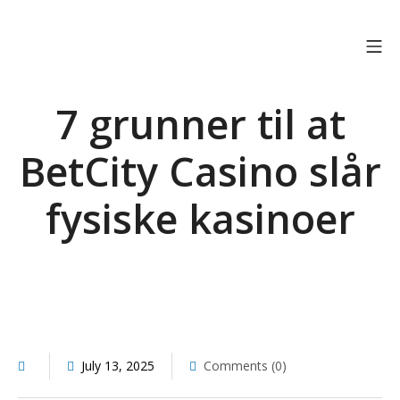
Skip
to
Mo
OSTRICH CONNECT
content
7 grunner til at
BetCity Casino slår
fysiske kasinoer
July 13, 2025
Comments (0)