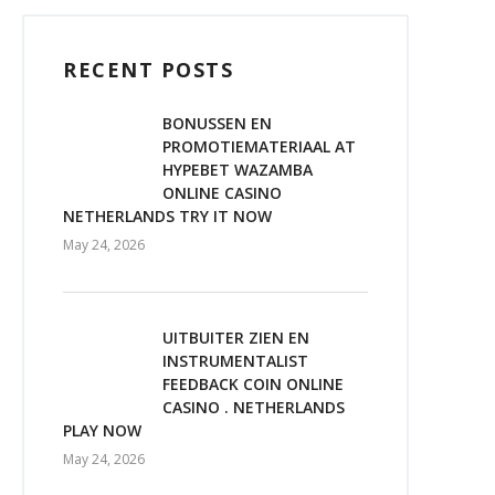
RECENT POSTS
BONUSSEN EN
PROMOTIEMATERIAAL AT
HYPEBET WAZAMBA
ONLINE CASINO
NETHERLANDS TRY IT NOW
May 24, 2026
UITBUITER ZIEN EN
INSTRUMENTALIST
FEEDBACK COIN ONLINE
CASINO . NETHERLANDS
PLAY NOW
May 24, 2026