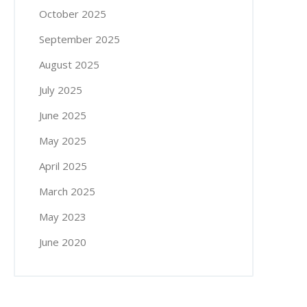
October 2025
September 2025
August 2025
July 2025
June 2025
May 2025
April 2025
March 2025
May 2023
June 2020