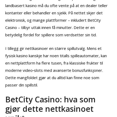
landbasert kasino må du ofte vente på at en dealer teller
kontanter eller behandler en sjekk. På nettet skjer det
elektronisk, og mange plattformer – inkludert BetCity
Casino – tilbyr uttak innen få minutter. Dette er en
betydelig fordel for spillere som verdsetter sin tid.
I tillegg gir nettkasinoer en større spillutvalg. Mens et
fysisk kasino kanskje har noen titalls spilleautomater, kan
en nettplattform ha flere tusen, fra klassiske frukter til
moderne video‑slots med avanserte bonusfunksjoner.
Dette mangfoldet gjør at du alltid kan finne noe som
passer din spillstil.
BetCity Casino: hva som
gjør dette nettkasinoet