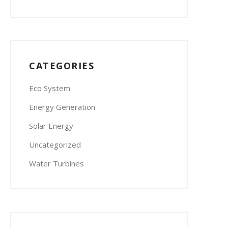
CATEGORIES
Eco System
Energy Generation
Solar Energy
Uncategorized
Water Turbines