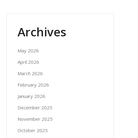
Archives
May 2026
April 2026
March 2026
February 2026
January 2026
December 2025
November 2025
October 2025