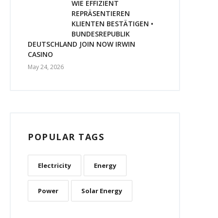
WIE EFFIZIENT
REPRÄSENTIEREN
KLIENTEN BESTÄTIGEN •
BUNDESREPUBLIK
DEUTSCHLAND JOIN NOW IRWIN
CASINO
May 24, 2026
POPULAR TAGS
Electricity
Energy
Power
Solar Energy