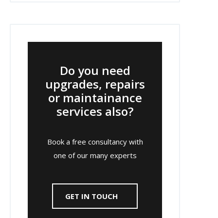
Do you need
upgrades, repairs
or maintainance
services also?
Book a free consultancy with
one of our many experts
GET IN TOUCH