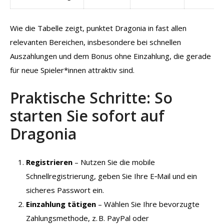
Wie die Tabelle zeigt, punktet Dragonia in fast allen
relevanten Bereichen, insbesondere bei schnellen
Auszahlungen und dem Bonus ohne Einzahlung, die gerade
für neue Spieler*innen attraktiv sind.
Praktische Schritte: So
starten Sie sofort auf
Dragonia
Registrieren
– Nutzen Sie die mobile
Schnellregistrierung, geben Sie Ihre E‑Mail und ein
sicheres Passwort ein.
Einzahlung tätigen
– Wählen Sie Ihre bevorzugte
Zahlungsmethode, z. B. PayPal oder