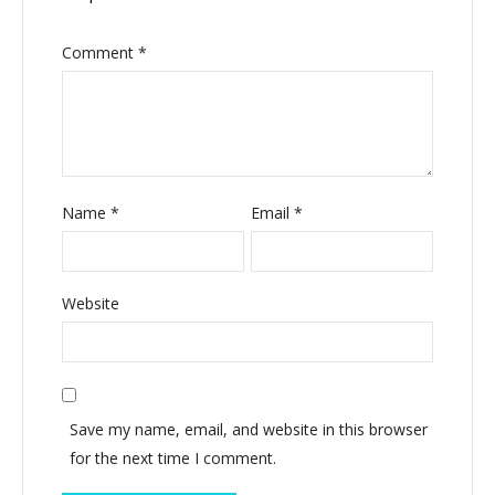
Comment
*
Name
*
Email
*
Website
Save my name, email, and website in this browser
for the next time I comment.