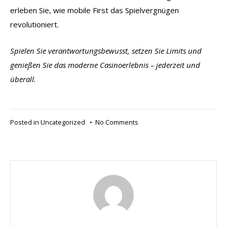
erleben Sie, wie mobile First das Spielvergnügen
revolutioniert.
Spielen Sie verantwortungsbewusst, setzen Sie Limits und
genießen Sie das moderne Casinoerlebnis – jederzeit und
überall.
on
Posted in
Uncategorized
•
No Comments
Mobile‑First
Innovation:
Wie
Dragonia
Casino
das
Spielerlebnis
neu
definiert