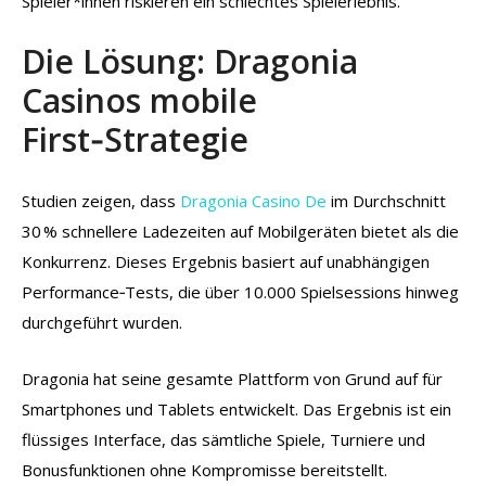
Spieler*innen riskieren ein schlechtes Spielerlebnis.
Die Lösung: Dragonia
Casinos mobile
First‑Strategie
Studien zeigen, dass
Dragonia Casino De
im Durchschnitt
30 % schnellere Ladezeiten auf Mobilgeräten bietet als die
Konkurrenz. Dieses Ergebnis basiert auf unabhängigen
Performance‑Tests, die über 10.000 Spielsessions hinweg
durchgeführt wurden.
Dragonia hat seine gesamte Plattform von Grund auf für
Smartphones und Tablets entwickelt. Das Ergebnis ist ein
flüssiges Interface, das sämtliche Spiele, Turniere und
Bonusfunktionen ohne Kompromisse bereitstellt.