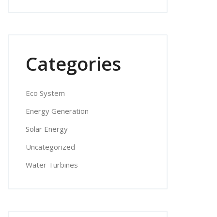
Categories
Eco System
Energy Generation
Solar Energy
Uncategorized
Water Turbines