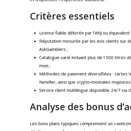
Critères essentiels
Licence fiable délivrée par l’ANJ ou équivalen
Réputation mesurée par les avis clients sur d
AskGamblers ;
Catalogue varié incluant plus de 1500 titres 
mois ;
Méthodes de paiement diversifiées : cartes V
Neteller, ainsi que crypto‑monnaies majeure
Service client multilingue disponible 24/7 via c
Analyse des bonus d’a
Les bons plans typiques comprennent un « welcome