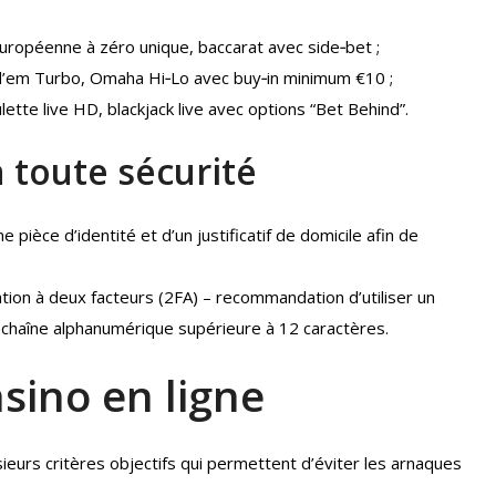
 européenne à zéro unique, baccarat avec side‑bet ;
ld’em Turbo, Omaha Hi‑Lo avec buy‑in minimum €10 ;
ulette live HD, blackjack live avec options “Bet Behind”.
 toute sécurité
 pièce d’identité et d’un justificatif de domicile afin de
tion à deux facteurs (2FA) – recommandation d’utiliser un
chaîne alphanumérique supérieure à 12 caractères.
asino en ligne
ieurs critères objectifs qui permettent d’éviter les arnaques