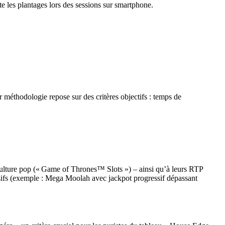
e les plantages lors des sessions sur smartphone.
méthodologie repose sur des critères objectifs : temps de
 culture pop (« Game of Thrones™ Slots ») – ainsi qu’à leurs RTP
assifs (exemple : Mega Moolah avec jackpot progressif dépassant