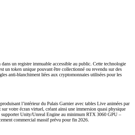
in dans un registre immuable accessible au public. Cette technologie
st un token unique pouvant être collectionné ou revendu sur des
es anti‑blanchiment liées aux cryptomonnaies utilisées pour les
produisant l’intérieur du Palais Garnier avec tables Live animées par
 sur votre écran virtuel, créant ainsi une immersion quasi physique
ble de supporter Unity/Unreal Engine au minimum RTX 3060 GPU –
ncement commercial massif prévu pour fin 2026.