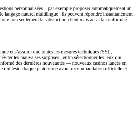
uggestions personnalisées – par exemple proposer automatiquement un
 langage naturel multilingue ; ils peuvent répondre instantanément
ore non seulement la satisfaction client mais aussi la conformité
connue et s’assurer que toutes les mesures techniques (SSL,
viter les mauvaises surprises ; enfin sélectionner les jeux qui
ter informé des dernières nouveautés — nouveaux casinos lancés en
 qui teste chaque plateforme avant recommandation officielle et