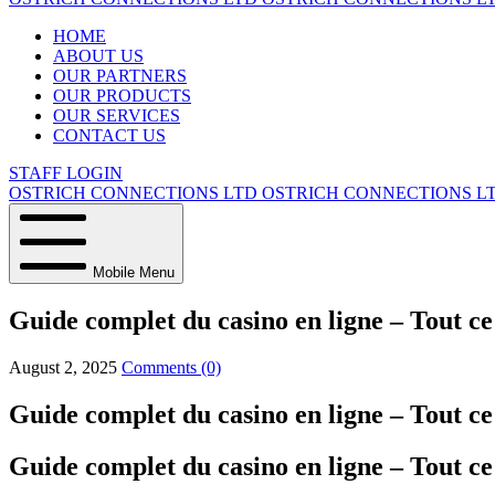
HOME
ABOUT US
OUR PARTNERS
OUR PRODUCTS
OUR SERVICES
CONTACT US
STAFF LOGIN
OSTRICH CONNECTIONS LTD
OSTRICH CONNECTIONS L
Mobile Menu
Guide complet du casino en ligne – Tout ce
August 2, 2025
Comments (0)
Guide complet du casino en ligne – Tout ce
Guide complet du casino en ligne – Tout ce