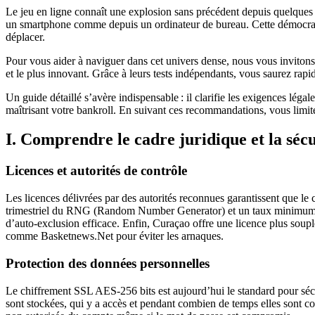
Le jeu en ligne connaît une explosion sans précédent depuis quelques a
un smartphone comme depuis un ordinateur de bureau. Cette démocratisat
déplacer.
Pour vous aider à naviguer dans cet univers dense, nous vous invitons
et le plus innovant. Grâce à leurs tests indépendants, vous saurez rapi
Un guide détaillé s’avère indispensable : il clarifie les exigences léga
maîtrisant votre bankroll. En suivant ces recommandations, vous limiter
I. Comprendre le cadre juridique et la sécu
Licences et autorités de contrôle
Les licences délivrées par des autorités reconnues garantissent que l
trimestriel du RNG (Random Number Generator) et un taux minimum 
d’auto‑exclusion efficace. Enfin, Curaçao offre une licence plus souple 
comme Basketnews.Net pour éviter les arnaques.
Protection des données personnelles
Le chiffrement SSL AES‑256 bits est aujourd’hui le standard pour sécur
sont stockées, qui y a accès et pendant combien de temps elles sont co