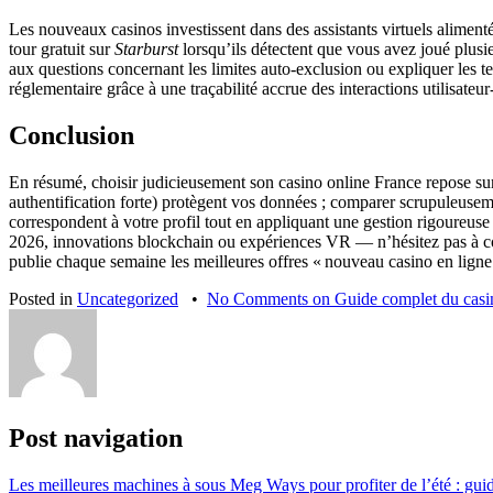
Les nouveaux casinos investissent dans des assistants virtuels alimen
tour gratuit sur
Starburst
lorsqu’ils détectent que vous avez joué plusi
aux questions concernant les limites auto‑exclusion ou expliquer les 
réglementaire grâce à une traçabilité accrue des interactions utilisateur
Conclusion
En résumé, choisir judicieusement son casino online France repose sur tr
authentification forte) protègent vos données ; comparer scrupuleusemen
correspondent à votre profil tout en appliquant une gestion rigoureus
2026, innovations blockchain ou expériences VR — n’hésitez pas à con
publie chaque semaine les meilleures offres « nouveau casino en lign
Posted in
Uncategorized
•
No Comments
on Guide complet du casin
Post navigation
Les meilleures machines à sous Meg Ways pour profiter de l’été : gui