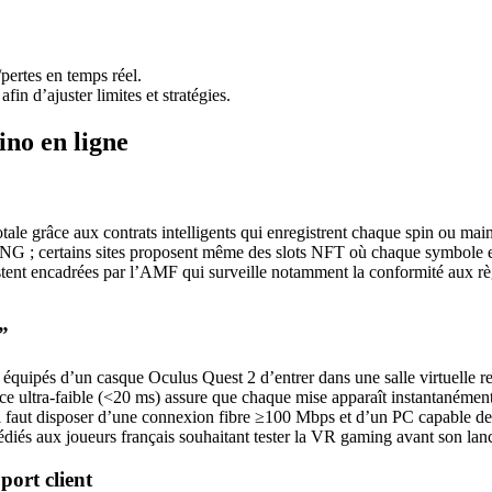
pertes en temps réel.
in d’ajuster limites et stratégies.
ino en ligne
otale grâce aux contrats intelligents qui enregistrent chaque spin ou ma
RNG ; certains sites proposent même des slots NFT où chaque symbole e
nt encadrées par l’AMF qui surveille notamment la conformité aux règl
”
équipés d’un casque Oculus Quest 2 d’entrer dans une salle virtuelle re
nce ultra‑faible (<20 ms) assure que chaque mise apparaît instantanément
es, il faut disposer d’une connexion fibre ≥100 Mbps et d’un PC capa
diés aux joueurs français souhaitant tester la VR gaming avant son la
port client