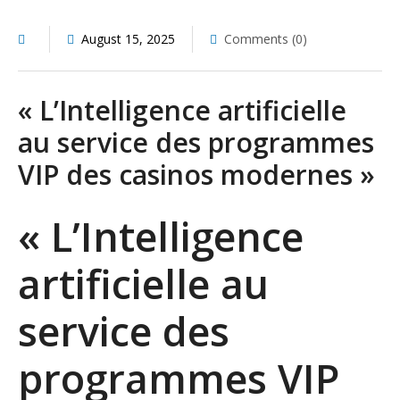
August 15, 2025
Comments (0)
« L’Intelligence artificielle
au service des programmes
VIP des casinos modernes »
« L’Intelligence
artificielle au
service des
programmes VIP