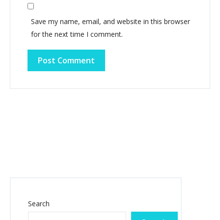
Save my name, email, and website in this browser
for the next time I comment.
Search