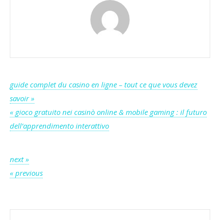
service
des
programmes
VIP
des
casinos
modernes
»
Post
guide complet du casino en ligne – tout ce que vous devez
savoir »
navigation
« gioco gratuito nei casinò online & mobile gaming : il futuro
dell’apprendimento interattivo
Post
next »
« previous
navigation