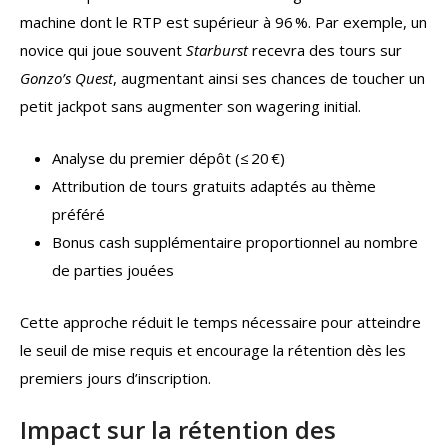
machine dont le RTP est supérieur à 96 %. Par exemple, un
novice qui joue souvent
Starburst
recevra des tours sur
Gonzo’s Quest
, augmentant ainsi ses chances de toucher un
petit jackpot sans augmenter son wagering initial.
Analyse du premier dépôt (≤ 20 €)
Attribution de tours gratuits adaptés au thème
préféré
Bonus cash supplémentaire proportionnel au nombre
de parties jouées
Cette approche réduit le temps nécessaire pour atteindre
le seuil de mise requis et encourage la rétention dès les
premiers jours d’inscription.
Impact sur la rétention des