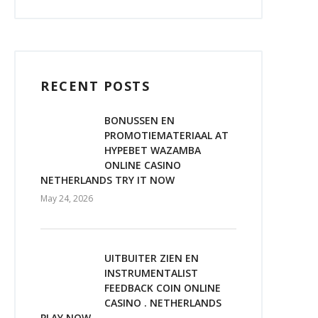
RECENT POSTS
BONUSSEN EN
PROMOTIEMATERIAAL AT
HYPEBET WAZAMBA
ONLINE CASINO
NETHERLANDS TRY IT NOW
May 24, 2026
UITBUITER ZIEN EN
INSTRUMENTALIST
FEEDBACK COIN ONLINE
CASINO . NETHERLANDS
PLAY NOW