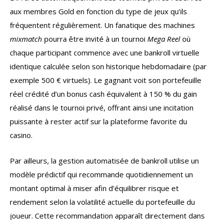
aux membres Gold en fonction du type de jeux qu’ils
fréquentent régulièrement. Un fanatique des machines
mixmatch
pourra être invité à un tournoi
Mega Reel
où
chaque participant commence avec une bankroll virtuelle
identique calculée selon son historique hebdomadaire (par
exemple 500 € virtuels). Le gagnant voit son portefeuille
réel crédité d’un bonus cash équivalent à 150 % du gain
réalisé dans le tournoi privé, offrant ainsi une incitation
puissante à rester actif sur la plateforme favorite du
casino.
Par ailleurs, la gestion automatisée de bankroll utilise un
modèle prédictif qui recommande quotidiennement un
montant optimal à miser afin d’équilibrer risque et
rendement selon la volatilité actuelle du portefeuille du
joueur. Cette recommandation apparaît directement dans