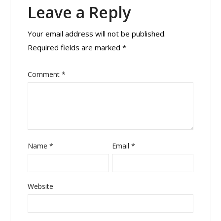
Leave a Reply
Your email address will not be published.
Required fields are marked
*
Comment
*
Name
*
Email
*
Website