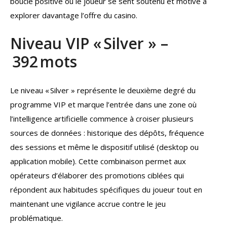
boucle positive où le joueur se sent soutenu et motivé à
explorer davantage l’offre du casino.
Niveau VIP « Silver » –
392 mots
Le niveau « Silver » représente le deuxième degré du
programme VIP et marque l’entrée dans une zone où
l’intelligence artificielle commence à croiser plusieurs
sources de données : historique des dépôts, fréquence
des sessions et même le dispositif utilisé (desktop ou
application mobile). Cette combinaison permet aux
opérateurs d’élaborer des promotions ciblées qui
répondent aux habitudes spécifiques du joueur tout en
maintenant une vigilance accrue contre le jeu
problématique.