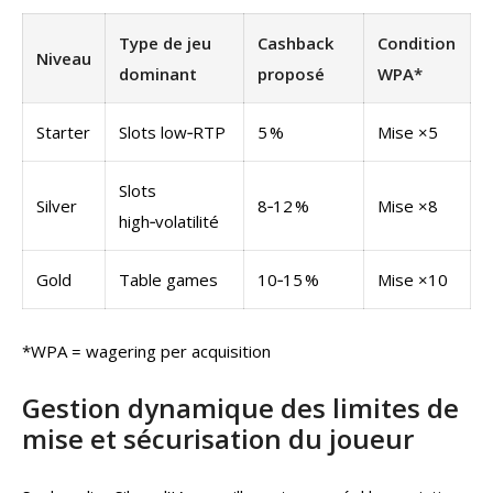
Type de jeu
Cashback
Condition
Niveau
dominant
proposé
WPA*
Starter
Slots low‑RTP
5 %
Mise ×5
Slots
Silver
8‑12 %
Mise ×8
high‑volatilité
Gold
Table games
10‑15 %
Mise ×10
*WPA = wagering per acquisition
Gestion dynamique des limites de
mise et sécurisation du joueur