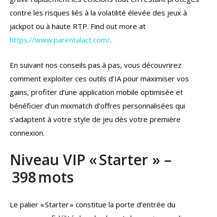
contre les risques liés à la volatilité élevée des jeux à
jackpot ou à haute RTP. Find out more at
https://www.parentalact.com/
.
En suivant nos conseils pas à pas, vous découvrirez
comment exploiter ces outils d’IA pour maximiser vos
gains, profiter d’une application mobile optimisée et
bénéficier d’un mixmatch d’offres personnalisées qui
s’adaptent à votre style de jeu dès votre première
connexion.
Niveau VIP « Starter » –
398 mots
Le palier « Starter » constitue la porte d’entrée du