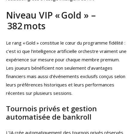
Niveau VIP « Gold » –
382 mots
Le rang « Gold » constitue le cœur du programme fidélité :
c’est ici que l’intelligence artificielle orchestre vraiment une
expérience sur mesure pour chaque membre premium.
Les joueurs bénéficient non seulement d’avantages
financiers mais aussi d’événements exclusifs conçus selon
leurs préférences historiques et leurs performances
récentes sur plusieurs sessions.
Tournois privés et gestion
automatisée de bankroll
L’IA crée automatiquement des tournois privés réservés