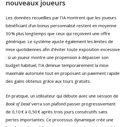
nouveaux joueurs
Les données recueillies par l’IA montrent que les joueurs
bénéficiant d’un bonus personnalisé restent en moyenne
30 % plus longtemps que ceux qui reçoivent une offre
générique. Le système ajuste également les limites de
mise quotidiennes afin d’éviter toute exposition excessive
: si un joueur montre une propension à dépasser son
budget habituel, l’IA diminue temporairement la mise
maximale autorisée tout en proposant un paiement rapide
des gains obtenus grâce aux tours gratuits.
En pratique, un utilisateur qui débute avec une session de
Book of Dead
verra son plafond passer progressivement
de 0,10 € à 0,50 € après trois jours consécutifs sans
pertes importantes. Ce processus dynamique crée une