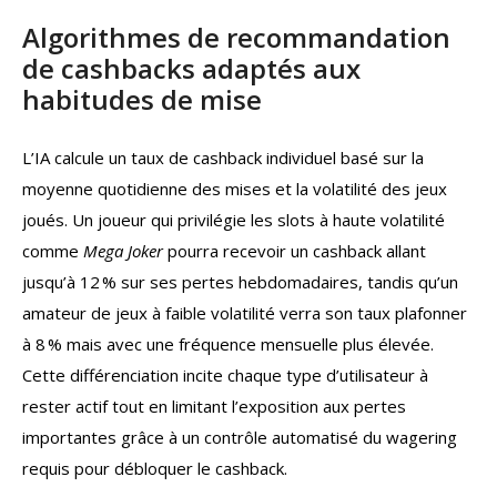
Algorithmes de recommandation
de cashbacks adaptés aux
habitudes de mise
L’IA calcule un taux de cashback individuel basé sur la
moyenne quotidienne des mises et la volatilité des jeux
joués. Un joueur qui privilégie les slots à haute volatilité
comme
Mega Joker
pourra recevoir un cashback allant
jusqu’à 12 % sur ses pertes hebdomadaires, tandis qu’un
amateur de jeux à faible volatilité verra son taux plafonner
à 8 % mais avec une fréquence mensuelle plus élevée.
Cette différenciation incite chaque type d’utilisateur à
rester actif tout en limitant l’exposition aux pertes
importantes grâce à un contrôle automatisé du wagering
requis pour débloquer le cashback.