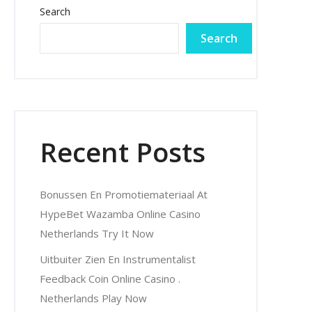
Search
Search
Recent Posts
Bonussen En Promotiemateriaal At
HypeBet Wazamba Online Casino
Netherlands Try It Now
Uitbuiter Zien En Instrumentalist
Feedback Coin Online Casino .
Netherlands Play Now