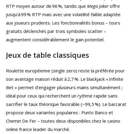
RTP moyen autour de 96 %, tandis que
Mega Joker
offre
jusqu’à 99 % RTP mais avec une volatilité faible adaptée
aux joueurs prudents. Les fonctionnalités bonus – tours
gratuits déclenchés par trois symboles scatter –
augmentent considérablement le gain potentiel.
Jeux de table classiques
Roulette européenne (single zero) reste la préférée pour
son avantage maison réduit à 2,7 %. Le blackjack « Infinite
Bet » permet d’engager plusieurs mains simultanément ;
idéal pour ceux qui recherchent un rythme rapide sans
sacrifier le taux théorique favorable (~99,5 %). Le baccarat
propose deux variantes populaires : Punto Banco et
Chemin De Fer – toutes deux disponibles chez le casino
online france leader du marché.