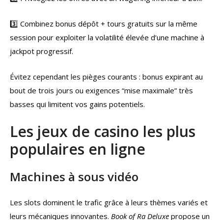
3️⃣ Combinez bonus dépôt + tours gratuits sur la même
session pour exploiter la volatilité élevée d’une machine à
jackpot progressif.
Évitez cependant les pièges courants : bonus expirant au
bout de trois jours ou exigences “mise maximale” très
basses qui limitent vos gains potentiels.
Les jeux de casino les plus
populaires en ligne
Machines à sous vidéo
Les slots dominent le trafic grâce à leurs thèmes variés et
leurs mécaniques innovantes.
Book of Ra Deluxe
propose un