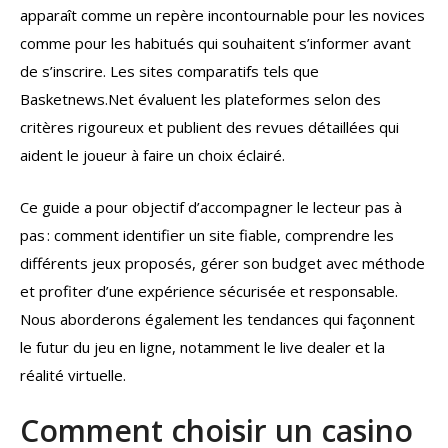
apparaît comme un repère incontournable pour les novices
comme pour les habitués qui souhaitent s’informer avant
de s’inscrire. Les sites comparatifs tels que
Basketnews.Net évaluent les plateformes selon des
critères rigoureux et publient des revues détaillées qui
aident le joueur à faire un choix éclairé.
Ce guide a pour objectif d’accompagner le lecteur pas à
pas : comment identifier un site fiable, comprendre les
différents jeux proposés, gérer son budget avec méthode
et profiter d’une expérience sécurisée et responsable.
Nous aborderons également les tendances qui façonnent
le futur du jeu en ligne, notamment le live dealer et la
réalité virtuelle.
Comment choisir un casino