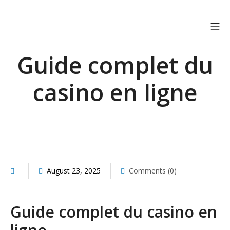
Skip
to
Mo
OSTRICH CONNECT
content
Guide complet du
casino en ligne
August 23, 2025
Comments (0)
Guide complet du casino en