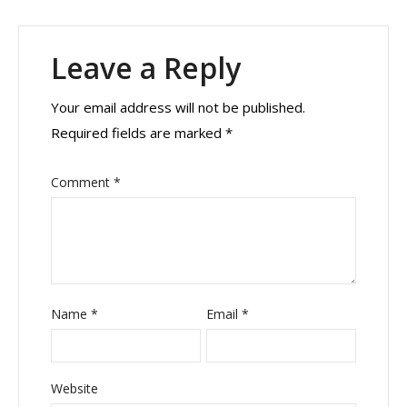
Leave a Reply
Your email address will not be published.
Required fields are marked
*
Comment
*
Name
*
Email
*
Website