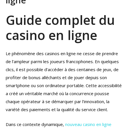
ligne
Guide complet du
casino en ligne
Le phénomène des casinos en ligne ne cesse de prendre
de l’ampleur parmi les joueurs francophones. En quelques
clics, il est possible d’accéder à des centaines de jeux, de
profiter de bonus alléchants et de jouer depuis son
smartphone ou son ordinateur portable. Cette accessibilité
a créé un véritable marché où la concurrence pousse
chaque opérateur à se démarquer par l’innovation, la
variété des paiements et la qualité du service client.
Dans ce contexte dynamique,
nouveau casino en ligne