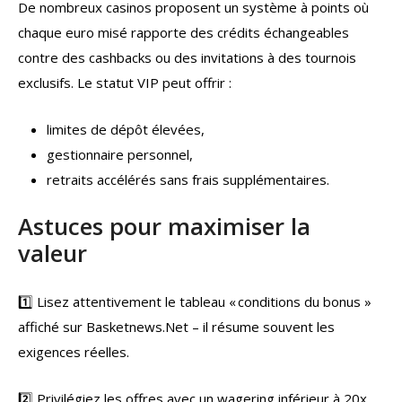
De nombreux casinos proposent un système à points où
chaque euro misé rapporte des crédits échangeables
contre des cashbacks ou des invitations à des tournois
exclusifs. Le statut VIP peut offrir :
limites de dépôt élevées,
gestionnaire personnel,
retraits accélérés sans frais supplémentaires.
Astuces pour maximiser la
valeur
1️⃣ Lisez attentivement le tableau « conditions du bonus »
affiché sur Basketnews.Net – il résume souvent les
exigences réelles.
2️⃣ Privilégiez les offres avec un wagering inférieur à 20x.