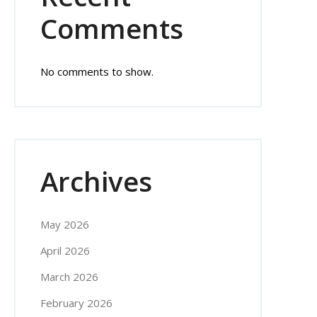
Comments
No comments to show.
Archives
May 2026
April 2026
March 2026
February 2026