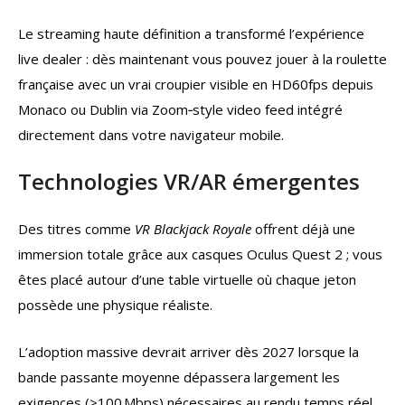
Le streaming haute définition a transformé l’expérience
live dealer : dès maintenant vous pouvez jouer à la roulette
française avec un vrai croupier visible en HD60fps depuis
Monaco ou Dublin via Zoom‑style video feed intégré
directement dans votre navigateur mobile.
Technologies VR/AR émergentes
Des titres comme
VR Blackjack Royale
offrent déjà une
immersion totale grâce aux casques Oculus Quest 2 ; vous
êtes placé autour d’une table virtuelle où chaque jeton
possède une physique réaliste.
L’adoption massive devrait arriver dès 2027 lorsque la
bande passante moyenne dépassera largement les
exigences (>100 Mbps) nécessaires au rendu temps réel