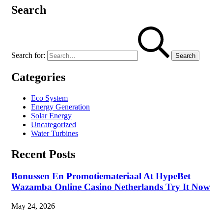
Search
Search for:
Categories
Eco System
Energy Generation
Solar Energy
Uncategorized
Water Turbines
Recent Posts
Bonussen En Promotiemateriaal At HypeBet
Wazamba Online Casino Netherlands Try It Now
May 24, 2026