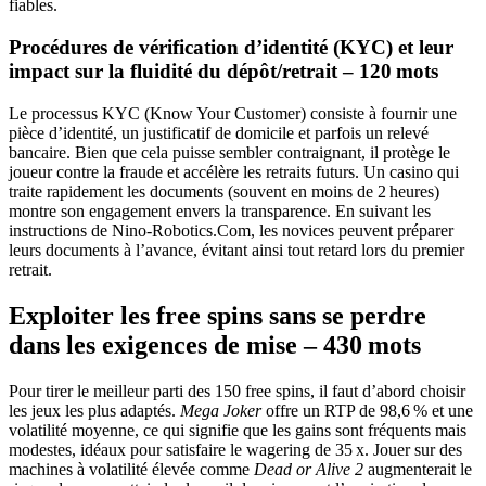
fiables.
Procédures de vérification d’identité (KYC) et leur
impact sur la fluidité du dépôt/retrait – 120 mots
Le processus KYC (Know Your Customer) consiste à fournir une
pièce d’identité, un justificatif de domicile et parfois un relevé
bancaire. Bien que cela puisse sembler contraignant, il protège le
joueur contre la fraude et accélère les retraits futurs. Un casino qui
traite rapidement les documents (souvent en moins de 2 heures)
montre son engagement envers la transparence. En suivant les
instructions de Nino‑Robotics.Com, les novices peuvent préparer
leurs documents à l’avance, évitant ainsi tout retard lors du premier
retrait.
Exploiter les free spins sans se perdre
dans les exigences de mise – 430 mots
Pour tirer le meilleur parti des 150 free spins, il faut d’abord choisir
les jeux les plus adaptés.
Mega Joker
offre un RTP de 98,6 % et une
volatilité moyenne, ce qui signifie que les gains sont fréquents mais
modestes, idéaux pour satisfaire le wagering de 35 x. Jouer sur des
machines à volatilité élevée comme
Dead or Alive 2
augmenterait le