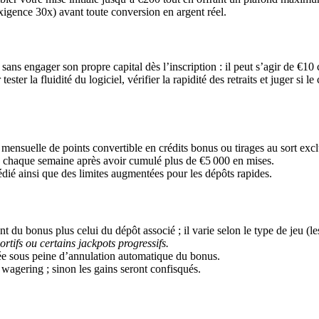
gence 30x) avant toute conversion en argent réel.
ns engager son propre capital dès l’inscription : il peut s’agir de €10 
r tester la fluidité du logiciel, vérifier la rapidité des retraits et juge
suelle de points convertible en crédits bonus ou tirages au sort excl
 chaque semaine après avoir cumulé plus de €5 000 en mises.
dié ainsi que des limites augmentées pour les dépôts rapides.
t du bonus plus celui du dépôt associé ; il varie selon le type de jeu (l
ortifs ou certains jackpots progressifs.
tée sous peine d’annulation automatique du bonus.
 wagering ; sinon les gains seront confisqués.