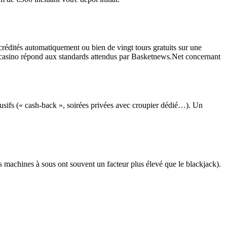
crédités automatiquement ou bien de vingt tours gratuits sur une
r si le casino répond aux standards attendus par Basketnews.Net concernant
usifs (« cash‑back », soirées privées avec croupier dédié…). Un
es machines à sous ont souvent un facteur plus élevé que le blackjack).