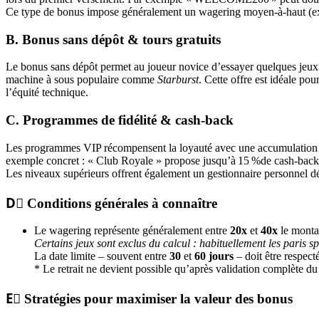
Ce type de bonus impose généralement un wagering moyen‑à‑haut (exi
B. Bonus sans dépôt & tours gratuits
Le bonus sans dépôt permet au joueur novice d’essayer quelques jeux sa
machine à sous populaire comme
Starburst
. Cette offre est idéale pou
l’équité technique.
C. Programmes de fidélité & cash‑back
Les programmes VIP récompensent la loyauté avec une accumulation men
exemple concret : « Club Royale » propose jusqu’à 15 %​de cash‑back
Les niveaux supérieurs offrent également un gestionnaire personnel dé
D️⃣ Conditions générales à connaître
Le wagering représente généralement entre
20x
et
40x
le montan
Certains jeux sont exclus du calcul : habituellement les paris sp
La date limite – souvent entre
30
et
60 jours
– doit être respec
* Le retrait ne devient possible qu’après validation complète du
E️⃣ Stratégies pour maximiser la valeur des bonus