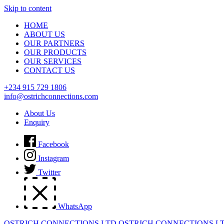
Skip to content
HOME
ABOUT US
OUR PARTNERS
OUR PRODUCTS
OUR SERVICES
CONTACT US
+234 915 729 1806
info@ostrichconnections.com
About Us
Enquiry
Facebook
Instagram
Twitter
WhatsApp
OSTRICH CONNECTIONS LTD
OSTRICH CONNECTIONS L