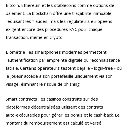
Bitcoin, Ethereum et les stablecoins comme options de
paiement. La blockchain offre une traçabilité immuable,
réduisant les fraudes, mais les régulateurs européens
exigent encore des procédures KYC pour chaque
transaction, même en crypto.
Biométrie : les smartphones modernes permettent
l’authentification par empreinte digitale ou reconnaissance
faciale. Certains opérateurs testent déjà le « login‑free » où
le joueur accède à son portefeuille uniquement via son
visage, éliminant le risque de phishing.
Smart contracts : les casinos construits sur des
plateformes décentralisées utilisent des contrats
auto‑exécutables pour gérer les bonus et le cash‑back. Le
montant du remboursement est calculé et versé