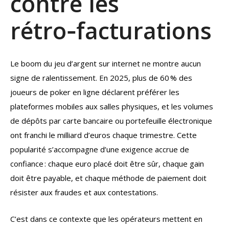
contre les
rétro‑facturations
Le boom du jeu d’argent sur internet ne montre aucun
signe de ralentissement. En 2025, plus de 60 % des
joueurs de poker en ligne déclarent préférer les
plateformes mobiles aux salles physiques, et les volumes
de dépôts par carte bancaire ou portefeuille électronique
ont franchi le milliard d’euros chaque trimestre. Cette
popularité s’accompagne d’une exigence accrue de
confiance : chaque euro placé doit être sûr, chaque gain
doit être payable, et chaque méthode de paiement doit
résister aux fraudes et aux contestations.
C’est dans ce contexte que les opérateurs mettent en