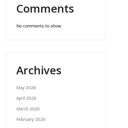
Comments
No comments to show.
Archives
May 2026
April 2026
March 2026
February 2026