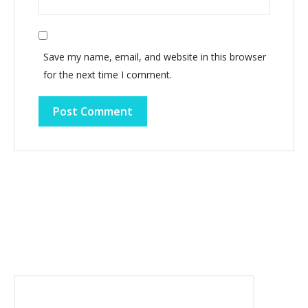
Save my name, email, and website in this browser
for the next time I comment.