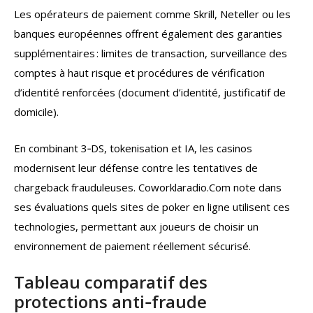
Les opérateurs de paiement comme Skrill, Neteller ou les
banques européennes offrent également des garanties
supplémentaires : limites de transaction, surveillance des
comptes à haut risque et procédures de vérification
d’identité renforcées (document d’identité, justificatif de
domicile).
En combinant 3‑DS, tokenisation et IA, les casinos
modernisent leur défense contre les tentatives de
chargeback frauduleuses. Coworklaradio.Com note dans
ses évaluations quels sites de poker en ligne utilisent ces
technologies, permettant aux joueurs de choisir un
environnement de paiement réellement sécurisé.
Tableau comparatif des
protections anti‑fraude