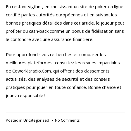
En restant vigilant, en choisissant un site de poker en ligne
certifié par les autorités européennes et en suivant les
bonnes pratiques détaillées dans cet article, le joueur peut
profiter du cash‑back comme un bonus de fidélisation sans
le confondre avec une assurance financière.
Pour approfondir vos recherches et comparer les
meilleures plateformes, consultez les revues impartiales
de Coworklaradio.Com, qui offrent des classements
actualisés, des analyses de sécurité et des conseils
pratiques pour jouer en toute confiance. Bonne chance et
jouez responsable !
on
Posted in
Uncategorized
•
No Comments
Sécurité