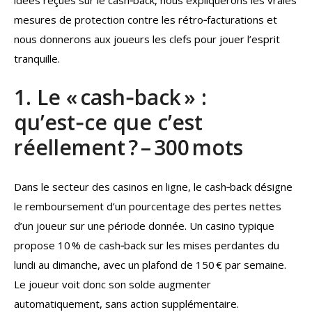
idées reçues sur le cash‑back, nous expliquerons les vraies
mesures de protection contre les rétro‑facturations et
nous donnerons aux joueurs les clefs pour jouer l’esprit
tranquille.
1. Le « cash‑back » :
qu’est‑ce que c’est
réellement ? – 300 mots
Dans le secteur des casinos en ligne, le cash‑back désigne
le remboursement d’un pourcentage des pertes nettes
d’un joueur sur une période donnée. Un casino typique
propose 10 % de cash‑back sur les mises perdantes du
lundi au dimanche, avec un plafond de 150 € par semaine.
Le joueur voit donc son solde augmenter
automatiquement, sans action supplémentaire.