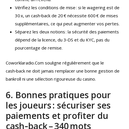
Vérifiez les conditions de mise : si le wagering est de
30 x, un cash‑back de 20 € nécessite 600 € de mises
supplémentaires, ce qui peut augmenter vos pertes.
Séparez les deux notions : la sécurité des paiements
dépend de la licence, du 3‑DS et du KYC, pas du
pourcentage de remise.
Coworklaradio.Com souligne régulièrement que le
cash‑back ne doit jamais remplacer une bonne gestion de
bankroll ni une sélection rigoureuse du casino.
6. Bonnes pratiques pour
les joueurs : sécuriser ses
paiements et profiter du
cash‑back – 340 mots