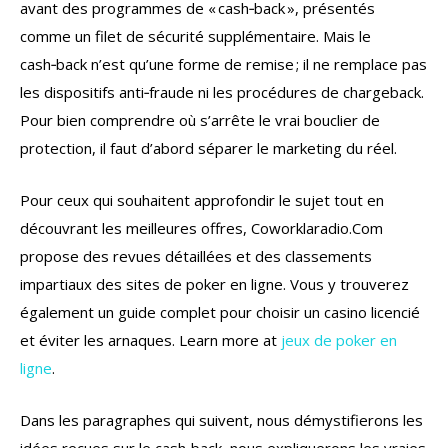
avant des programmes de « cash‑back », présentés
comme un filet de sécurité supplémentaire. Mais le
cash‑back n’est qu’une forme de remise ; il ne remplace pas
les dispositifs anti‑fraude ni les procédures de chargeback.
Pour bien comprendre où s’arrête le vrai bouclier de
protection, il faut d’abord séparer le marketing du réel.
Pour ceux qui souhaitent approfondir le sujet tout en
découvrant les meilleures offres, Coworklaradio.Com
propose des revues détaillées et des classements
impartiaux des sites de poker en ligne. Vous y trouverez
également un guide complet pour choisir un casino licencié
et éviter les arnaques. Learn more at
jeux de poker en
ligne
.
Dans les paragraphes qui suivent, nous démystifierons les