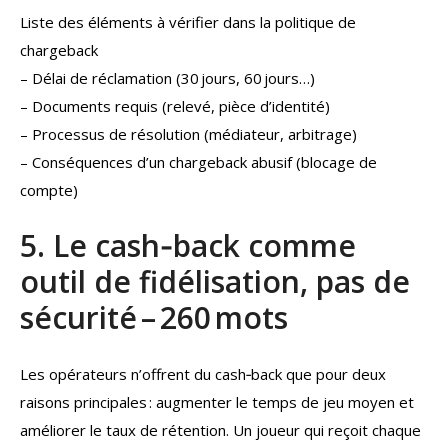
Liste des éléments à vérifier dans la politique de
chargeback
– Délai de réclamation (30 jours, 60 jours…)
– Documents requis (relevé, pièce d’identité)
– Processus de résolution (médiateur, arbitrage)
– Conséquences d’un chargeback abusif (blocage de
compte)
5. Le cash‑back comme
outil de fidélisation, pas de
sécurité – 260 mots
Les opérateurs n’offrent du cash‑back que pour deux
raisons principales : augmenter le temps de jeu moyen et
améliorer le taux de rétention. Un joueur qui reçoit chaque