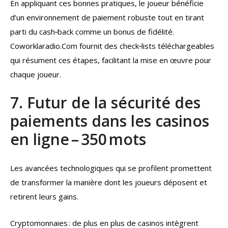
En appliquant ces bonnes pratiques, le joueur bénéficie
d’un environnement de paiement robuste tout en tirant
parti du cash‑back comme un bonus de fidélité.
Coworklaradio.Com fournit des check‑lists téléchargeables
qui résument ces étapes, facilitant la mise en œuvre pour
chaque joueur.
7. Futur de la sécurité des
paiements dans les casinos
en ligne – 350 mots
Les avancées technologiques qui se profilent promettent
de transformer la manière dont les joueurs déposent et
retirent leurs gains.
Cryptomonnaies : de plus en plus de casinos intègrent