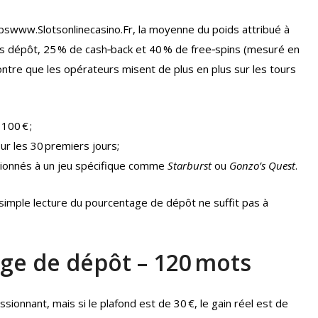
pswww.Slotsonlinecasino.Fr, la moyenne du poids attribué à
s dépôt, 25 % de cash‑back et 40 % de free‑spins (mesuré en
ontre que les opérateurs misent de plus en plus sur les tours
100 € ;
r les 30 premiers jours;
itionnés à un jeu spécifique comme
Starburst
ou
Gonzo’s Quest
.
simple lecture du pourcentage de dépôt ne suffit pas à
ge de dépôt – 120 mots
nnant, mais si le plafond est de 30 €, le gain réel est de