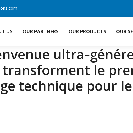
ions.com
UT US
OUR PARTNERS
OUR PRODUCTS
OUR SE
ECTIONS LTD
ienvenue ultra‑géné
s transforment le pr
ge technique pour le