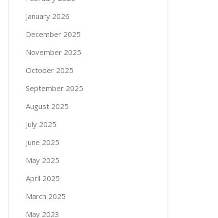
January 2026
December 2025
November 2025
October 2025
September 2025
August 2025
July 2025
June 2025
May 2025
April 2025
March 2025
May 2023