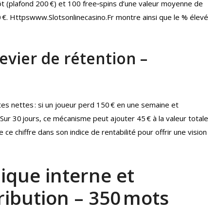
t (plafond 200 €) et 100 free‑spins d’une valeur moyenne de
 €. Httpswww.Slotsonlinecasino.Fr montre ainsi que le % élevé
vier de rétention –
tes nettes : si un joueur perd 150 € en une semaine et
 Sur 30 jours, ce mécanisme peut ajouter 45 € à la valeur totale
e chiffre dans son indice de rentabilité pour offrir une vision
ique interne et
ribution – 350 mots