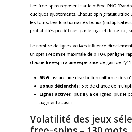
Les free‑spins reposent sur le même RNG (Random
quelques ajustements. Chaque spin gratuit utilise 
les tours. Les fonctionnalités bonus (multiplicate
probabilités prédéfinies par le logiciel de casino,
Le nombre de lignes actives influence directement l
un spin avec mise maximale de 0,10 € par ligne rap
chaque free‑spin a une espérance de gain de 2,41
RNG
: assure une distribution uniforme des ré
Bonus déclenchés
: 5 % de chance de multipli
Lignes actives
: plus il y a de lignes, plus 
augmente aussi.
Volatilité des jeux sél
free‑spins – 130 mots