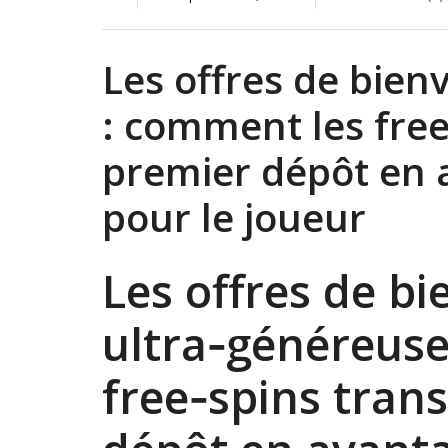
Les offres de bie
: comment les free
premier dépôt en 
pour le joueur
Les offres de b
ultra‑généreuse
free‑spins tran