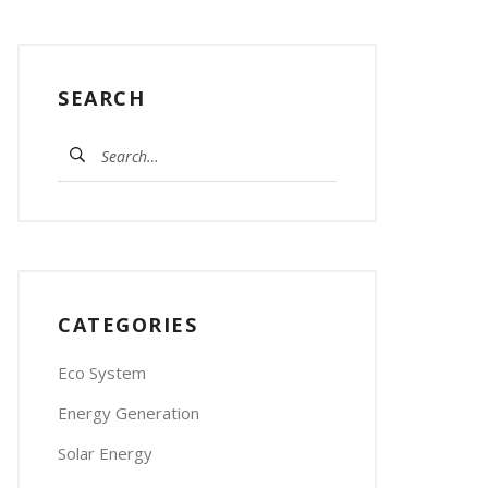
SEARCH
Search
for:
CATEGORIES
Eco System
Energy Generation
Solar Energy