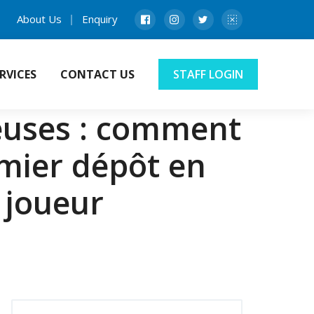
About Us
Enquiry
Facebook
Instagram
Twitter
WhatsApp
RVICES
CONTACT US
STAFF LOGIN
reuses : comment
emier dépôt en
 joueur