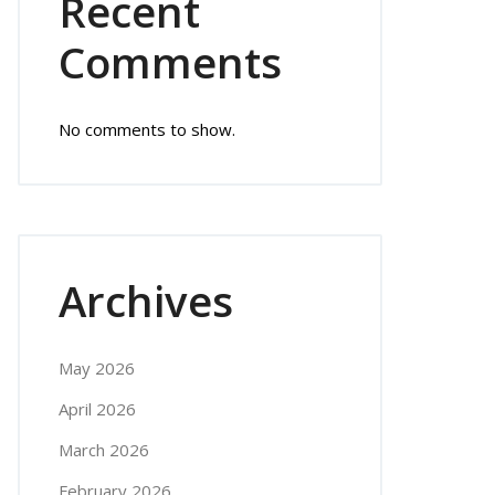
Recent
Comments
No comments to show.
Archives
May 2026
April 2026
March 2026
February 2026