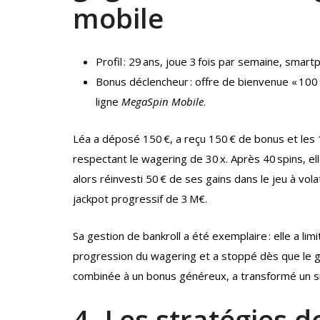
mobile
Profil : 29 ans, joue 3 fois par semaine, sma
Bonus déclencheur : offre de bienvenue « 100 
ligne
MegaSpin Mobile
.
Léa a déposé 150 €, a reçu 150 € de bonus et les 1
respectant le wagering de 30 x. Après 40 spins, elle 
alors réinvesti 50 € de ses gains dans le jeu à vola
jackpot progressif de 3 M€.
Sa gestion de bankroll a été exemplaire : elle a lim
progression du wagering et a stoppé dès que le gai
combinée à un bonus généreux, a transformé un s
4. Les stratégies 