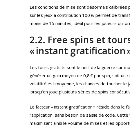
Les conditions de mise sont désormais calibrées 
sur les jeux à contribution 100 % permet de transf
moins de 15 minutes, idéal pour les joueurs qui priv
2.2. Free spins et tour
« instant gratification 
Les tours gratuits sont le nerf de la guerre sur m
générer un gain moyen de 0,8 € par spin, soit un re
volatilité est moyenne, les chances de toucher le
lorsqu’on joue plusieurs séries de spins consécuti
Le facteur « instant gratification » réside dans le 
l’application, sans besoin de saisie de code. Cett
maximisant ainsi le volume de mises et les opport