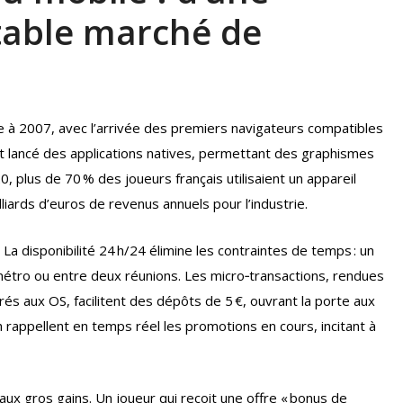
itable marché de
 à 2007, avec l’arrivée des premiers navigateurs compatibles
 lancé des applications natives, permettant des graphismes
0, plus de 70 % des joueurs français utilisaient un appareil
liards d’euros de revenus annuels pour l’industrie.
 La disponibilité 24 h/24 élimine les contraintes de temps : un
métro ou entre deux réunions. Les micro‑transactions, rendues
rés aux OS, facilitent des dépôts de 5 €, ouvrant la porte aux
sh rappellent en temps réel les promotions en cours, incitant à
ux gros gains. Un joueur qui reçoit une offre « bonus de