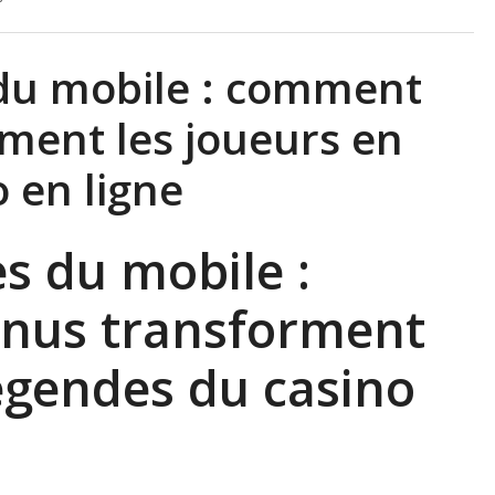
 du mobile : comment
ment les joueurs en
 en ligne
s du mobile :
nus transforment
légendes du casino