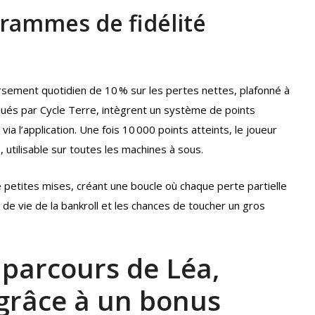
grammes de fidélité
ement quotidien de 10 % sur les pertes nettes, plafonné à
lués par Cycle Terre, intègrent un système de points
via l’application. Une fois 10 000 points atteints, le joueur
utilisable sur toutes les machines à sous.
e petites mises, créant une boucle où chaque perte partielle
de vie de la bankroll et les chances de toucher un gros
e parcours de Léa,
grâce à un bonus