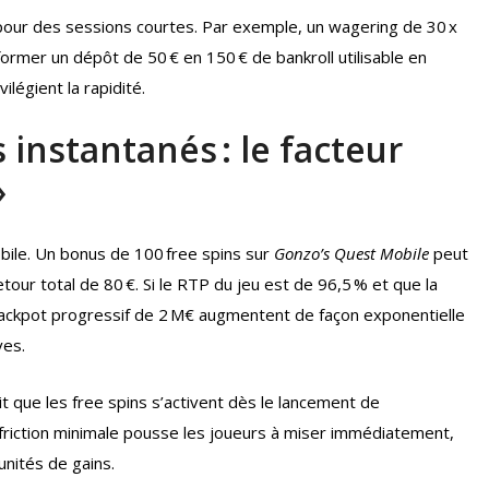
pour des sessions courtes. Par exemple, un wagering de 30 x
ormer un dépôt de 50 € en 150 € de bankroll utilisable en
ilégient la rapidité.
s instantanés : le facteur
»
obile. Un bonus de 100 free spins sur
Gonzo’s Quest Mobile
peut
tour total de 80 €. Si le RTP du jeu est de 96,5 % et que la
 jackpot progressif de 2 M€ augmentent de façon exponentielle
ves.
fait que les free spins s’activent dès le lancement de
e friction minimale pousse les joueurs à miser immédiatement,
unités de gains.