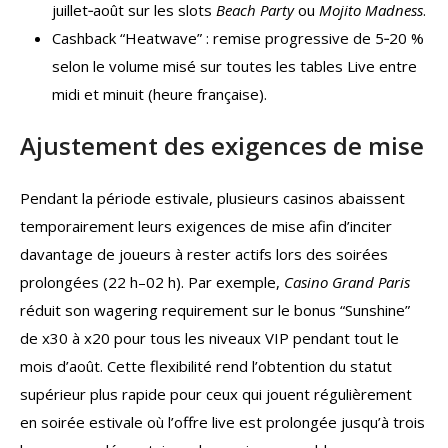
juillet‑août sur les slots
Beach Party
ou
Mojito Madness
.
Cashback “Heatwave” : remise progressive de 5‑20 %
selon le volume misé sur toutes les tables Live entre
midi et minuit (heure française).
Ajustement des exigences de mise
Pendant la période estivale, plusieurs casinos abaissent
temporairement leurs exigences de mise afin d’inciter
davantage de joueurs à rester actifs lors des soirées
prolongées (22 h–02 h). Par exemple,
Casino Grand Paris
réduit son wagering requirement sur le bonus “Sunshine”
de x30 à x20 pour tous les niveaux VIP pendant tout le
mois d’août. Cette flexibilité rend l’obtention du statut
supérieur plus rapide pour ceux qui jouent régulièrement
en soirée estivale où l’offre live est prolongée jusqu’à trois