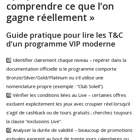
comprendre ce que l’on
gagne réellement »
Guide pratique pour lire les T&C
d’un programme VIP moderne
1️⃣ Identifier clairement chaque niveau – repérer dans la
documentation officielle si le programme comporte
Bronze/Silver/Gold/Platinum ou s’il utilise une
nomenclature propre (exemple : “Club Soleil”).
2️⃣ Vérifier les conditions liées au Live – certaines offres
excluent explicitement les jeux avec croupier réel lorsqu’il
s’agit de cashback ou de tours gratuits ; cherchez toujours
la clause “exclusions Live”.
3️⃣ Analyser la durée de validité – beaucoup de promotions
estivales expirent au bout de trente jours calendaires ou