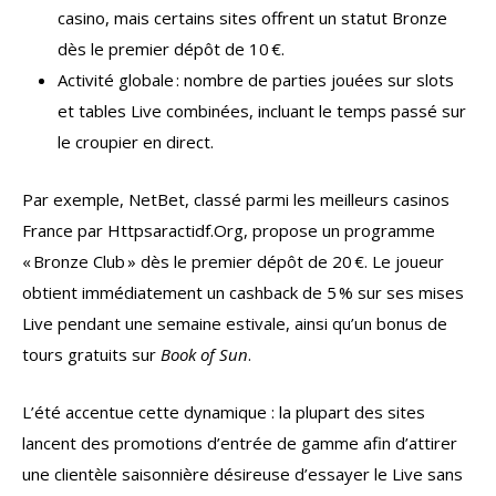
casino, mais certains sites offrent un statut Bronze
dès le premier dépôt de 10 €.
Activité globale : nombre de parties jouées sur slots
et tables Live combinées, incluant le temps passé sur
le croupier en direct.
Par exemple, NetBet, classé parmi les meilleurs casinos
France par Httpsaractidf.Org, propose un programme
« Bronze Club » dès le premier dépôt de 20 €. Le joueur
obtient immédiatement un cashback de 5 % sur ses mises
Live pendant une semaine estivale, ainsi qu’un bonus de
tours gratuits sur
Book of Sun
.
L’été accentue cette dynamique : la plupart des sites
lancent des promotions d’entrée de gamme afin d’attirer
une clientèle saisonnière désireuse d’essayer le Live sans