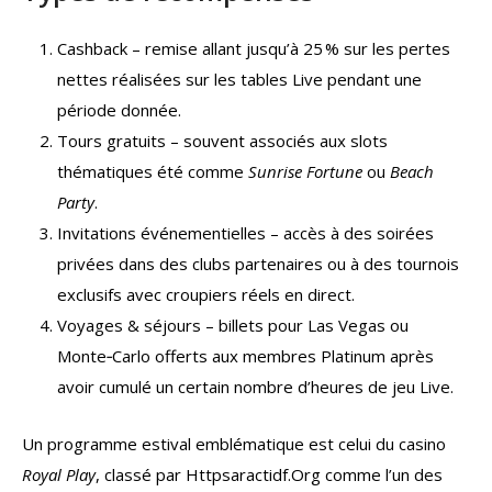
Cashback – remise allant jusqu’à 25 % sur les pertes
nettes réalisées sur les tables Live pendant une
période donnée.
Tours gratuits – souvent associés aux slots
thématiques été comme
Sunrise Fortune
ou
Beach
Party
.
Invitations événementielles – accès à des soirées
privées dans des clubs partenaires ou à des tournois
exclusifs avec croupiers réels en direct.
Voyages & séjours – billets pour Las Vegas ou
Monte‑Carlo offerts aux membres Platinum après
avoir cumulé un certain nombre d’heures de jeu Live.
Un programme estival emblématique est celui du casino
Royal Play
, classé par Httpsaractidf.Org comme l’un des