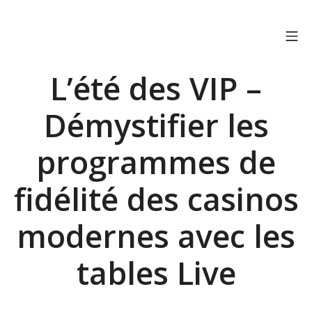
Skip
to
Mo
OSTRICH CONNECT
content
L’été des VIP –
Démystifier les
programmes de
fidélité des casinos
modernes avec les
tables Live