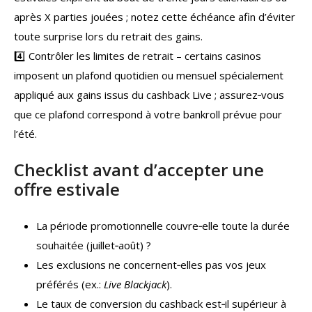
après X parties jouées ; notez cette échéance afin d’éviter
toute surprise lors du retrait des gains.
4️⃣ Contrôler les limites de retrait – certains casinos
imposent un plafond quotidien ou mensuel spécialement
appliqué aux gains issus du cashback Live ; assurez‑vous
que ce plafond correspond à votre bankroll prévue pour
l’été.
Checklist avant d’accepter une
offre estivale
La période promotionnelle couvre‑elle toute la durée
souhaitée (juillet‑août) ?
Les exclusions ne concernent‑elles pas vos jeux
préférés (ex.:
Live Blackjack
).
Le taux de conversion du cashback est‑il supérieur à