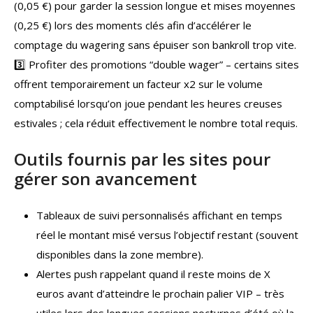
(0,05 €) pour garder la session longue et mises moyennes
(0,25 €) lors des moments clés afin d’accélérer le
comptage du wagering sans épuiser son bankroll trop vite.
3️⃣ Profiter des promotions “double wager” – certains sites
offrent temporairement un facteur x2 sur le volume
comptabilisé lorsqu’on joue pendant les heures creuses
estivales ; cela réduit effectivement le nombre total requis.
Outils fournis par les sites pour
gérer son avancement
Tableaux de suivi personnalisés affichant en temps
réel le montant misé versus l’objectif restant (souvent
disponibles dans la zone membre).
Alertes push rappelant quand il reste moins de X
euros avant d’atteindre le prochain palier VIP – très