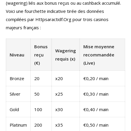
(wagering) liés aux bonus reçus ou au cashback accumulé.
Voici une fourchette indicative tirée des données
compilées par Httpsaractidf.Org pour trois casinos
majeurs français :
Bonus
Mise moyenne
Wagering
Niveau
reçu
recommandée
requis (x)
(€)
(Live)
Bronze
20
x20
€0,20 / main
Silver
50
x25
€0,30 / main
Gold
100
x30
€0,40 / main
Platinum
200
x35
€0,50 / main