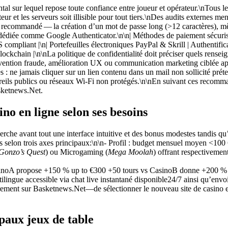
tal sur lequel repose toute confiance entre joueur et opérateur.\nTous l
r et les serveurs soit illisible pour tout tiers.\nDes audits externes m
ecommandé — la création d’un mot de passe long (>12 caractères), mê
cation dédiée comme Google Authenticator.\n\n| Méthodes de paie
ompliant |\n| Portefeuilles électroniques PayPal & Skrill | Authentific
kchain |\n\nLa politique de confidentialité doit préciser quels rense
prévention fraude, amélioration UX ou communication marketing ciblée a
 : ne jamais cliquer sur un lien contenu dans un mail non sollicité prét
reils publics ou réseaux Wi‑Fi non protégés.\n\nEn suivant ces recomma
sketnews.Net.
no en ligne selon ses besoins
rche avant tout une interface intuitive et des bonus modestes tandis qu’u
ssés selon trois axes principaux:\n\n- Profil : budget mensuel moyen <10
Gonzo’s Quest
) ou Microgaming (
Mega Moolah
) offrant respectiveme
asinoA propose +150 % up to €300 +50 tours vs CasinoB donne +200 % 
tilingue accessible via chat live instantané disponible24/7 ainsi qu’en
ent sur Basketnews.Net—de sélectionner le nouveau site de casino en l
paux jeux de table