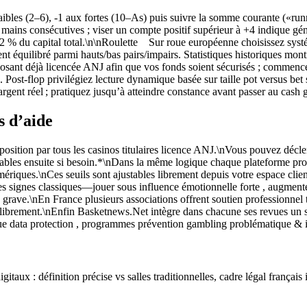
ibles (2–6), -1 aux fortes (10–As) puis suivre la somme courante («​run
rs mains consécutives ; viser un compte positif supérieur à +4 indique g
 2 % du capital total.\n\nRoulette Sur roue européenne choisissez sys
ment équilibré parmi hauts/bas pairs/impairs. Statistiques historiques mo
posant déjà licencée ANJ afin que vos fonds soient sécurisés ; commence
‑flop privilégiez lecture dynamique basée sur taille pot versus bet sizi
argent réel ; pratiquez jusqu’à atteindre constance avant passer au cash 
s d’aide
sposition par tous les casinos titulaires licence ANJ.\nVous pouvez décl
lables ensuite si besoin.*\nDans la même logique chaque plateforme pro
iques.\nCes seuils sont ajustables librement depuis votre espace client 
t les signes classiques—jouer sous influence émotionnelle forte , augme
n grave.\nEn France plusieurs associations offrent soutien professionnel 
librement.\nEnfin Basketnews.Net intègre dans chacune ses revues un 
e data protection , programmes prévention gambling problématique & ini
igitaux : définition précise vs salles traditionnelles, cadre légal françai