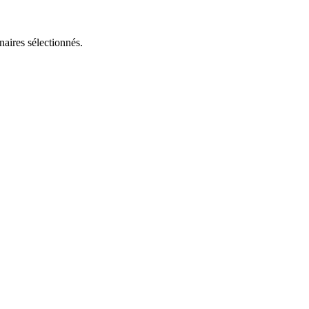
aires sélectionnés.