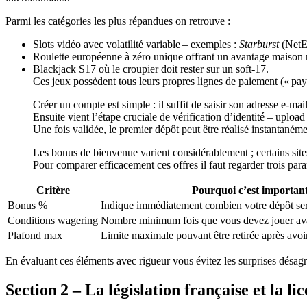
Parmi les catégories les plus répandues on retrouve :
Slots vidéo avec volatilité variable – exemples :
Starburst
(NetE
Roulette européenne à zéro unique offrant un avantage maison r
Blackjack S17 où le croupier doit rester sur un soft‑17.
Ces jeux possèdent tous leurs propres lignes de paiement (« payl
Créer un compte est simple : il suffit de saisir son adresse e‑mai
Ensuite vient l’étape cruciale de vérification d’identité – upload 
Une fois validée, le premier dépôt peut être réalisé instantaném
Les bonus de bienvenue varient considérablement ; certains sit
Pour comparer efficacement ces offres il faut regarder trois para
Critère
Pourquoi c’est importan
Bonus %
Indique immédiatement combien votre dépôt se
Conditions wagering
Nombre minimum fois que vous devez jouer avan
Plafond max
Limite maximale pouvant être retirée après avoi
En évaluant ces éléments avec rigueur vous évitez les surprises désagr
Section 2 – La législation française et la