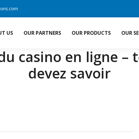
ions.com
UT US
OUR PARTNERS
OUR PRODUCTS
OUR SE
ECTIONS LTD
u casino en ligne – 
devez savoir