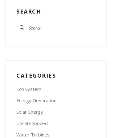
SEARCH
Search
for:
CATEGORIES
Eco System
Energy Generation
Solar Energy
Uncategorized
Water Turbines