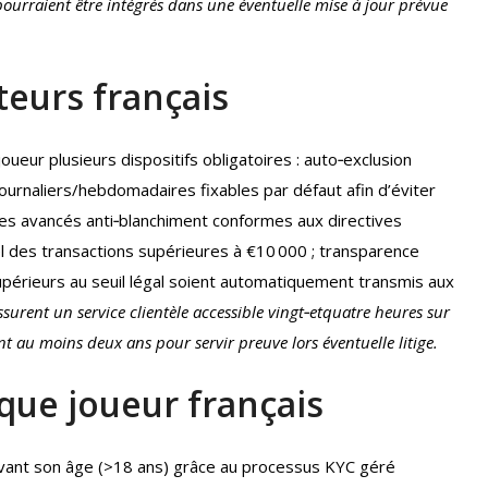
pourraient être intégrés dans une éventuelle mise à jour prévue
teurs français
oueur plusieurs dispositifs obligatoires : auto‑exclusion
journaliers/hebdomadaires fixables par défaut afin d’éviter
es avancés anti‑blanchiment conformes aux directives
l des transactions supérieures à €10 000 ; transparence
upérieurs au seuil légal soient automatiquement transmis aux
ssurent un service clientèle accessible vingt‑et­quatre heures sur
t au moins deux ans pour servir preuve lors éventuelle litige.
que joueur français
rouvant son âge (>18 ans) grâce au processus KYC géré