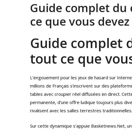
Guide complet du c
ce que vous devez 
Guide complet d
tout ce que vou
L’engouement pour les jeux de hasard sur Interne
millions de Français s’inscrivent sur des platefor
tables avec croupier réel diffusées en direct. Cett
permanente, d’une offre ludique toujours plus divers
rivalisent avec les salles terrestres traditionnelles
Sur cette dynamique s’appuie Basketnews.Net, un s