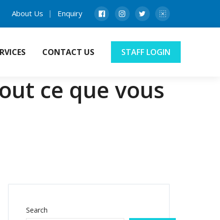
About Us
Enquiry
Facebook
Instagram
Twitter
WhatsApp
RVICES
CONTACT US
STAFF LOGIN
tout ce que vous
Search