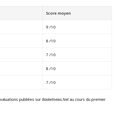
Score moyen
9 /10
8 /10
7 /10
8 /10
7 /10
valuations publiées sur
Basketnews.Net
au cours du premier