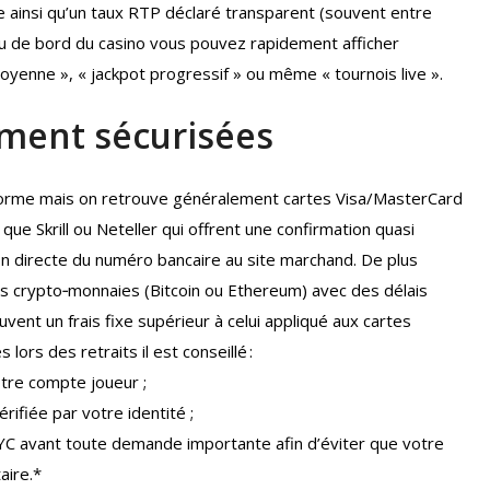
ée ainsi qu’un taux RTP déclaré transparent (souvent entre
eau de bord du casino vous pouvez rapidement afficher
 moyenne », « jackpot progressif » ou même « tournois live ».
ment sécurisées
eforme mais on retrouve généralement cartes Visa/MasterCard
 que Skrill ou Neteller qui offrent une confirmation quasi
ion directe du numéro bancaire au site marchand. De plus
s crypto‑monnaies (Bitcoin ou Ethereum) avec des délais
vent un frais fixe supérieur à celui appliqué aux cartes
 lors des retraits il est conseillé :
votre compte joueur ;
ifiée par votre identité ;
KYC avant toute demande importante afin d’éviter que votre
aire.*