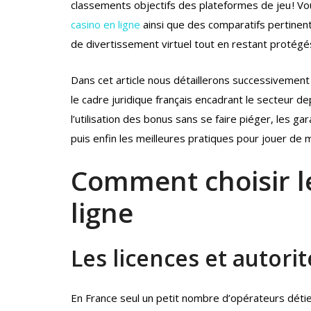
classements objectifs des plateformes de jeu ! V
casino en ligne
ainsi que des comparatifs pertinent
de divertissement virtuel tout en restant protégés 
Dans cet article nous détaillerons successivement :
le cadre juridique français encadrant le secteur d
l’utilisation des bonus sans se faire piéger, les gar
puis enfin les meilleures pratiques pour jouer de 
Comment choisir le
ligne
Les licences et autori
En France seul un petit nombre d’opérateurs détient