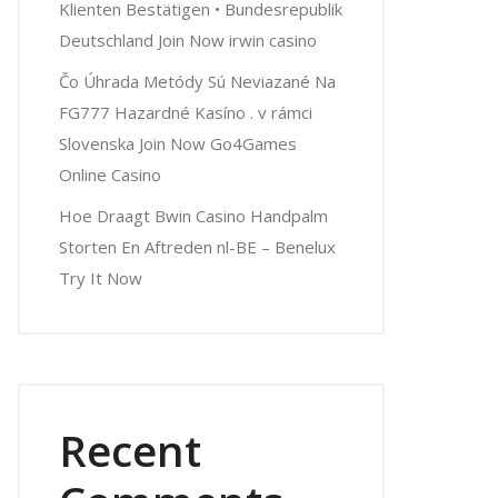
Klienten Bestätigen • Bundesrepublik
Deutschland Join Now irwin casino
Čo Úhrada Metódy Sú Neviazané Na
FG777 Hazardné Kasíno . v rámci
Slovenska Join Now Go4Games
Online Casino
Hoe Draagt Bwin Casino Handpalm
Storten En Aftreden nl-BE – Benelux
Try It Now
Recent