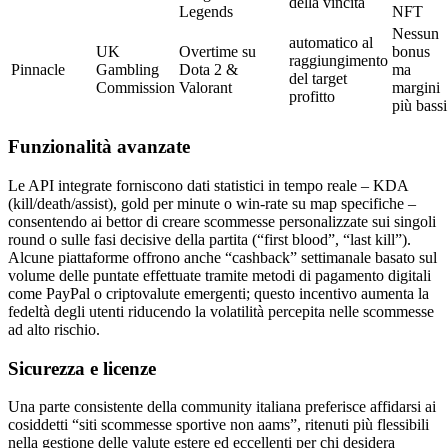
della vincita
Legends
NFT
Nessun
automatico al
UK
Overtime su
bonus
raggiungimento
Pinnacle
Gambling
Dota 2 &
ma
del target
Commission
Valorant
margini
profitto
più bassi
Funzionalità avanzate
Le API integrate forniscono dati statistici in tempo reale – KDA
(kill/death/assist), gold per minute o win‑rate su map specifiche –
consentendo ai bettor di creare scommesse personalizzate sui singoli
round o sulle fasi decisive della partita (“first blood”, “last kill”).
Alcune piattaforme offrono anche “cashback” settimanale basato sul
volume delle puntate effettuate tramite metodi di pagamento digitali
come PayPal o criptovalute emergenti; questo incentivo aumenta la
fedeltà degli utenti riducendo la volatilità percepita nelle scommesse
ad alto rischio.
Sicurezza e licenze
Una parte consistente della community italiana preferisce affidarsi ai
cosiddetti “siti scommesse sportive non aams”, ritenuti più flessibili
nella gestione delle valute estere ed eccellenti per chi desidera