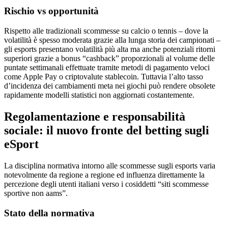
Rischio vs opportunità
Rispetto alle tradizionali scommesse su calcio o tennis – dove la
volatilità è spesso moderata grazie alla lunga storia dei campionati –
gli esports presentano volatilità più alta ma anche potenziali ritorni
superiori grazie a bonus “cashback” proporzionali al volume delle
puntate settimanali effettuate tramite metodi di pagamento veloci
come Apple Pay o criptovalute stablecoin. Tuttavia l’alto tasso
d’incidenza dei cambiamenti meta nei giochi può rendere obsolete
rapidamente modelli statistici non aggiornati costantemente.
Regolamentazione e responsabilità
sociale: il nuovo fronte del betting sugli
eSport
La disciplina normativa intorno alle scommesse sugli esports varia
notevolmente da regione a regione ed influenza direttamente la
percezione degli utenti italiani verso i cosiddetti “siti scommesse
sportive non aams”.
Stato della normativa