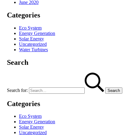
June 2020
Categories
Eco System
Energy Generation
Solar Energy
Uncategorized
Water Turbines
Search
Search for:
Categories
Eco System
Energy Generation
Solar Energy
Uncategorized