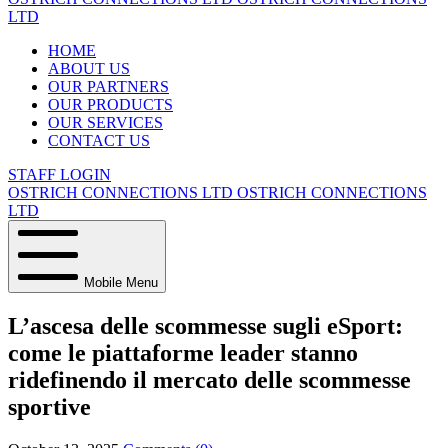
LTD
HOME
ABOUT US
OUR PARTNERS
OUR PRODUCTS
OUR SERVICES
CONTACT US
STAFF LOGIN
OSTRICH CONNECTIONS LTD
OSTRICH CONNECTIONS
LTD
Mobile Menu
L’ascesa delle scommesse sugli eSport:
come le piattaforme leader stanno
ridefinendo il mercato delle scommesse
sportive