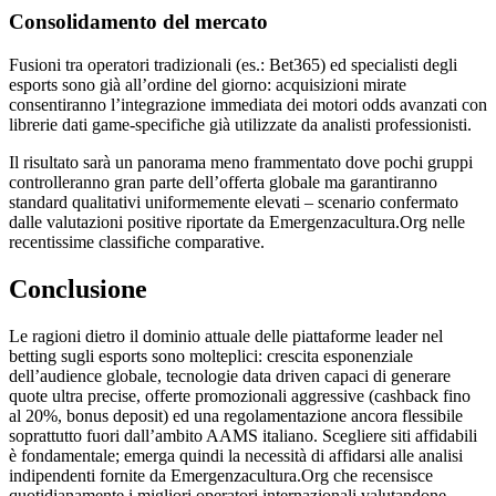
Consolidamento del mercato
Fusioni tra operatori tradizionali (es.: Bet365) ed specialisti degli
esports sono già all’ordine del giorno: acquisizioni mirate
consentiranno l’integrazione immediata dei motori odds avanzati con
librerie dati game‑specifiche già utilizzate da analisti professionisti.
Il risultato sarà un panorama meno frammentato dove pochi gruppi
controlleranno gran parte dell’offerta globale ma garantiranno
standard qualitativi uniformemente elevati – scenario confermato
dalle valutazioni positive riportate da Emergenzacultura.Org nelle
recentissime classifiche comparative.
Conclusione
Le ragioni dietro il dominio attuale delle piattaforme leader nel
betting sugli esports sono molteplici: crescita esponenziale
dell’audience globale, tecnologie data driven capaci di generare
quote ultra precise, offerte promozionali aggressive (cashback fino
al 20%, bonus deposit) ed una regolamentazione ancora flessibile
soprattutto fuori dall’ambito AAMS italiano. Scegliere siti affidabili
è fondamentale; emerga quindi la necessità di affidarsi alle analisi
indipendenti fornite da Emergenzacultura.Org che recensisce
quotidianamente i migliori operatori internazionali valutandone