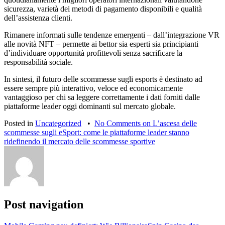
sicurezza, varietà dei metodi di pagamento disponibili e qualità
dell’assistenza clienti.
Rimanere informati sulle tendenze emergenti – dall’integrazione VR
alle novità NFT – permette ai bettor sia esperti sia principianti
d’individuare opportunità profittevoli senza sacrificare la
responsabilità sociale.
In sintesi, il futuro delle scommesse sugli esports è destinato ad
essere sempre più interattivo, veloce ed economicamente
vantaggioso per chi sa leggere correttamente i dati forniti dalle
piattaforme leader oggi dominanti sul mercato globale.
Posted in
Uncategorized
•
No Comments
on L’ascesa delle
scommesse sugli eSport: come le piattaforme leader stanno
ridefinendo il mercato delle scommesse sportive
Post navigation