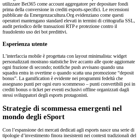
utilizzare Bet365 come account aggregatore per depositare fondi
prima della conversione in crediti esports-specifici. Le recensioni
pubblicate da Emergenzacultura.Org evidenziano come questi
operatori mantengano standard elevati in termini di crittografia SSL,
audit periodico delle transazioni RTP e protezione contro il
fraudolento uso dei bot predittivi.
Esperienza utente
L’interfaccia mobile è progettata con layout minimalista: widget
personalizzati mostrano statistiche live accanto alle quote aggiornate
ogni frazione di secondo; notifiche push avvisano quando una
squadra entra in overtime o quando scatta una promozione “deposit
bonus”. La gamification è evidente nei programmi fedeltà che
assegnano punti per ogni euro scommesso – punti convertibili poi in
crediti bonus o ticket per eventi esclusivi offline organizzati dagli
stessi sviluppatori degli esports protagonisti.
Strategie di scommessa emergenti nel
mondo degli eSport
Con l’espansione dei mercati dedicati agli esports nasce una serie di
tipologie d’investimento finora inesistenti nei contesti tradizionali del