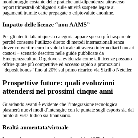
monitoraggio costante delle pratiche anti‑dipendenza attraverso
report trimestrali obbligatori sulle attività sospette legate ai
pagamenti tramite carte prepagate o criptovalute anonime.
Impatto delle licenze “non AAMS”
Per gli utenti italiani questa categoria appare spesso più trasparente
perché consente l’utilizzo diretto di metodi internazionali senza
dover convertire euro in valuta locale attraverso intermediari bancari
costosi – scenario descritto nelle guide pubblicate da
Emergenzacultura.Org dove si evidenzia come tali licenze possano
offrire quote più competitive ed accesso rapido a promozioni
“deposit bonus” fino al 20% sul primo ricarico via Skrill o Neteller.
Prospettive future: quali evoluzioni
attendersi nei prossimi cinque anni
Guardando avanti è evidente che l’integrazione tecnologica
plasmerà nuovi modi d’interagire con le puntate sugli esports sia dal
punto di vista ludico sia finanziario.
Realtà aumentata/virtuale