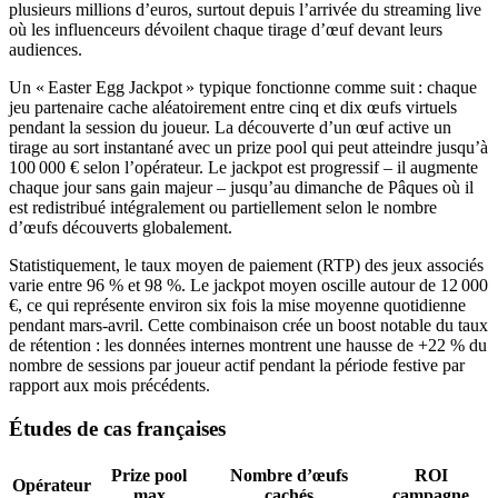
plusieurs millions d’euros, surtout depuis l’arrivée du streaming live
où les influenceurs dévoilent chaque tirage d’œuf devant leurs
audiences.
Un « Easter Egg Jackpot » typique fonctionne comme suit : chaque
jeu partenaire cache aléatoirement entre cinq et dix œufs virtuels
pendant la session du joueur. La découverte d’un œuf active un
tirage au sort instantané avec un prize pool qui peut atteindre jusqu’à
100 000 € selon l’opérateur. Le jackpot est progressif – il augmente
chaque jour sans gain majeur – jusqu’au dimanche de Pâques où il
est redistribué intégralement ou partiellement selon le nombre
d’œufs découverts globalement.
Statistiquement, le taux moyen de paiement (RTP) des jeux associés
varie entre 96 % et 98 %. Le jackpot moyen oscille autour de 12 000
€, ce qui représente environ six fois la mise moyenne quotidienne
pendant mars‑avril. Cette combinaison crée un boost notable du taux
de rétention : les données internes montrent une hausse de +22 % du
nombre de sessions par joueur actif pendant la période festive par
rapport aux mois précédents.
Études de cas françaises
Prize pool
Nombre d’œufs
ROI
Opérateur
max
cachés
campagne