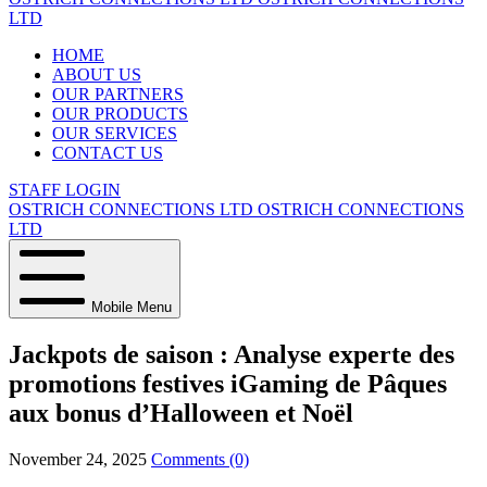
LTD
HOME
ABOUT US
OUR PARTNERS
OUR PRODUCTS
OUR SERVICES
CONTACT US
STAFF LOGIN
OSTRICH CONNECTIONS LTD
OSTRICH CONNECTIONS
LTD
Mobile Menu
Jackpots de saison : Analyse experte des
promotions festives iGaming de Pâques
aux bonus d’Halloween et Noël
November 24, 2025
Comments (0)