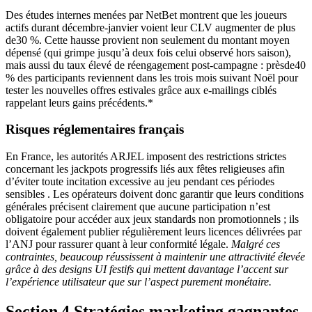
Des études internes menées par NetBet montrent que les joueurs
actifs durant décembre‑janvier voient leur CLV augmenter de plus
de30 %. Cette hausse provient non seulement du montant moyen
dépensé (qui grimpe jusqu’à deux fois celui observé hors saison),
mais aussi du taux élevé de réengagement post‑campagne : prèsde40
% des participants reviennent dans les trois mois suivant Noël pour
tester les nouvelles offres estivales grâce aux e‑mailings ciblés
rappelant leurs gains précédents.*
Risques réglementaires français
En France, les autorités ARJEL imposent des restrictions strictes
concernant les jackpots progressifs liés aux fêtes religieuses afin
d’éviter toute incitation excessive au jeu pendant ces périodes
sensibles . Les opérateurs doivent donc garantir que leurs conditions
générales précisent clairement que aucune participation n’est
obligatoire pour accéder aux jeux standards non promotionnels ; ils
doivent également publier régulièrement leurs licences délivrées par
l’ANJ pour rassurer quant à leur conformité légale.
Malgré ces
contraintes, beaucoup réussissent à maintenir une attractivité élevée
grâce à des designs UI festifs qui mettent davantage l’accent sur
l’expérience utilisateur que sur l’aspect purement monétaire.
Section 4 Stratégies marketing gagnantes