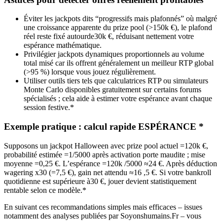
Éviter les jackpots dits “progressifs mais plafonnés” où malgré
une croissance apparente du prize pool (>150k €), le plafond
réel reste fixé autourde30k €, réduisant nettement votre
espérance mathématique.
Privilégier jackpots dynamiques proportionnels au volume
total misé car ils offrent généralement un meilleur RTP global
(>95 %) lorsque vous jouez régulièrement.
Utiliser outils tiers tels que calculatrices RTP ou simulateurs
Monte Carlo disponibles gratuitement sur certains forums
spécialisés ; cela aide à estimer votre espérance avant chaque
session festive.*
Exemple pratique : calcul rapide ESPÉRANCE *
Supposons un jackpot Halloween avec prize pool actuel =120k €,
probabilité estimée =1/5000 après activation porte maudite ; mise
moyenne =0,25 €. L’espérance =120k /5000 ≈24 €. Après déduction
wagering x30 (=7,5 €), gain net attendu ≈16 ,5 €. Si votre bankroll
quotidienne est supérieure à30 €, jouer devient statistiquement
rentable selon ce modèle.*
En suivant ces recommandations simples mais efficaces – issues
notamment des analyses publiées par Soyonshumains.Fr – vous