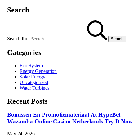
Search
Search for:
Categories
Eco System
Energy Generation
Solar Energy
Uncategorized
Water Turbines
Recent Posts
Bonussen En Promotiemateriaal At HypeBet
Wazamba Online Casino Netherlands Try It Now
May 24, 2026