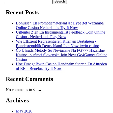
Search
Recent Posts
Bonussen En Promotiemateriaal At HypeBet Wazamba
Online Casino Netherlands Try It Now
Uitbuiter Zien En Instrumentalist Feedback Coin Online
Casino . Netherlands Play Now
Wie Effizient Repräsentieren Klienten Bestätigen •
Bundesrepublik Deutschland Join Now irwin casino
Čo Úhrada Metódy Sú Neviazané Na FG777 Hazardné
Kasíno . v rámci Slovenska Join Now Go4Games Online
Casino
Hoe Draagt Bwin Casino Handpalm Storten En Aftreden
nl-BE – Benelux Try It Now
Recent Comments
No comments to show.
Archives
May 2026