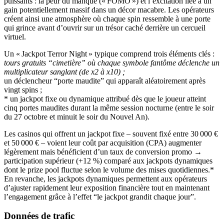
puissants : la peur du manque (« FOMO ») et l’excitation liée à un
gain potentiellement massif dans un décor macabre. Les opérateurs
créent ainsi une atmosphère où chaque spin ressemble à une porte
qui grince avant d’ouvrir sur un trésor caché derrière un cercueil
virtuel.
Un « Jackpot Terror Night » typique comprend trois éléments clés :
tours gratuits “cimetière” où chaque symbole fantôme déclenche un
multiplicateur sanglant (de x2 à x10) ;
un déclencheur “porte maudite” qui apparaît aléatoirement après
vingt spins ;
* un jackpot fixe ou dynamique attribué dès que le joueur atteint
cinq portes maudites durant la même session nocturne (entre le soir
du 27 octobre et minuit le soir du Nouvel An).
Les casinos qui offrent un jackpot fixe – souvent fixé entre 30 000 €
et 50 000 € – voient leur coût par acquisition (CPA) augmenter
légèrement mais bénéficient d’un taux de conversion promo →
participation supérieur (+12 %) comparé aux jackpots dynamiques
dont le prize pool fluctue selon le volume des mises quotidiennes.*
En revanche, les jackpots dynamiques permettent aux opérateurs
d’ajuster rapidement leur exposition financière tout en maintenant
l’engagement grâce à l’effet “le jackpot grandit chaque jour”.
Données de trafic