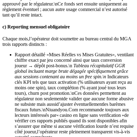
approuvé par le régulateur.\nCe fonds sert ensuite uniquement au
règlement éventuel ; aucun autre usage commercial n’est autorisé
tant qu’il reste intact.
c) Reporting mensuel obligatoire
Chaque mois,l’opérateur doit soumettre au bureau central du MGA
trois rapports distincts :
Rapport détaillé «Mises Réelles vs Mises Gratuites», ventilant
chiffre exact par jeu concerné ainsi que taux conversion
joueur → dépôt post‑bonus.\n
Tableau récapitulatif GGR
global incluant marge brute dégagée spécifiquement grâce
aux sessions contenant au moins un free spin.\n
Indicateurs
clés KPI tels que taux activation (% utilisateurs ayant reçu au
moins one spin), taux complétion (% ayant joué tous leurs
tours), churn post promotion.\nCes données permettent au
régulateur non seulementde valider que aucune forme abusive
ne subsiste mais aussid’ajuster éventuellementles barèmes
fiscaux futurs.\nNiuandyou.Com recommande toujours aux
lecteurs intéressés par« casino en ligne sans verification »de
vérifier ces rapports publiés quand ils sont disponibles afin
s’assurer que même si aucune vérification lourde n’est requise
côté joueur,l’opérateur reste pleinement transparent vis-à-vis