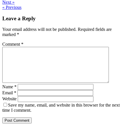
Post
Next »
Pourquoi
« Previous
le
navigation
Free
Leave a Reply
Spins
du
MGA
Your email address will not be published.
Required fields are
Séduit
marked
*
les
Comment
*
Opérateurs
et
les
Joueurs
Name
*
Email
*
Website
Save my name, email, and website in this browser for the next
time I comment.