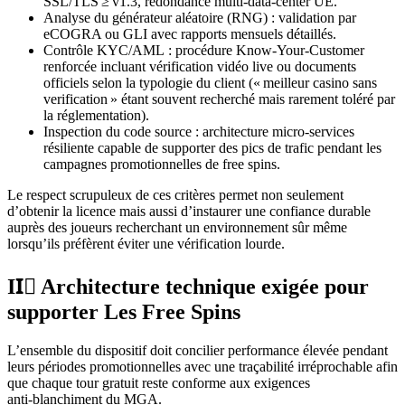
SSL/TLS ≥ v1.3, redondance multi‑data‑center UE.
Analyse du générateur aléatoire (RNG) : validation par
eCOGRA ou GLI avec rapports mensuels détaillés.
Contrôle KYC/AML : procédure Know‑Your‑Customer
renforcée incluant vérification vidéo live ou documents
officiels selon la typologie du client (« meilleur casino sans
verification » étant souvent recherché mais rarement toléré par
la réglementation).
Inspection du code source : architecture micro‑services
résiliente capable de supporter des pics de trafic pendant les
campagnes promotionnelles de free spins.
Le respect scrupuleux de ces critères permet non seulement
d’obtenir la licence mais aussi d’instaurer une confiance durable
auprès des joueurs recherchant un environnement sûr même
lorsqu’ils préfèrent éviter une vérification lourde.
II️⃣ Architecture technique exigée pour
supporter Les Free Spins
L’ensemble du dispositif doit concilier performance élevée pendant
leurs périodes promotionnelles avec une traçabilité irréprochable afin
que chaque tour gratuit reste conforme aux exigences
anti‑blanchiment du MGA.