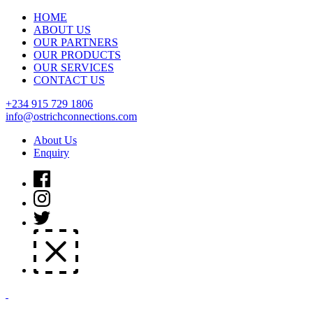
Skip
HOME
to
ABOUT US
content
OUR PARTNERS
OUR PRODUCTS
OUR SERVICES
CONTACT US
+234 915 729 1806
info@ostrichconnections.com
About Us
Enquiry
Facebook
Instagram
Twitter
WhatsApp
OSTRICH
OSTRICH
CONNECTIONS
CONNECTIONS