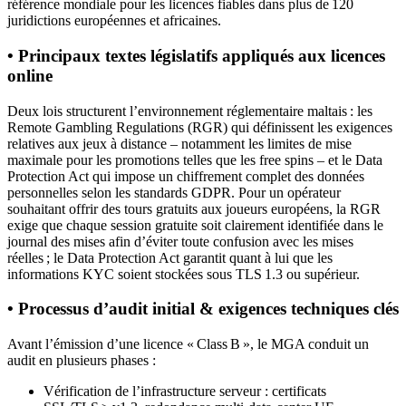
référence mondiale pour les licences fiables dans plus de 120
juridictions européennes et africaines.
• Principaux textes législatifs appliqués aux licences
online
Deux lois structurent l’environnement réglementaire maltais : les
Remote Gambling Regulations (RGR) qui définissent les exigences
relatives aux jeux à distance – notamment les limites de mise
maximale pour les promotions telles que les free spins – et le Data
Protection Act qui impose un chiffrement complet des données
personnelles selon les standards GDPR. Pour un opérateur
souhaitant offrir des tours gratuits aux joueurs européens, la RGR
exige que chaque session gratuite soit clairement identifiée dans le
journal des mises afin d’éviter toute confusion avec les mises
réelles ; le Data Protection Act garantit quant à lui que les
informations KYC soient stockées sous TLS 1.3 ou supérieur.
• Processus d’audit initial & exigences techniques clés
Avant l’émission d’une licence « Class B », le MGA conduit un
audit en plusieurs phases :
Vérification de l’infrastructure serveur : certificats