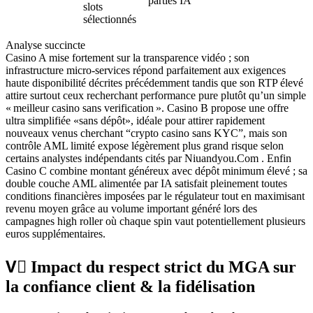
parties IA
slots
sélectionnés
Analyse succincte
Casino A mise fortement sur la transparence vidéo ; son
infrastructure micro‑services répond parfaitement aux exigences
haute disponibilité décrites précédemment tandis que son RTP élevé
attire surtout ceux recherchant performance pure plutôt qu’un simple
« meilleur casino sans verification ». Casino B propose une offre
ultra simplifiée «sans dépôt», idéale pour attirer rapidement
nouveaux venus cherchant “crypto casino sans KYC”, mais son
contrôle AML limité expose légèrement plus grand risque selon
certains analystes indépendants cités par Niuandyou.Com . Enfin
Casino C combine montant généreux avec dépôt minimum élevé ; sa
double couche AML alimentée par IA satisfait pleinement toutes
conditions financières imposées par le régulateur tout en maximisant
revenu moyen grâce au volume important généré lors des
campagnes high roller où chaque spin vaut potentiellement plusieurs
euros supplémentaires.
V️⃣ Impact du respect strict du MGA sur
la confiance client & la fidélisation