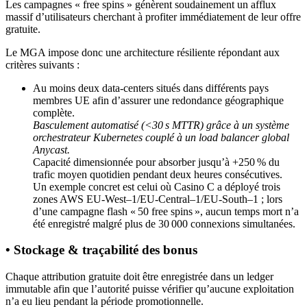
Les campagnes « free spins » génèrent soudainement un afflux
massif d’utilisateurs cherchant à profiter immédiatement de leur offre
gratuite.
Le MGA impose donc une architecture résiliente répondant aux
critères suivants :
Au moins deux data‑centers situés dans différents pays
membres UE afin d’assurer une redondance géographique
complète.
Basculement automatisé (<30 s MTTR) grâce à un système
orchestrateur Kubernetes couplé à un load balancer global
Anycast.
Capacité dimensionnée pour absorber jusqu’à +250 % du
trafic moyen quotidien pendant deux heures consécutives.
Un exemple concret est celui où Casino C a déployé trois
zones AWS EU‑West–1/EU‑Central–1/EU‑South–1 ; lors
d’une campagne flash « 50 free spins », aucun temps mort n’a
été enregistré malgré plus de 30 000 connexions simultanées.
• Stockage & traçabilité des bonus
Chaque attribution gratuite doit être enregistrée dans un ledger
immutable afin que l’autorité puisse vérifier qu’aucune exploitation
n’a eu lieu pendant la période promotionnelle.