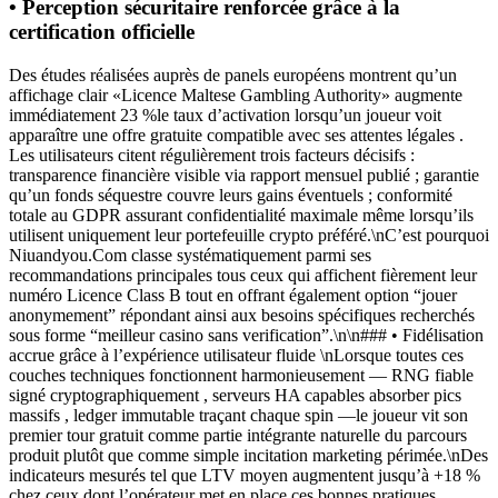
• Perception sécuritaire renforcée grâce à la
certification officielle
Des études réalisées auprès de panels européens montrent qu’un
affichage clair «Licence Maltese Gambling Authority» augmente
immédiatement 23 %le taux d’activation lorsqu’un joueur voit
apparaître une offre gratuite compatible avec ses attentes légales .
Les utilisateurs citent régulièrement trois facteurs décisifs :
transparence financière visible via rapport mensuel publié ; garantie
qu’un fonds séquestre couvre leurs gains éventuels ; conformité
totale au GDPR assurant confidentialité maximale même lorsqu’ils
utilisent uniquement leur portefeuille crypto préféré.\nC’est pourquoi
Niuandyou.Com classe systématiquement parmi ses
recommandations principales tous ceux qui affichent fièrement leur
numéro Licence Class B tout en offrant également option “jouer
anonymement” répondant ainsi aux besoins spécifiques recherchés
sous forme “meilleur casino sans verification”.\n\n### • Fidélisation
accrue grâce à l’expérience utilisateur fluide \nLorsque toutes ces
couches techniques fonctionnent harmonieusement — RNG fiable
signé cryptographiquement , serveurs HA capables absorber pics
massifs , ledger immutable traçant chaque spin —le joueur vit son
premier tour gratuit comme partie intégrante naturelle du parcours
produit plutôt que comme simple incitation marketing périmée.\nDes
indicateurs mesurés tel que LTV moyen augmentent jusqu’à +18 %
chez ceux dont l’opérateur met en place ces bonnes pratiques