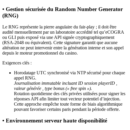
• Gestion sécurisée du Random Number Generator
(RNG)
Le RNG représente la pierre angulaire du fair‑play ; il doit être
audité mensuellement par un laboratoire accrédité tel qu’eCOGRA
ou GLI puis exposé via une API signée cryptographiquement
(RSA‑2048 ou équivalent). Cette signature garantit que aucune
altération ne peut intervenir entre la génération interne et son appel
depuis le moteur promotionnel du casino.
Exigences clés :
Horodatage UTC synchronisé via NTP sécurisé pour chaque
appel RNG.
Journalisation immutable incluant ID session playerID ,
valeur générée , type bonus (« free spin »).
Rotation quotidienne des clés privées utilisées pour signer les
réponses API afin limiter tout vecteur potentiel d’injection.
Cette approche empêche toute forme de biais algorithmique
pouvant favoriser certains paris pendant la période offerte.
• Environnement serveur haute disponibilité