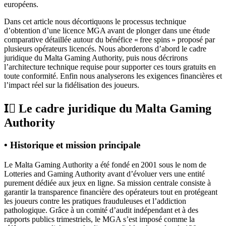
européens.
Dans cet article nous décortiquons le processus technique
d’obtention d’une licence MGA avant de plonger dans une étude
comparative détaillée autour du bénéfice « free spins » proposé par
plusieurs opérateurs licencés. Nous aborderons d’abord le cadre
juridique du Malta Gaming Authority, puis nous décrirons
l’architecture technique requise pour supporter ces tours gratuits en
toute conformité. Enfin nous analyserons les exigences financières et
l’impact réel sur la fidélisation des joueurs.
I️⃣ Le cadre juridique du Malta Gaming
Authority
• Historique et mission principale
Le Malta Gaming Authority a été fondé en 2001 sous le nom de
Lotteries and Gaming Authority avant d’évoluer vers une entité
purement dédiée aux jeux en ligne. Sa mission centrale consiste à
garantir la transparence financière des opérateurs tout en protégeant
les joueurs contre les pratiques frauduleuses et l’addiction
pathologique. Grâce à un comité d’audit indépendant et à des
rapports publics trimestriels, le MGA s’est imposé comme la