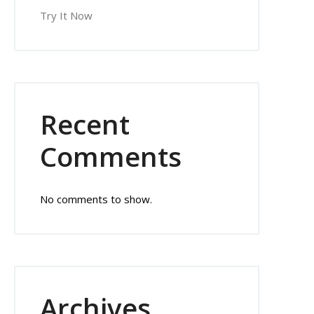
Try It Now
Recent
Comments
No comments to show.
Archives