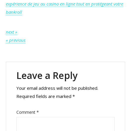
machines
expérience de jeu au casino en ligne tout en protégeant votre
à
bankroll
sous
Post
next »
« previous
navigation
Leave a Reply
Your email address will not be published.
Required fields are marked
*
Comment
*