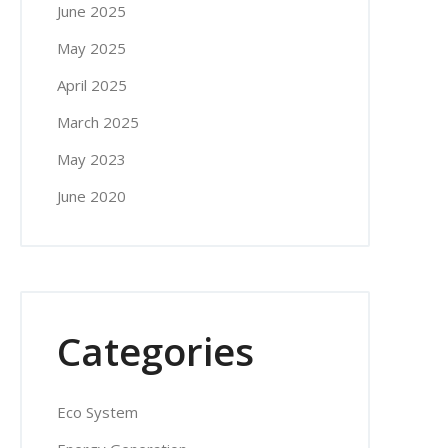
June 2025
May 2025
April 2025
March 2025
May 2023
June 2020
Categories
Eco System