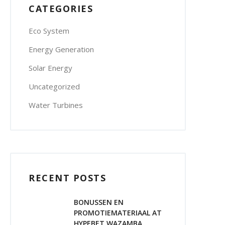
CATEGORIES
Eco System
Energy Generation
Solar Energy
Uncategorized
Water Turbines
RECENT POSTS
BONUSSEN EN
PROMOTIEMATERIAAL AT
HYPEBET WAZAMBA