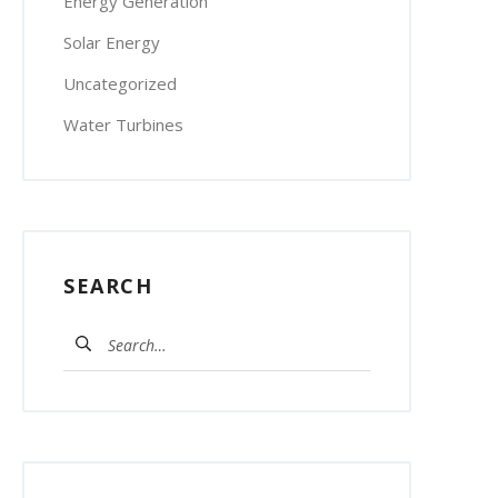
Energy Generation
Solar Energy
Uncategorized
Water Turbines
SEARCH
Search
for: