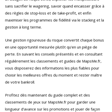
sans sacrifier le wagering, savoir quand encaisser grâce à
des règles de stop‑loss et de take‑profit, et enfin
maximiser les programmes de fidélité via le stacking et la
gestion à long terme.
Une gestion rigoureuse du risque convertit chaque bonus
en une opportunité mesurée plutôt qu’en un piège de
perte. En suivant les conseils présentés et en consultant
régulièrement les classements et guides de MapsMe.fr,
vous disposerez des informations les plus fiables pour
choisir les meilleures offres du moment et rester maître
de votre bankroll.
Profitez dès maintenant du guide complet et des
classements de jeux sur MapsMe.fr pour garder une
longueur d’avance sur les promotions et jouer de façon