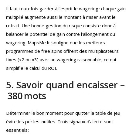
Il faut toutefois garder à l’esprit le wagering : chaque gain
multiplié augmente aussi le montant à miser avant le
retrait. Une bonne gestion du risque consiste donc à
balancer le potentiel de gain contre l’allongement du
wagering. MapsMe.fr souligne que les meilleurs
programmes de free spins offrent des multiplicateurs
fixes (x2 ou x3) avec un wagering raisonnable, ce qui
simplifie le calcul du ROI.
5. Savoir quand encaisser –
380 mots
Déterminer le bon moment pour quitter la table de jeu
évite les pertes inutiles. Trois signaux d’alerte sont
essentiels :