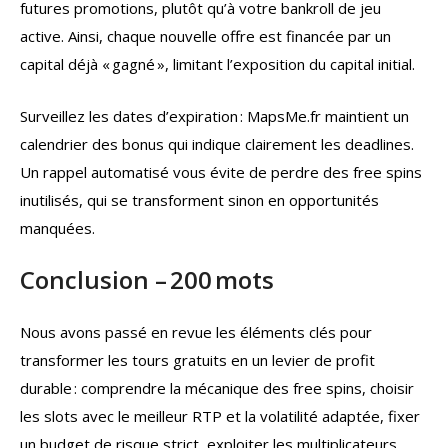
futures promotions, plutôt qu’à votre bankroll de jeu
active. Ainsi, chaque nouvelle offre est financée par un
capital déjà « gagné », limitant l’exposition du capital initial.
Surveillez les dates d’expiration : MapsMe.fr maintient un
calendrier des bonus qui indique clairement les deadlines.
Un rappel automatisé vous évite de perdre des free spins
inutilisés, qui se transforment sinon en opportunités
manquées.
Conclusion – 200 mots
Nous avons passé en revue les éléments clés pour
transformer les tours gratuits en un levier de profit
durable : comprendre la mécanique des free spins, choisir
les slots avec le meilleur RTP et la volatilité adaptée, fixer
un budget de risque strict, exploiter les multiplicateurs