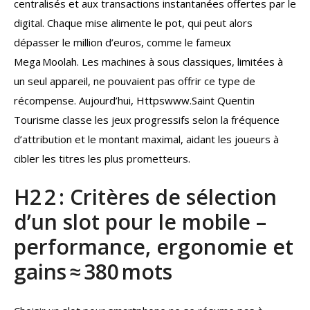
centralisés et aux transactions instantanées offertes par le
digital. Chaque mise alimente le pot, qui peut alors
dépasser le million d’euros, comme le fameux
Mega Moolah. Les machines à sous classiques, limitées à
un seul appareil, ne pouvaient pas offrir ce type de
récompense. Aujourd’hui, Httpswww.Saint Quentin
Tourisme classe les jeux progressifs selon la fréquence
d’attribution et le montant maximal, aidant les joueurs à
cibler les titres les plus prometteurs.
H2 2 : Critères de sélection
d’un slot pour le mobile –
performance, ergonomie et
gains ≈ 380 mots