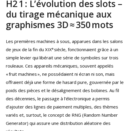
H2 1 : L’évolution des slots –
du tirage mécanique aux
graphismes 3D ≈ 350 mots
Les premières machines à sous, apparues dans les salons
de jeux de la fin du XIXᵉ siècle, fonctionnaient grâce à un
simple levier qui libérait une série de symboles sur trois
rouleaux. Ces appareils mécaniques, souvent appelés
« fruit machines », ne possédaient ni écran ni son, mais
offraient déjà une forme de hasard pure, gouvernée par le
poids des pièces et le désalignement des bobines. Au fil
des décennies, le passage à l’électronique a permis
d’ajouter des lignes de paiement multiples, des thèmes
variés et, surtout, le concept de RNG (Random Number
Generator) qui assure une distribution aléatoire des