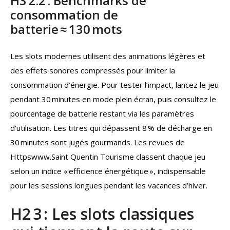
H3 2.2 : Benchmarks de
consommation de
batterie ≈ 130 mots
Les slots modernes utilisent des animations légères et
des effets sonores compressés pour limiter la
consommation d’énergie. Pour tester l’impact, lancez le jeu
pendant 30 minutes en mode plein écran, puis consultez le
pourcentage de batterie restant via les paramètres
d’utilisation. Les titres qui dépassent 8 % de décharge en
30 minutes sont jugés gourmands. Les revues de
Httpswww.Saint Quentin Tourisme classent chaque jeu
selon un indice « efficience énergétique », indispensable
pour les sessions longues pendant les vacances d’hiver.
H2 3 : Les slots classiques