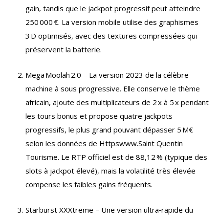
gain, tandis que le jackpot progressif peut atteindre
250 000 €. La version mobile utilise des graphismes
3 D optimisés, avec des textures compressées qui
préservent la batterie.
Mega Moolah 2.0 – La version 2023 de la célèbre
machine à sous progressive. Elle conserve le thème
africain, ajoute des multiplicateurs de 2 x à 5 x pendant
les tours bonus et propose quatre jackpots
progressifs, le plus grand pouvant dépasser 5 M€
selon les données de Httpswww.Saint Quentin
Tourisme. Le RTP officiel est de 88,12 % (typique des
slots à jackpot élevé), mais la volatilité très élevée
compense les faibles gains fréquents.
Starburst XXXtreme – Une version ultra‑rapide du