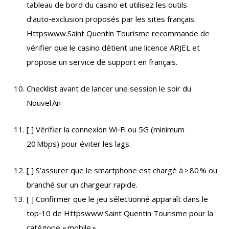
tableau de bord du casino et utilisez les outils
d’auto‑exclusion proposés par les sites français.
Httpswww.Saint Quentin Tourisme recommande de
vérifier que le casino détient une licence ARJEL et
propose un service de support en français.
Checklist avant de lancer une session le soir du
Nouvel An
[ ] Vérifier la connexion Wi‑Fi ou 5G (minimum
20 Mbps) pour éviter les lags.
[ ] S’assurer que le smartphone est chargé à ≥ 80 % ou
branché sur un chargeur rapide.
[ ] Confirmer que le jeu sélectionné apparaît dans le
top‑10 de Httpswww.Saint Quentin Tourisme pour la
catégorie « mobile ».