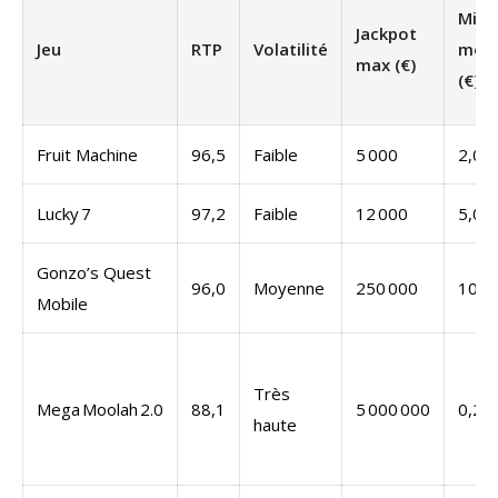
Mise
Jackpot
Jeu
RTP
Volatilité
moy
max (€)
(€)
Fruit Machine
96,5
Faible
5 000
2,00
Lucky 7
97,2
Faible
12 000
5,00
Gonzo’s Quest
96,0
Moyenne
250 000
10,0
Mobile
Très
Mega Moolah 2.0
88,1
5 000 000
0,20
haute