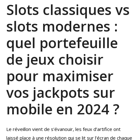
Slots classiques vs
slots modernes :
quel portefeuille
de jeux choisir
pour maximiser
vos jackpots sur
mobile en 2024 ?
Le réveillon vient de s’évanouir, les feux d’artifice ont
laissé place à une résolution qui se lit sur l’écran de chaque