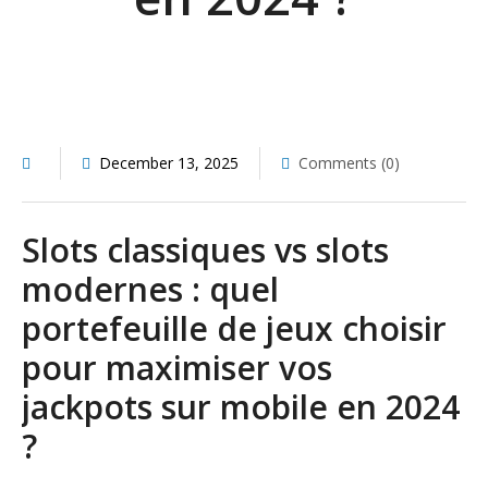
December 13, 2025
Comments (0)
Slots classiques vs slots
modernes : quel
portefeuille de jeux choisir
pour maximiser vos
jackpots sur mobile en 2024
?