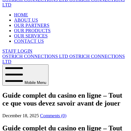
LTD
HOME
ABOUT US
OUR PARTNERS
OUR PRODUCTS
OUR SERVICES
CONTACT US
STAFF LOGIN
OSTRICH CONNECTIONS LTD
OSTRICH CONNECTIONS
LTD
Mobile Menu
Guide complet du casino en ligne – Tout
ce que vous devez savoir avant de jouer
December 18, 2025
Comments (0)
Guide complet du casino en ligne – Tout