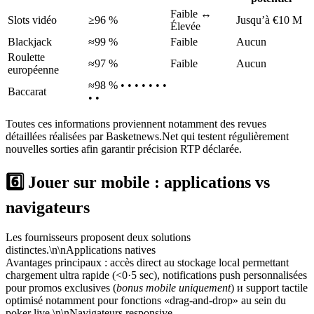
Faible ↔︎
Slots vidéo
≥96 %
Jusqu’à €10 M
Élevée
Blackjack
≈99 %
Faible
Aucun
Roulette
≈97 %
Faible
Aucun
européenne
≈98 % • • • • • • •
Baccarat
• •
Toutes ces informations proviennent notamment des revues
détaillées réalisées par Basketnews.Net qui testent régulièrement
nouvelles sorties afin garantir précision RTP déclarée.
6️⃣ Jouer sur mobile : applications vs
navigateurs
Les fournisseurs proposent deux solutions
distinctes.\n\nApplications natives
Avantages principaux : accès direct au stockage local permettant
chargement ultra rapide (<0·5 sec), notifications push personnalisées
pour promos exclusives (
bonus mobile uniquement
) и support tactile
optimisé notamment pour fonctions «drag‑and‑drop» au sein du
poker live.\n\nNavigateurs responsive