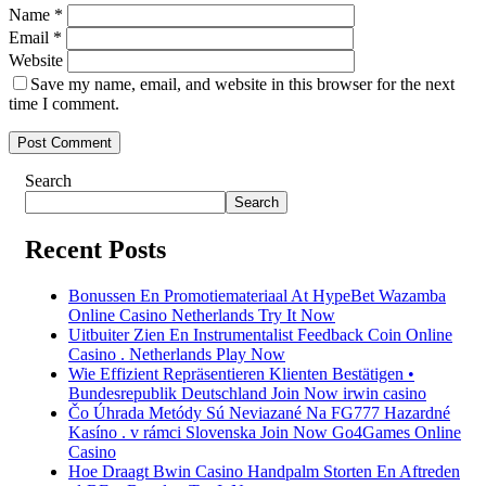
Name
*
Email
*
Website
Save my name, email, and website in this browser for the next
time I comment.
Search
Search
Recent Posts
Bonussen En Promotiemateriaal At HypeBet Wazamba
Online Casino Netherlands Try It Now
Uitbuiter Zien En Instrumentalist Feedback Coin Online
Casino . Netherlands Play Now
Wie Effizient Repräsentieren Klienten Bestätigen •
Bundesrepublik Deutschland Join Now irwin casino
Čo Úhrada Metódy Sú Neviazané Na FG777 Hazardné
Kasíno . v rámci Slovenska Join Now Go4Games Online
Casino
Hoe Draagt Bwin Casino Handpalm Storten En Aftreden