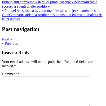
Principianti attraverso sistemi di punti, cashback personalizzati e
accesso a eventi di alto profilo »
« Nouvel An sans excès : comment les sites de jeux partenaires de
GamCare vous aident à profiter des bonus tout en restant maîtres de
leurs risques
Post navigation
Next »
« Previous
Leave a Reply
Your email address will not be published.
Required fields are
marked
*
Comment
*