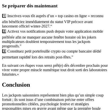
Se préparer dès maintenant
1️⃣ Inscrivez‑vous tôt auprès d’un « top casino en ligne » reconnu
afin bénéficiez immédiatement du statut VIP précoce avant
lancement officiel winter‑2027.“
2️⃣ Activez vos notifications push depuis votre application mobile
préférée afin ne manquer aucune fenêtre horaire où les jokers
multiplicateurs doublent temporairement tous les jackpots
progressifs.”
3️⃣ Constituez petit portefeuille crypto ou compte bancaire dédié
permettant rapidité lors des retraits post‑fêtes.”
En suivant ces étapes vous serez prêt(e) dès décembre prochain pour
vivre votre propre miracle numérique tout droit sorti des laboratoires
futuristes.»
Conclusion
Les jackpots saisonniers représentent bien plus qu’un simple coup
fortuit ; ils sont issus d’une combinaison précise entre offres
promotionnelles ciblées, psychologie festive et stratégies
responsables mises en œuvre avant même que la première boule