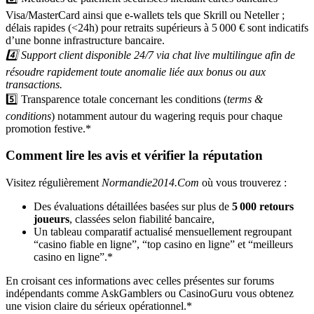
Visa/MasterCard ainsi que e‑wallets tels que Skrill ou Neteller ;
délais rapides (<24h) pour retraits supérieurs à 5 000 € sont indicatifs
d’une bonne infrastructure bancaire.
4️⃣ Support client disponible 24/7 via chat live multilingue afin de
résoudre rapidement toute anomalie liée aux bonus ou aux
transactions.
5️⃣ Transparence totale concernant les conditions (
terms &
conditions
) notamment autour du wagering requis pour chaque
promotion festive.*
Comment lire les avis et vérifier la réputation
Visitez régulièrement
Normandie2014.Com
où vous trouverez :
Des évaluations détaillées basées sur plus de
5 000 retours
joueurs
, classées selon fiabilité bancaire,
Un tableau comparatif actualisé mensuellement regroupant
“casino fiable en ligne”, “top casino en ligne” et “meilleurs
casino en ligne”.*
En croisant ces informations avec celles présentes sur forums
indépendants comme AskGamblers ou CasinoGuru vous obtenez
une vision claire du sérieux opérationnel.*