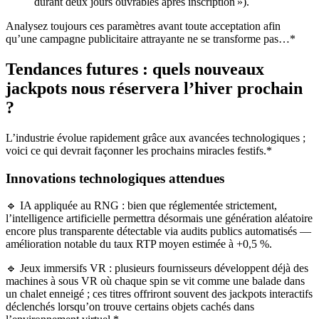
durant deux jours ouvrables après inscription »).
Analysez toujours ces paramètres avant toute acceptation afin
qu’une campagne publicitaire attrayante ne se transforme pas…*
Tendances futures : quels nouveaux
jackpots nous réservera l’hiver prochain
?
L’industrie évolue rapidement grâce aux avancées technologiques ;
voici ce qui devrait façonner les prochains miracles festifs.*
Innovations technologiques attendues
🔹 IA appliquée au RNG : bien que réglementée strictement,
l’intelligence artificielle permettra désormais une génération aléatoire
encore plus transparente détectable via audits publics automatisés —
amélioration notable du taux RTP moyen estimée à +0,5 %.
🔹 Jeux immersifs VR : plusieurs fournisseurs développent déjà des
machines à sous VR où chaque spin se vit comme une balade dans
un chalet enneigé ; ces titres offriront souvent des jackpots interactifs
déclenchés lorsqu’on trouve certains objets cachés dans