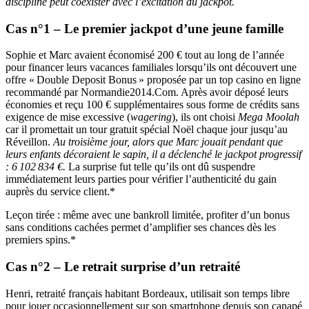
discipline peut coexister avec l’excitation du jackpot.
Cas n°1 – Le premier jackpot d’une jeune famille
Sophie et Marc avaient économisé 200 € tout au long de l’année
pour financer leurs vacances familiales lorsqu’ils ont découvert une
offre « Double Deposit Bonus » proposée par un top casino en ligne
recommandé par Normandie2014.Com. Après avoir déposé leurs
économies et reçu 100 € supplémentaires sous forme de crédits sans
exigence de mise excessive (
wagering
), ils ont choisi
Mega Moolah
car il promettait un tour gratuit spécial Noël chaque jour jusqu’au
Réveillon.
Au troisième jour, alors que Marc jouait pendant que
leurs enfants décoraient le sapin, il a déclenché le jackpot progressif
: 6 102 834 €.
La surprise fut telle qu’ils ont dû suspendre
immédiatement leurs parties pour vérifier l’authenticité du gain
auprès du service client.*
Leçon tirée : même avec une bankroll limitée, profiter d’un bonus
sans conditions cachées permet d’amplifier ses chances dès les
premiers spins.*
Cas n°2 – Le retrait surprise d’un retraité
Henri, retraité français habitant Bordeaux, utilisait son temps libre
pour jouer occasionnellement sur son smartphone depuis son canapé