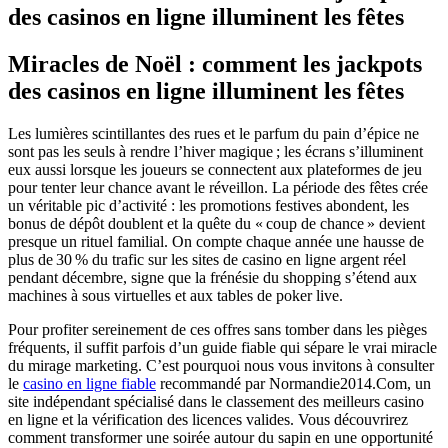
des casinos en ligne illuminent les fêtes
Miracles de Noël : comment les jackpots
des casinos en ligne illuminent les fêtes
Les lumières scintillantes des rues et le parfum du pain d’épice ne
sont pas les seuls à rendre l’hiver magique ; les écrans s’illuminent
eux aussi lorsque les joueurs se connectent aux plateformes de jeu
pour tenter leur chance avant le réveillon. La période des fêtes crée
un véritable pic d’activité : les promotions festives abondent, les
bonus de dépôt doublent et la quête du « coup de chance » devient
presque un rituel familial. On compte chaque année une hausse de
plus de 30 % du trafic sur les sites de casino en ligne argent réel
pendant décembre, signe que la frénésie du shopping s’étend aux
machines à sous virtuelles et aux tables de poker live.
Pour profiter sereinement de ces offres sans tomber dans les pièges
fréquents, il suffit parfois d’un guide fiable qui sépare le vrai miracle
du mirage marketing. C’est pourquoi nous vous invitons à consulter
le
casino en ligne fiable
recommandé par Normandie2014.Com, un
site indépendant spécialisé dans le classement des meilleurs casino
en ligne et la vérification des licences valides. Vous découvrirez
comment transformer une soirée autour du sapin en une opportunité