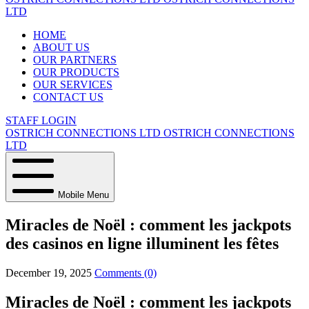
LTD
HOME
ABOUT US
OUR PARTNERS
OUR PRODUCTS
OUR SERVICES
CONTACT US
STAFF LOGIN
OSTRICH CONNECTIONS LTD
OSTRICH CONNECTIONS
LTD
Mobile Menu
Miracles de Noël : comment les jackpots
des casinos en ligne illuminent les fêtes
December 19, 2025
Comments (0)
Miracles de Noël : comment les jackpots