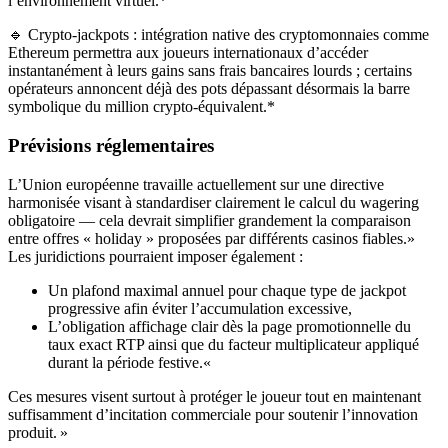
l’environnement virtuel.*
🔹 Crypto‑jackpots : intégration native des cryptomonnaies comme
Ethereum permettra aux joueurs internationaux d’accéder
instantanément à leurs gains sans frais bancaires lourds ; certains
opérateurs annoncent déjà des pots dépassant désormais la barre
symbolique du million crypto‑équivalent.*
Prévisions réglementaires
L’Union européenne travaille actuellement sur une directive
harmonisée visant à standardiser clairement le calcul du wagering
obligatoire — cela devrait simplifier grandement la comparaison
entre offres « holiday » proposées par différents casinos fiables.»
Les juridictions pourraient imposer également :
Un plafond maximal annuel pour chaque type de jackpot
progressive afin éviter l’accumulation excessive,
L’obligation affichage clair dès la page promotionnelle du
taux exact RTP ainsi que du facteur multiplicateur appliqué
durant la période festive.«
Ces mesures visent surtout à protéger le joueur tout en maintenant
suffisamment d’incitation commerciale pour soutenir l’innovation
produit. »