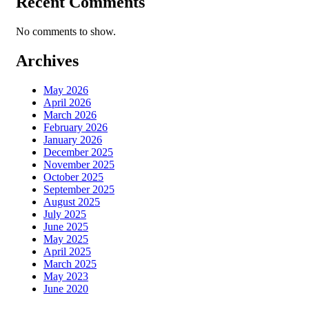
Recent Comments
No comments to show.
Archives
May 2026
April 2026
March 2026
February 2026
January 2026
December 2025
November 2025
October 2025
September 2025
August 2025
July 2025
June 2025
May 2025
April 2025
March 2025
May 2023
June 2020