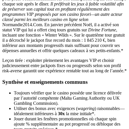
chaque soir après le dîner.
Il préférait les jeux à faible volatilité afin
de préserver son capital tout en profitant régulièrement des
programmes VIP proposés par son casino favori—un autre acteur
classé parmi les meilleurs casino en ligne selon
Normandie2014.Com
.
En janvier précédent Noël, il a activé son
statut VIP qui lui a offert cinq tours gratuits sur
Divine Fortune
,
incluant une fonction « Winter Wilds ». Sur le quatrième tour gratuit
il a décroché le jackpot fixe record du mois : 1 845 210 €, bien
inférieur aux montants progressifs mais suffisant pour couvrir ses
dépenses annuelles et offrir quelques cadeaux à ses petits‑enfants.*
Leçon tirée : exploiter pleinement les avantages VIP et choisir
judicieusement entre jackpots fixes ou progressifs selon son profil
risk‑averse garantit une expérience rentable tout au long de l’année.*
Synthèse et enseignements communs
Toujours vérifier que le casino possède une licence délivrée
par l’autorité compétente (Malta Gaming Authority ou UK
Gambling Commission).
Utiliser des bonus avec exigences (
wagering
) raisonnables —
idéalement inférieures à
30x
la mise initiale*.
Jouer durant les fenêtres promotionnelles où chaque spin
ajoute % supplémentaire au pot progressif ou débloque des