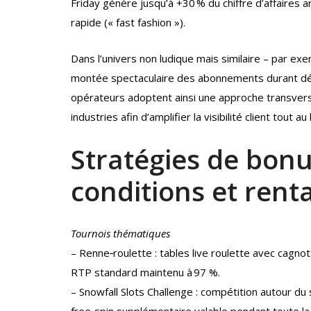
Friday génère jusqu’à +30 % du chiffre d’affaires
rapide (« fast fashion »).
Dans l’univers non ludique mais similaire – par ex
montée spectaculaire des abonnements durant dé
opérateurs adoptent ainsi une approche transversal
industries afin d’amplifier la visibilité client tout a
Stratégies de bonu
conditions et renta
Tournois thématiques
– Renne‑roulette : tables live roulette avec cag
RTP standard maintenu à 97 %.
– Snowfall Slots Challenge : compétition autour du