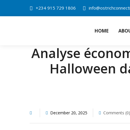
Skip
+234 915 729 1806
info@ostrichconnect
to
content
HOME
ABO
OSTRICH CONN
Analyse économi
Halloween da
December 20, 2025
Comments (0