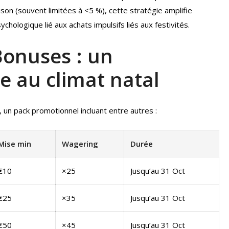
son (souvent limitées à <5 %), cette stratégie amplifie
ychologique lié aux achats impulsifs liés aux festivités.
onuses : un
re au climat natal
, un pack promotionnel incluant entre autres :
Mise min
Wagering
Durée
€10
×25
Jusqu’au 31 Oct
€25
×35
Jusqu’au 31 Oct
€50
×45
Jusqu’au 31 Oct