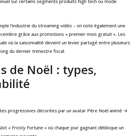
 annuel sur certains segments produits high tech ou mode
emple l’industrie du streaming vidéo – on note également une
cembre grâce aux promotions « premier mois gratuit ». Les
e où la saisonnalité devient un levier partagé entre plusieurs
u long du dernier trimestre fiscal.
s de Noël : types,
bilité
nottes progressives décorées par un avatar Père Noël animé →
 slot « Frosty Fortune » où chaque jour gagnant débloque un