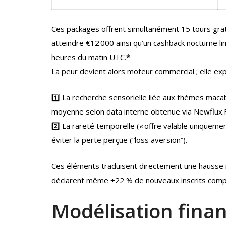
Ces packages offrent simultanément 15 tours grat
atteindre €12 000 ainsi qu’un cashback nocturne li
heures du matin UTC.*
La peur devient alors moteur commercial ; elle ex
1️⃣ La recherche sensorielle liée aux thèmes mac
moyenne selon data interne obtenue via Newflux.F
2️⃣ La rareté temporelle (« offre valable uniquemen
éviter la perte perçue (“loss aversion”).
Ces éléments traduisent directement une hausse n
déclarent même +22 % de nouveaux inscrits comp
Modélisation fina