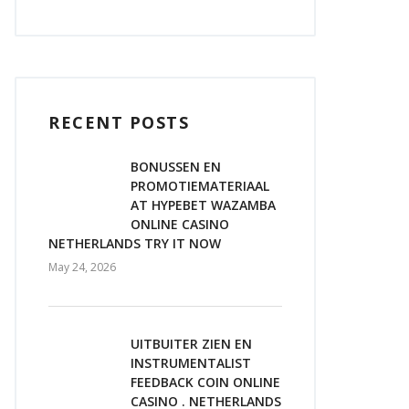
RECENT POSTS
BONUSSEN EN
PROMOTIEMATERIAAL
AT HYPEBET WAZAMBA
ONLINE CASINO
NETHERLANDS TRY IT NOW
May 24, 2026
UITBUITER ZIEN EN
INSTRUMENTALIST
FEEDBACK COIN ONLINE
CASINO . NETHERLANDS