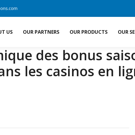
ions.com
UT US
OUR PARTNERS
OUR PRODUCTS
OUR SE
ECTIONS LTD
que des bonus saiso
ns les casinos en l
)