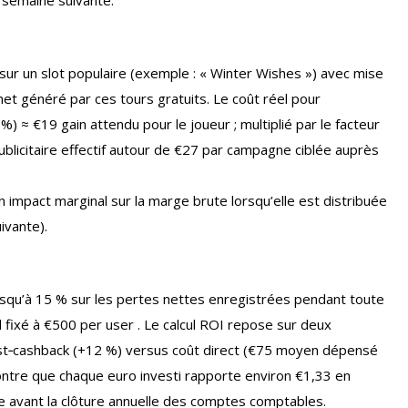
 semaine suivante.
ur un slot populaire (exemple : « Winter Wishes ») avec mise
et généré par ces tours gratuits. Le coût réel pour
%) ≈ €19 gain attendu pour le joueur ; multiplié par le facteur
ublicitaire effectif autour de €27 par campagne ciblée auprès
 impact marginal sur la marge brute lorsqu’elle est distribuée
ivante).
jusqu’à 15 % sur les pertes nettes enregistrées pendant toute
fixé à €500 per user . Le calcul ROI repose sur deux
st‑cashback (+12 %) versus coût direct (€75 moyen dépensé
montre que chaque euro investi rapporte environ €1,33 en
age avant la clôture annuelle des comptes comptables.