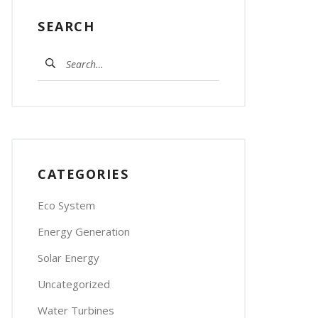
SEARCH
Search
for:
CATEGORIES
Eco System
Energy Generation
Solar Energy
Uncategorized
Water Turbines