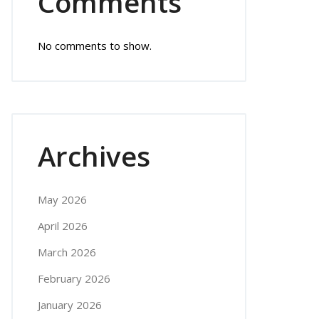
Comments
No comments to show.
Archives
May 2026
April 2026
March 2026
February 2026
January 2026