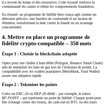
il a investi du temps et des ressources. Cette loyauté renforce la
communauté du casino et réduit les comportements frauduleux.
En résumé, un programme de fidélité bien conçu agit comme un
détecteur précoce, une barrière de conformité et un facteur de
rétention, transformant la lutte contre la fraude en un avantage
concurrentiel.
4. Mettre en place un programme de
fidélité crypto‑compatible – 350 mots
Étape 1 : Choisir la blockchain adaptée
Optez pour une chaîne à haut débit (Polygon, Binance Smart Chain)
afin de minimiser les frais de gaz lors de l’émission de points. La
compatibilité avec les wallets populaires (MetaMask, Trust Wallet)
assure une adoption rapide.
Étape 2 : Tokeniser les points
Créez un ERC‑20 ou BEP‑20 dédié – par exemple, le token
BF‑POINT
– qui représente un point de fidélité. Chaque point peut
être échangé contre des bonus, du cash‑out en BTC ou des tours