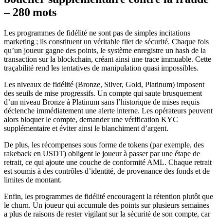
– 280 mots
Les programmes de fidélité ne sont pas de simples incitations
marketing ; ils constituent un véritable filet de sécurité. Chaque fois
qu’un joueur gagne des points, le système enregistre un hash de la
transaction sur la blockchain, créant ainsi une trace immuable. Cette
traçabilité rend les tentatives de manipulation quasi impossibles.
Les niveaux de fidélité (Bronze, Silver, Gold, Platinum) imposent
des seuils de mise progressifs. Un compte qui saute brusquement
d’un niveau Bronze à Platinum sans l’historique de mises requis
déclenche immédiatement une alerte interne. Les opérateurs peuvent
alors bloquer le compte, demander une vérification KYC
supplémentaire et éviter ainsi le blanchiment d’argent.
De plus, les récompenses sous forme de tokens (par exemple, des
rakeback en USDT) obligent le joueur à passer par une étape de
retrait, ce qui ajoute une couche de conformité AML. Chaque retrait
est soumis à des contrôles d’identité, de provenance des fonds et de
limites de montant.
Enfin, les programmes de fidélité encouragent la rétention plutôt que
le churn. Un joueur qui accumule des points sur plusieurs semaines
a plus de raisons de rester vigilant sur la sécurité de son compte, car