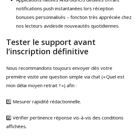
notifications push instantanées lors réception
bonuses personnalisés – fonction très appréciée chez
nos lecteurs avidesde nouveautés quotidiennes.​
Tester le support avant
l’inscription définitive
Nous recommandons toujours envoyer dès votre
première visite une question simple via chat (« Quel est
mon délai moyen retrait ? ») afin :
1️⃣ Mesurer rapidité rédactionnelle.
2️⃣ Vérifier pertinence réponse vis-à-vis des conditions
affichées.