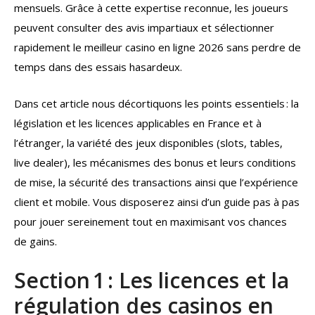
mensuels. Grâce à cette expertise reconnue, les joueurs
peuvent consulter des avis impartiaux et sélectionner
rapidement le meilleur casino en ligne 2026 sans perdre de
temps dans des essais hasardeux.
Dans cet article nous décortiquons les points essentiels : la
législation et les licences applicables en France et à
l’étranger, la variété des jeux disponibles (slots, tables,
live dealer), les mécanismes des bonus et leurs conditions
de mise, la sécurité des transactions ainsi que l’expérience
client et mobile. Vous disposerez ainsi d’un guide pas à pas
pour jouer sereinement tout en maximisant vos chances
de gains.
Section 1 : Les licences et la
régulation des casinos en