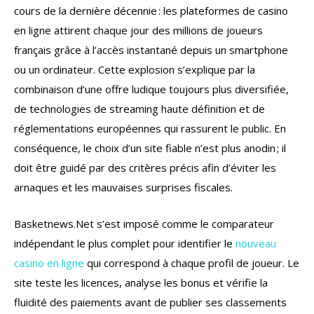
cours de la dernière décennie : les plateformes de casino
en ligne attirent chaque jour des millions de joueurs
français grâce à l’accès instantané depuis un smartphone
ou un ordinateur. Cette explosion s’explique par la
combinaison d’une offre ludique toujours plus diversifiée,
de technologies de streaming haute définition et de
réglementations européennes qui rassurent le public. En
conséquence, le choix d’un site fiable n’est plus anodin ; il
doit être guidé par des critères précis afin d’éviter les
arnaques et les mauvaises surprises fiscales.
Basketnews.Net s’est imposé comme le comparateur
indépendant le plus complet pour identifier le
nouveau
casino en ligne
qui correspond à chaque profil de joueur. Le
site teste les licences, analyse les bonus et vérifie la
fluidité des paiements avant de publier ses classements