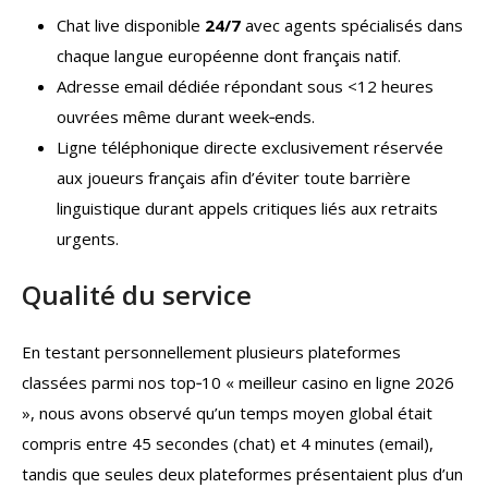
Chat live disponible
24/7
avec agents spécialisés dans
chaque langue européenne dont français natif.
Adresse email dédiée répondant sous <​12 heures
ouvrées même durant week‑ends.
Ligne téléphonique directe exclusivement réservée
aux joueurs français afin d’éviter toute barrière
linguistique durant appels critiques liés aux retraits
urgents.
Qualité du service
En testant personnellement plusieurs plateformes
classées parmi nos top‑10 « meilleur casino en ligne 2026
», nous avons observé qu’un temps moyen global était
compris entre 45 secondes (chat) et 4 minutes (email),
tandis que seules deux plateformes présentaient plus d’un