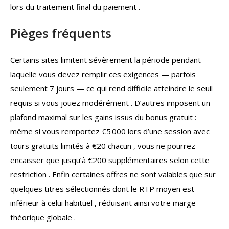
lors du traitement final du paiement .
Pièges fréquents
Certains sites limitent sévèrement la période pendant
laquelle vous devez remplir ces exigences — parfois
seulement 7 jours — ce qui rend difficile atteindre le seuil
requis si vous jouez modérément . D’autres imposent un
plafond maximal sur les gains issus du bonus gratuit :
même si vous remportez €5 000 lors d’une session avec
tours gratuits limités à €20 chacun , vous ne pourrez
encaisser que jusqu’à €200 supplémentaires selon cette
restriction . Enfin certaines offres ne sont valables que sur
quelques titres sélectionnés dont le RTP moyen est
inférieur à celui habituel , réduisant ainsi votre marge
théorique globale .