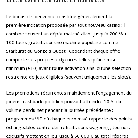
Le bonus de bienvenue constitue généralement la
première incitation proposée par tout nouveau casino : il
combine souvent un dépôt matché allant jusqu’à 200 % +
100 tours gratuits sur une machine populaire comme
Starburst ou Gonzo’s Quest . Cependant chaque offre
comporte ses propres exigences telles qu’une mise
minimum (€10) avant toute activation ainsi qu’une sélection
restreinte de jeux éligibles (souvent uniquement les slots).
Les promotions récurrentes maintiennent l’engagement du
joueur : cashback quotidien pouvant atteindre 10 % du
volume perdu net pendant la journée précédente ;
programmes VIP où chaque euro misé rapporte des points
échangeables contre des retraits sans wagering ; tournois
exclusifs mettant en jeu jusqu’à 50 000 € au total répartis