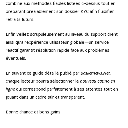
combiné aux méthodes fiables listées ci‑dessus tout en
préparant préalablement son dossier KYC afin fluidifier
retraits futurs.
Enfin veillez scrupuleusement au niveau du support client
ainsi qu’à l’expérience utilisateur globale—un service
réactif garantit résolution rapide face aux problèmes
éventuels.
En suivant ce guide détaillé publié par
Basketnews.Net
,
chaque lecteur pourra sélectionner le
nouveau casino en
ligne
qui correspond parfaitement à ses attentes tout en
jouant dans un cadre sûr et transparent.
Bonne chance et bons gains !