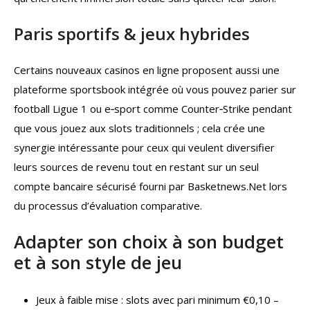
Paris sportifs & jeux hybrides
Certains nouveaux casinos en ligne proposent aussi une
plateforme sportsbook intégrée où vous pouvez parier sur
football Ligue 1 ou e‑sport comme Counter‑Strike pendant
que vous jouez aux slots traditionnels ; cela crée une
synergie intéressante pour ceux qui veulent diversifier
leurs sources de revenu tout en restant sur un seul
compte bancaire sécurisé fourni par Basketnews.Net lors
du processus d’évaluation comparative.
Adapter son choix à son budget
et à son style de jeu
Jeux à faible mise : slots avec pari minimum €0,10 –