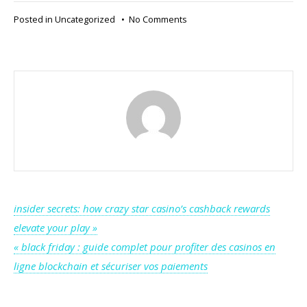
on
Posted in
Uncategorized
•
No Comments
Guide
complet
du
casino
en
ligne
–
Tout
ce
que
vous
devez
Post
savoir
insider secrets: how crazy star casino’s cashback rewards
elevate your play »
navigation
« black friday : guide complet pour profiter des casinos en
ligne blockchain et sécuriser vos paiements