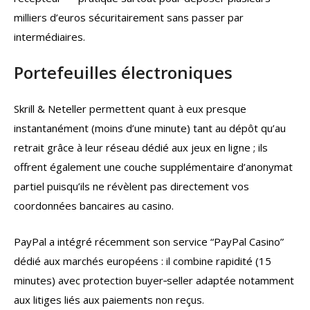
milliers d’euros sécuritairement sans passer par
intermédiaires.
Portefeuilles électroniques
Skrill & Neteller permettent quant à eux presque
instantanément (moins d’une minute) tant au dépôt qu’au
retrait grâce à leur réseau dédié aux jeux en ligne ; ils
offrent également une couche supplémentaire d’anonymat
partiel puisqu’ils ne révèlent pas directement vos
coordonnées bancaires au casino.
PayPal a intégré récemment son service “PayPal Casino”
dédié aux marchés européens : il combine rapidité (15
minutes) avec protection buyer‑seller adaptée notamment
aux litiges liés aux paiements non reçus.