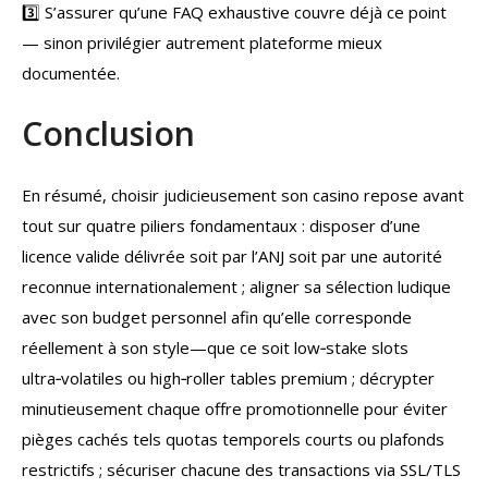
3️⃣ S’assurer qu’une FAQ exhaustive couvre déjà ce point
— sinon privilégier autrement plateforme mieux
documentée.
Conclusion
En résumé, choisir judicieusement son casino repose avant
tout sur quatre piliers fondamentaux : disposer d’une
licence valide délivrée soit par l’ANJ soit par une autorité
reconnue internationalement ; aligner sa sélection ludique
avec son budget personnel afin qu’elle corresponde
réellement à son style—que ce soit low‑stake slots
ultra‑volatiles ou high‑roller tables premium ; décrypter
minutieusement chaque offre promotionnelle pour éviter
pièges cachés tels quotas temporels courts ou plafonds
restrictifs ; sécuriser chacune des transactions via SSL/TLS