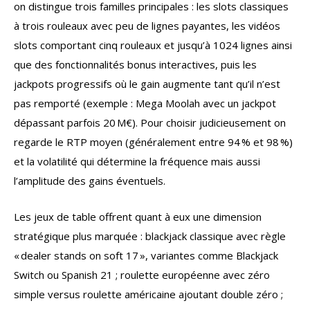
on distingue trois familles principales : les slots classiques
à trois rouleaux avec peu de lignes payantes, les vidéos
slots comportant cinq rouleaux et jusqu’à 1024 lignes ainsi
que des fonctionnalités bonus interactives, puis les
jackpots progressifs où le gain augmente tant qu’il n’est
pas remporté (exemple : Mega Moolah avec un jackpot
dépassant parfois 20 M€). Pour choisir judicieusement on
regarde le RTP moyen (généralement entre 94 % et 98 %)
et la volatilité qui détermine la fréquence mais aussi
l’amplitude des gains éventuels.
Les jeux de table offrent quant à eux une dimension
stratégique plus marquée : blackjack classique avec règle
« dealer stands on soft 17 », variantes comme Blackjack
Switch ou Spanish 21 ; roulette européenne avec zéro
simple versus roulette américaine ajoutant double zéro ;