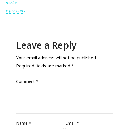
Post
next »
« previous
navigation
Leave a Reply
Your email address will not be published.
Required fields are marked
*
Comment
*
Name
*
Email
*