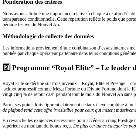
Pondération des critères
Nous avons attribué une importance relative à chaque axe afin d’étab
transparence conditionnelle. Cette répartition reflète le poids que po
période festive du Nouvel An.
Méthodologie de collecte des données
Les informations proviennent d’une combinaison d’essais internes mené
publiée par chaque opérateur partenaire dans leurs conditions général
2️⃣ Programme “Royal Elite” – Le leader d
Royal Elite se décline sur trois niveaux – Royal, Elite et Prestige – 
jackpot progressif comme Mega Fortune ou Divine Fortune dont le RTP
vingt‑cinq % de retour cash pendant tout le mois du Nouvel An sans pl
Parmi ses points forts figurent clairement ce taux élevé combiné à un b
de plafond rend cette offre irrésistible pour ceux qui misent massivemen
En revanche les exigences nécessaires pour accéder au rang Prestige r
supérieur au montant du bonus reçu.
De plus certaines catégories pop