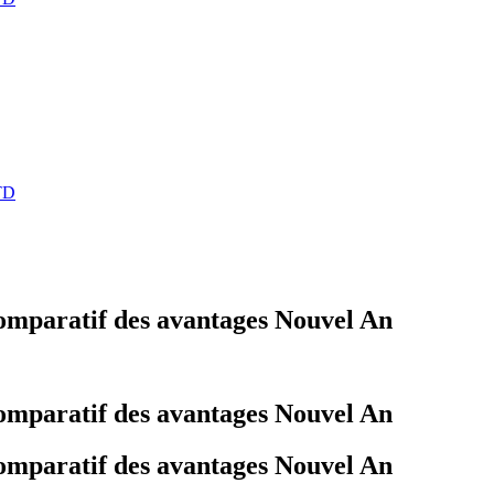
TD
omparatif des avantages Nouvel An
omparatif des avantages Nouvel An
omparatif des avantages Nouvel An