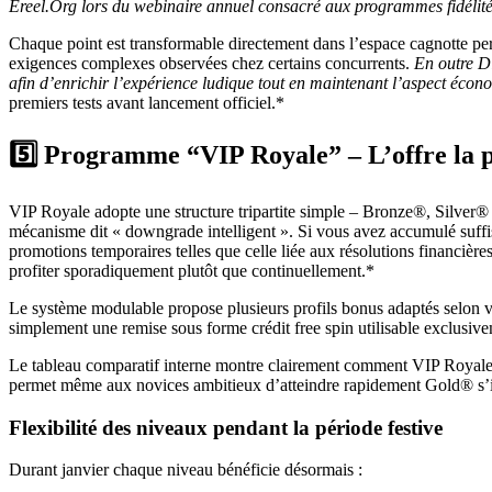
Ereel.Org lors du webinaire annuel consacré aux programmes fidélité
Chaque point est transformable directement dans l’espace cagnotte pe
exigences complexes observées chez certains concurrents.
En outre Di
afin d’enrichir l’expérience ludique tout en maintenant l’aspect écon
premiers tests avant lancement officiel.*
5️⃣ Programme “VIP Royale” – L’offre la pl
VIP Royale adopte une structure tripartite simple – Bronze®, Silver® e
mécanisme dit « downgrade intelligent ». Si vous avez accumulé suff
promotions temporaires telles que celle liée aux résolutions financièr
profiter sporadiquement plutôt que continuellement.*
Le système modulable propose plusieurs profils bonus adaptés selon vo
simplement une remise sous forme crédit free spin utilisable exclusi
Le tableau comparatif interne montre clairement comment VIP Royale b
permet même aux novices ambitieux d’atteindre rapidement Gold® s’ils
Flexibilité des niveaux pendant la période festive
Durant janvier chaque niveau bénéficie désormais :