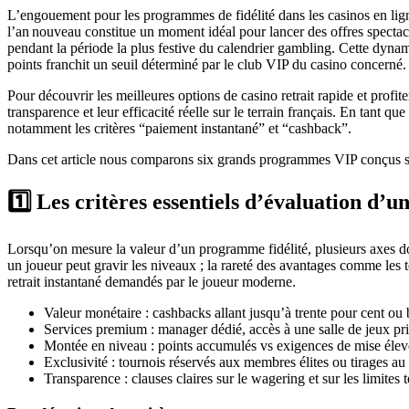
L’engouement pour les programmes de fidélité dans les casinos en ligne 
l’an nouveau constitue un moment idéal pour lancer des offres spectac
pendant la période la plus festive du calendrier gambling. Cette dyna
points franchit un seuil déterminé par le club VIP du casino concerné.
Pour découvrir les meilleures options de casino retrait rapide et profit
transparence et leur efficacité réelle sur le terrain français. En tant 
notamment les critères “paiement instantané” et “cashback”.
Dans cet article nous comparons six grands programmes VIP conçus spéc
1️⃣ Les critères essentiels d’évaluation d
Lorsqu’on mesure la valeur d’un programme fidélité, plusieurs axes doiv
un joueur peut gravir les niveaux ; la rareté des avantages comme les t
retrait instantané demandés par le joueur moderne.
Valeur monétaire : cashbacks allant jusqu’à trente pour cent o
Services premium : manager dédié, accès à une salle de jeux pr
Montée en niveau : points accumulés vs exigences de mise élev
Exclusivité : tournois réservés aux membres élites ou tirages au
Transparence : clauses claires sur le wagering et sur les limites 