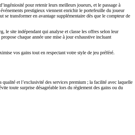
ingéniosité pour retenir leurs meilleurs joueurs, et le passage à
événements prestigieux viennent enrichir le portefeuille du joueur
peut se transformer en avantage supplémentaire dès que le compteur de
, le site indépendant qui analyse et classe les offres selon leur
.Org propose chaque année une mise à jour exhaustive incluant
ise vos gains tout en respectant votre style de jeu préféré.
ualité et l’exclusivité des services premium ; la facilité avec laquelle
 évite toute surprise désagréable lors du règlement des gains ou du