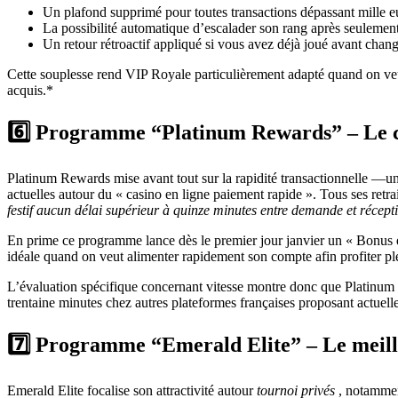
Un plafond supprimé pour toutes transactions dépassant mille e
La possibilité automatique d’escalader son rang après seulement
Un retour rétroactif appliqué si vous avez déjà joué avant cha
Cette souplesse rend VIP Royale particulièrement adapté quand on veu
acquis.*
6️⃣ Programme “Platinum Rewards” – Le c
Platinum Rewards mise avant tout sur la rapidité transactionnelle —un
actuelles autour du « casino en ligne paiement rapide ». Tous ses retra
festif aucun délai supérieur à quinze minutes entre demande et récepti
En prime ce programme lance dès le premier jour janvier un « Bonus e
idéale quand on veut alimenter rapidement son compte afin profiter pl
L’évaluation spécifique concernant vitesse montre donc que Platinum
trentaine minutes chez autres plateformes françaises proposant actuel
7️⃣ Programme “Emerald Elite” – Le meill
Emerald Elite focalise son attractivité autour
tournoi privés
, notamment