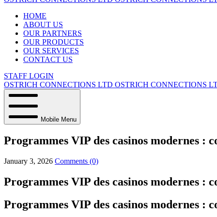
HOME
ABOUT US
OUR PARTNERS
OUR PRODUCTS
OUR SERVICES
CONTACT US
STAFF LOGIN
OSTRICH CONNECTIONS LTD
OSTRICH CONNECTIONS L
Mobile Menu
Programmes VIP des casinos modernes : c
January 3, 2026
Comments (0)
Programmes VIP des casinos modernes : c
Programmes VIP des casinos modernes : c