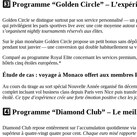
3️⃣ Programme “Golden Circle” – L’expér
Golden Circle se distingue surtout par son service personnalisé — un 
qui privilégient les paris sportives live avec une cote moyenne autour 
s’organisent nightly tournaments réservés aux élites.
Sur le plan monétaire Golden Circle propose un petit bonus sans dépôt
pendant tout janvier — une conversion qui double habituellement sa v
Comparé au programme Royal Elite concernant les services premium, G
hôtels cinq étoiles européens.*
Étude de cas : voyage à Monaco offert aux membres 
Au cours du tirage au sort spécial Nouvelle Année organisé fin décem
complet incluant vol business class depuis Paris vers Nice puis transf
étoilé.
Ce type d’expérience crée une forte émotion positive chez les jo
4️⃣ Programme “Diamond Club” – Le meill
Diamond Club repose entièrement sur l’accumulation quotidienne via c
supérieur à quatre‑vingt quatre pour cent.
Chaque euro misé rapporte u