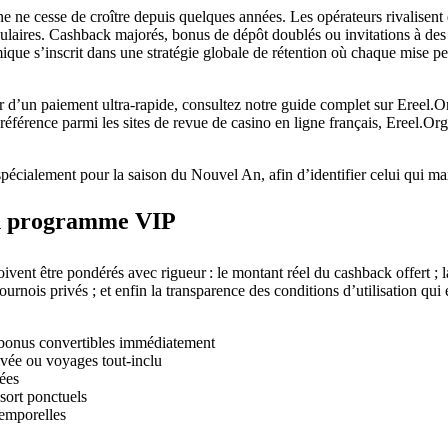
ne cesse de croître depuis quelques années. Les opérateurs rivalisent d’
ulaires. Cashback majorés, bonus de dépôt doublés ou invitations à des 
mique s’inscrit dans une stratégie globale de rétention où chaque mise 
er d’un paiement ultra‑rapide, consultez notre guide complet sur Ereel.Org
que référence parmi les sites de revue de casino en ligne français, Ereel
ialement pour la saison du Nouvel An, afin d’identifier celui qui maxim
’un programme VIP
ent être pondérés avec rigueur : le montant réel du cashback offert ; la q
ournois privés ; et enfin la transparence des conditions d’utilisation qui
u bonus convertibles immédiatement
ivée ou voyages tout‑inclu
ées
 sort ponctuels
temporelles