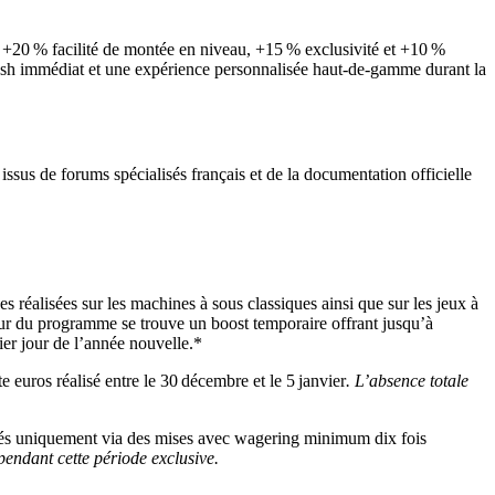
 +20 % facilité de montée en niveau, +15 % exclusivité et +10 %
t cash immédiat et une expérience personnalisée haut‑de‑gamme durant la
sus de forums spécialisés français et de la documentation officielle
 réalisées sur les machines à sous classiques ainsi que sur les jeux à
r du programme se trouve un boost temporaire offrant jusqu’à
er jour de l’année nouvelle.*
 euros réalisé entre le 30 décembre et le 5 janvier
. L’absence totale
énérés uniquement via des mises avec wagering minimum dix fois
endant cette période exclusive.