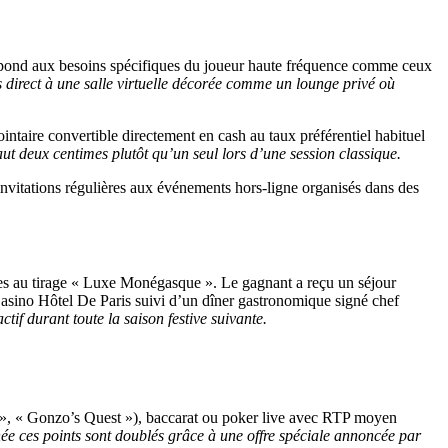
 répond aux besoins spécifiques du joueur haute fréquence comme ceux
irect à une salle virtuelle décorée comme un lounge privé où
ntaire convertible directement en cash au taux préférentiel habituel
ut deux centimes plutôt qu’un seul lors d’une session classique.
vitations régulières aux événements hors‑ligne organisés dans des
les au tirage « Luxe Monégasque ». Le gagnant a reçu un séjour
 Casino Hôtel De Paris suivi d’un dîner gastronomique signé chef
if durant toute la saison festive suivante.
st », « Gonzo’s Quest »), baccarat ou poker live avec RTP moyen
e ces points sont doublés grâce à une offre spéciale annoncée par