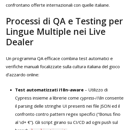
confrontano offerte internazionali con quelle italiane.
Processi di QA e Testing per
Lingue Multiple nei Live
Dealer
Un programma QA efficace combina test automatici e
verifiche manuali focalizzate sulla cultura italiana del gioco
d’azzardo online:
Test automatizzati i18n‑aware
– Utilizzo di
Cypress insieme a librerie come
cypress-i18n
consente
il parsing delle stringhe UI presenti nei file JSON ed il
confronto contro pattern regex specifici (“Bonus fino
al \d+ €”). Gli script girano su CI/CD ad ogni push sul