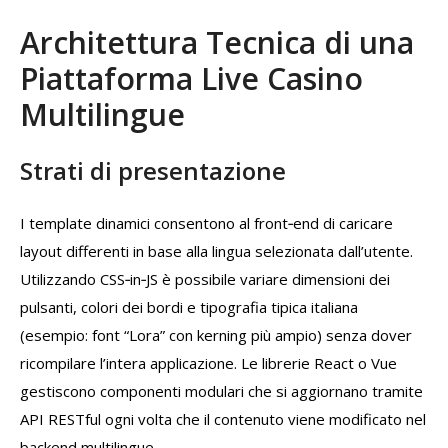
Architettura Tecnica di una
Piattaforma Live Casino
Multilingue
Strati di presentazione
I template dinamici consentono al front‑end di caricare
layout differenti in base alla lingua selezionata dall’utente.
Utilizzando CSS‑in‑JS è possibile variare dimensioni dei
pulsanti, colori dei bordi e tipografia tipica italiana
(esempio: font “Lora” con kerning più ampio) senza dover
ricompilare l’intera applicazione. Le librerie React o Vue
gestiscono componenti modulari che si aggiornano tramite
API RESTful ogni volta che il contenuto viene modificato nel
backend multilingue.