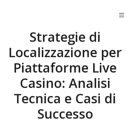
Skip
to
Mo
OSTRICH CONNECT
content
Strategie di
Localizzazione per
Piattaforme Live
Casino: Analisi
Tecnica e Casi di
Successo