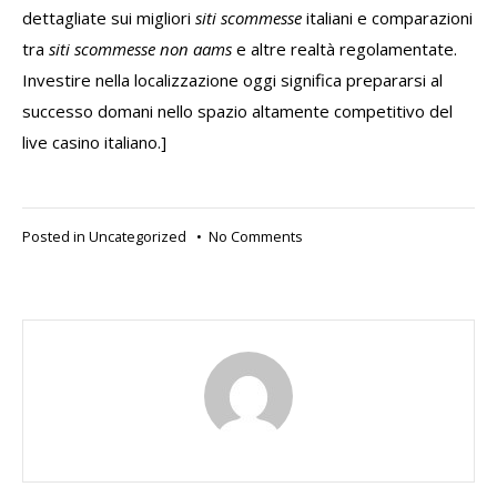
dettagliate sui migliori
siti scommesse
italiani e comparazioni
tra
siti scommesse non aams
e altre realtà regolamentate.
Investire nella localizzazione oggi significa prepararsi al
successo domani nello spazio altamente competitivo del
live casino italiano.]
on
Posted in
Uncategorized
•
No Comments
Strategie
di
Localizzazione
per
Piattaforme
Live
Casino:
Analisi
Tecnica
e
Casi