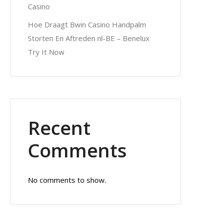
Casino
Hoe Draagt Bwin Casino Handpalm
Storten En Aftreden nl-BE – Benelux
Try It Now
Recent
Comments
No comments to show.