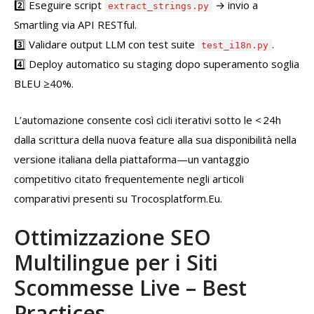
2️⃣ Eseguire script
→ invio a
extract_strings.py
Smartling via API RESTful.
3️⃣ Validare output LLM con test suite
.
test_i18n.py
4️⃣ Deploy automatico su staging dopo superamento soglia
BLEU ≥40%.
L’automazione consente così cicli iterativi sotto le < 24h
dalla scrittura della nuova feature alla sua disponibilità nella
versione italiana della piattaforma—un vantaggio
competitivo citato frequentemente negli articoli
comparativi presenti su Trocosplatform.Eu.
Ottimizzazione SEO
Multilingue per i Siti
Scommesse Live – Best
Practices