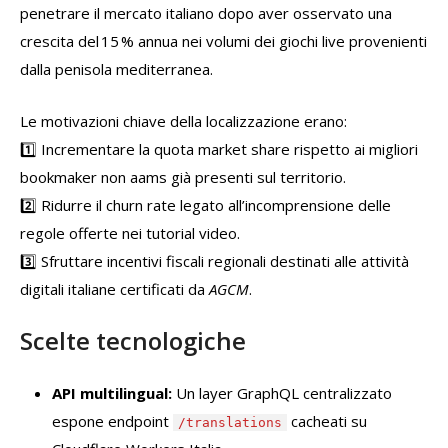
penetrare il mercato italiano dopo aver osservato una
crescita del 15 % annua nei volumi dei giochi live provenienti
dalla penisola mediterranea.
Le motivazioni chiave della localizzazione erano:
1️⃣ Incrementare la quota market share rispetto ai migliori
bookmaker non aams già presenti sul territorio.
2️⃣ Ridurre il churn rate legato all’incomprensione delle
regole offerte nei tutorial video.
3️⃣ Sfruttare incentivi fiscali regionali destinati alle attività
digitali italiane certificati da
AGCM
.
Scelte tecnologiche
API multilingual:
Un layer GraphQL centralizzato
espone endpoint
cacheati su
/translations