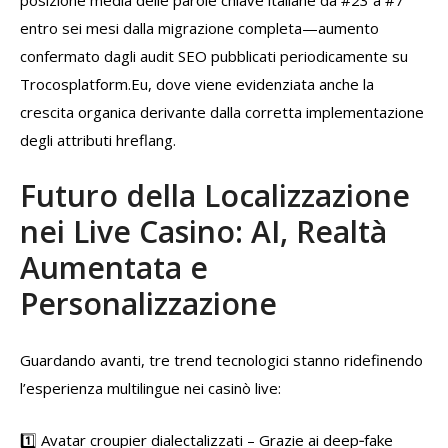
posizione media delle parole chiave italiane da #23 a #7
entro sei mesi dalla migrazione completa—aumento
confermato dagli audit SEO pubblicati periodicamente su
Trocosplatform.Eu, dove viene evidenziata anche la
crescita organica derivante dalla corretta implementazione
degli attributi hreflang.
Futuro della Localizzazione
nei Live Casino: AI, Realtà
Aumentata e
Personalizzazione
Guardando avanti, tre trend tecnologici stanno ridefinendo
l’esperienza multilingue nei casinò live:
1️⃣ Avatar croupier dialectalizzati – Grazie ai deep‑fake