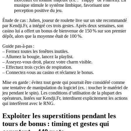
musique stimule le système limbique, favorisant une
perception positive du jeu.
Étude de cas : Julien, joueur de roulette live sur un site recommandé
par Kendji.Fr, a intégré ces trois gestes. Après deux semaines, son
casino lui a offert un bonus de bienvenue de 150 % sur son premier
dépôt, alors que la moyenne était de 100 %.
Guide pas‑à‑pas :
– Fermez toutes les fenêtres inutiles.
– Allumez la bougie, lancez la playlist.
– Asseyez‑vous droit, placez votre charm visible.
– Effectuez trois cycles de respiration.
– Connectez‑vous au casino et réclamez le bonus.
Mise en garde : évitez tout geste qui pourrait être considéré comme
une tentative de manipulation du logiciel (ex. : toucher le matériel de
jeu pendant le spin). Les conditions d’utilisation de la plupart des
opérateurs, listées sur Kendji.Fr, interdisent explicitement les actions
qui interfèrent avec le RNG.
Exploiter les superstitions pendant les
tours de bonus : timing et gestes qui