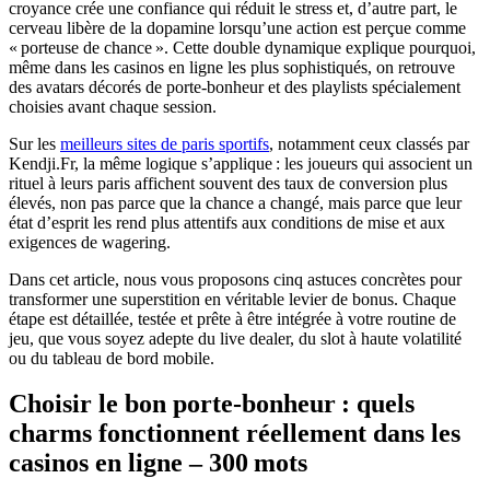
croyance crée une confiance qui réduit le stress et, d’autre part, le
cerveau libère de la dopamine lorsqu’une action est perçue comme
« porteuse de chance ». Cette double dynamique explique pourquoi,
même dans les casinos en ligne les plus sophistiqués, on retrouve
des avatars décorés de porte‑bonheur et des playlists spécialement
choisies avant chaque session.
Sur les
meilleurs sites de paris sportifs
, notamment ceux classés par
Kendji.Fr, la même logique s’applique : les joueurs qui associent un
rituel à leurs paris affichent souvent des taux de conversion plus
élevés, non pas parce que la chance a changé, mais parce que leur
état d’esprit les rend plus attentifs aux conditions de mise et aux
exigences de wagering.
Dans cet article, nous vous proposons cinq astuces concrètes pour
transformer une superstition en véritable levier de bonus. Chaque
étape est détaillée, testée et prête à être intégrée à votre routine de
jeu, que vous soyez adepte du live dealer, du slot à haute volatilité
ou du tableau de bord mobile.
Choisir le bon porte‑bonheur : quels
charms fonctionnent réellement dans les
casinos en ligne – 300 mots