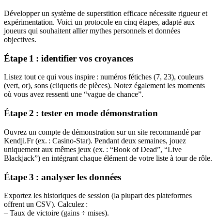
Développer un système de superstition efficace nécessite rigueur et
expérimentation. Voici un protocole en cinq étapes, adapté aux
joueurs qui souhaitent allier mythes personnels et données
objectives.
Étape 1 : identifier vos croyances
Listez tout ce qui vous inspire : numéros fétiches (7, 23), couleurs
(vert, or), sons (cliquetis de pièces). Notez également les moments
où vous avez ressenti une “vague de chance”.
Étape 2 : tester en mode démonstration
Ouvrez un compte de démonstration sur un site recommandé par
Kendji.Fr (ex. : Casino‑Star). Pendant deux semaines, jouez
uniquement aux mêmes jeux (ex. : “Book of Dead”, “Live
Blackjack”) en intégrant chaque élément de votre liste à tour de rôle.
Étape 3 : analyser les données
Exportez les historiques de session (la plupart des plateformes
offrent un CSV). Calculez :
– Taux de victoire (gains ÷ mises).