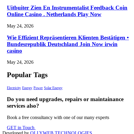
Uitbuiter Zien En Instrumentalist Feedback Coin
Online Casino . Netherlands Play Now
May 24, 2026
Wie Effizient Repräsentieren Klienten Bestätigen •
Bundesrepublik Deutschland Join Now irwin
casino
May 24, 2026
Popular Tags
Electricity
Energy
Power
Solar Energy
Do you need upgrades, repairs or maintainance
services also?
Book a free consultancy with one of our many experts
GET in Touch
Developed by
OLLYWEB TECHNOLOGIES