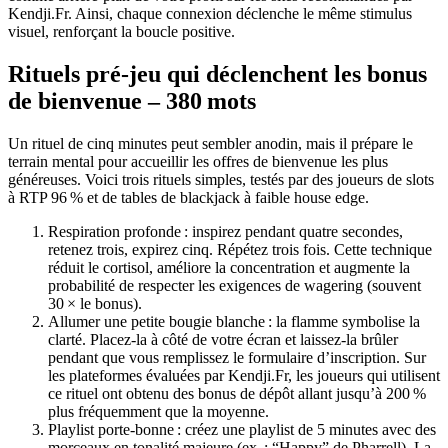
Kendji.Fr. Ainsi, chaque connexion déclenche le même stimulus
visuel, renforçant la boucle positive.
Rituels pré‑jeu qui déclenchent les bonus
de bienvenue – 380 mots
Un rituel de cinq minutes peut sembler anodin, mais il prépare le
terrain mental pour accueillir les offres de bienvenue les plus
généreuses. Voici trois rituels simples, testés par des joueurs de slots
à RTP 96 % et de tables de blackjack à faible house edge.
Respiration profonde : inspirez pendant quatre secondes,
retenez trois, expirez cinq. Répétez trois fois. Cette technique
réduit le cortisol, améliore la concentration et augmente la
probabilité de respecter les exigences de wagering (souvent
30 × le bonus).
Allumer une petite bougie blanche : la flamme symbolise la
clarté. Placez‑la à côté de votre écran et laissez‑la brûler
pendant que vous remplissez le formulaire d’inscription. Sur
les plateformes évaluées par Kendji.Fr, les joueurs qui utilisent
ce rituel ont obtenu des bonus de dépôt allant jusqu’à 200 %
plus fréquemment que la moyenne.
Playlist porte‑bonne : créez une playlist de 5 minutes avec des
morceaux en tonalité majeure (ex. : “Happy” de Pharrell). La