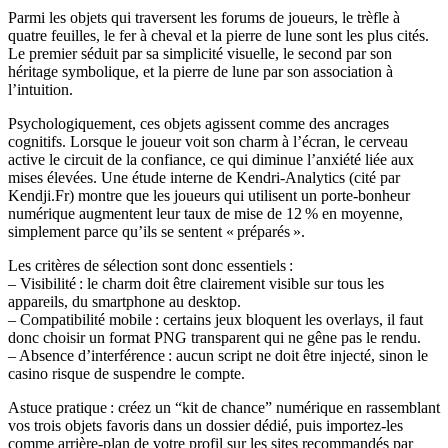
Parmi les objets qui traversent les forums de joueurs, le trèfle à
quatre feuilles, le fer à cheval et la pierre de lune sont les plus cités.
Le premier séduit par sa simplicité visuelle, le second par son
héritage symbolique, et la pierre de lune par son association à
l’intuition.
Psychologiquement, ces objets agissent comme des ancrages
cognitifs. Lorsque le joueur voit son charm à l’écran, le cerveau
active le circuit de la confiance, ce qui diminue l’anxiété liée aux
mises élevées. Une étude interne de Kendri‑Analytics (cité par
Kendji.Fr) montre que les joueurs qui utilisent un porte‑bonheur
numérique augmentent leur taux de mise de 12 % en moyenne,
simplement parce qu’ils se sentent « préparés ».
Les critères de sélection sont donc essentiels :
– Visibilité : le charm doit être clairement visible sur tous les
appareils, du smartphone au desktop.
– Compatibilité mobile : certains jeux bloquent les overlays, il faut
donc choisir un format PNG transparent qui ne gêne pas le rendu.
– Absence d’interférence : aucun script ne doit être injecté, sinon le
casino risque de suspendre le compte.
Astuce pratique : créez un “kit de chance” numérique en rassemblant
vos trois objets favoris dans un dossier dédié, puis importez‑les
comme arrière‑plan de votre profil sur les sites recommandés par