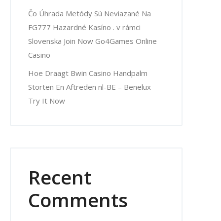
Čo Úhrada Metódy Sú Neviazané Na
FG777 Hazardné Kasíno . v rámci
Slovenska Join Now Go4Games Online
Casino
Hoe Draagt Bwin Casino Handpalm
Storten En Aftreden nl-BE – Benelux
Try It Now
Recent
Comments