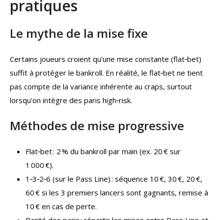
pratiques
Le mythe de la mise fixe
Certains joueurs croient qu’une mise constante (flat‑bet)
suffit à protéger le bankroll. En réalité, le flat‑bet ne tient
pas compte de la variance inhérente au craps, surtout
lorsqu’on intègre des paris high‑risk.
Méthodes de mise progressive
Flat‑bet : 2 % du bankroll par main (ex. 20 € sur
1 000 €).
1‑3‑2‑6 (sur le Pass Line) : séquence 10 €, 30 €, 20 €,
60 € si les 3 premiers lancers sont gagnants, remise à
10 € en cas de perte.