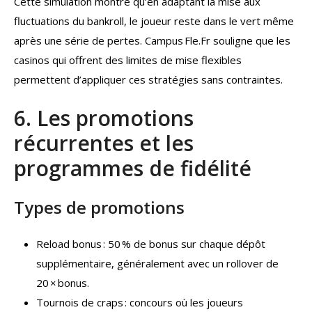
Cette simulation montre qu’en adaptant la mise aux
fluctuations du bankroll, le joueur reste dans le vert même
après une série de pertes. Campus Fle.Fr souligne que les
casinos qui offrent des limites de mise flexibles
permettent d’appliquer ces stratégies sans contraintes.
6. Les promotions
récurrentes et les
programmes de fidélité
Types de promotions
Reload bonus : 50 % de bonus sur chaque dépôt
supplémentaire, généralement avec un rollover de
20 × bonus.
Tournois de craps : concours où les joueurs