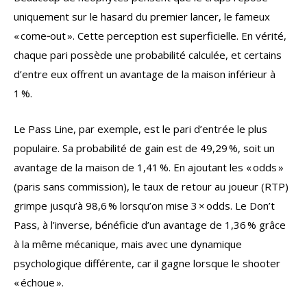
uniquement sur le hasard du premier lancer, le fameux
« come‑out ». Cette perception est superficielle. En vérité,
chaque pari possède une probabilité calculée, et certains
d’entre eux offrent un avantage de la maison inférieur à
1 %.
Le Pass Line, par exemple, est le pari d’entrée le plus
populaire. Sa probabilité de gain est de 49,29 %, soit un
avantage de la maison de 1,41 %. En ajoutant les « odds »
(paris sans commission), le taux de retour au joueur (RTP)
grimpe jusqu’à 98,6 % lorsqu’on mise 3 × odds. Le Don’t
Pass, à l’inverse, bénéficie d’un avantage de 1,36 % grâce
à la même mécanique, mais avec une dynamique
psychologique différente, car il gagne lorsque le shooter
« échoue ».