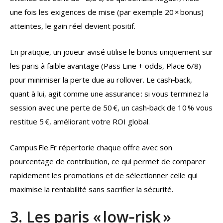
une fois les exigences de mise (par exemple 20 × bonus)
atteintes, le gain réel devient positif.
En pratique, un joueur avisé utilise le bonus uniquement sur
les paris à faible avantage (Pass Line + odds, Place 6/8)
pour minimiser la perte due au rollover. Le cash‑back,
quant à lui, agit comme une assurance : si vous terminez la
session avec une perte de 50 €, un cash‑back de 10 % vous
restitue 5 €, améliorant votre ROI global.
Campus Fle.Fr répertorie chaque offre avec son
pourcentage de contribution, ce qui permet de comparer
rapidement les promotions et de sélectionner celle qui
maximise la rentabilité sans sacrifier la sécurité.
3. Les paris « low‑risk »