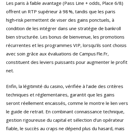
Les paris à faible avantage (Pass Line + odds, Place 6/8)
offrent un RTP supérieur à 98 %, tandis que les paris
high‑risk permettent de viser des gains ponctuels, à
condition de les intégrer dans une stratégie de bankroll
bien structurée. Les bonus de bienvenue, les promotions
récurrentes et les programmes VIP, lorsqu’ils sont choisis
avec soin grâce aux évaluations de Campus Fle.Fr,
constituent des leviers puissants pour augmenter le profit
net.
Enfin, la légitimité du casino, vérifiée à l’aide des critères
techniques et réglementaires, garantit que les gains
seront réellement encaissés, comme le montre le lien vers
le guide de retrait. En combinant connaissance technique,
gestion rigoureuse du capital et sélection d’un opérateur
fiable, le succès au craps ne dépend plus du hasard, mais