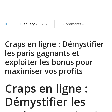
January 26, 2026
Comments (0)
Craps en ligne : Démystifier
les paris gagnants et
exploiter les bonus pour
maximiser vos profits
Craps en ligne :
Démystifier les