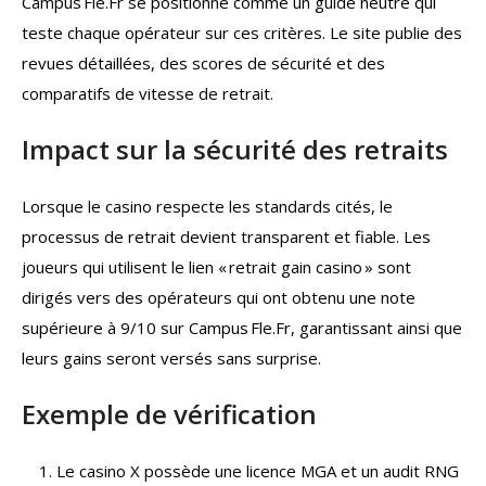
Campus Fle.Fr se positionne comme un guide neutre qui
teste chaque opérateur sur ces critères. Le site publie des
revues détaillées, des scores de sécurité et des
comparatifs de vitesse de retrait.
Impact sur la sécurité des retraits
Lorsque le casino respecte les standards cités, le
processus de retrait devient transparent et fiable. Les
joueurs qui utilisent le lien « retrait gain casino » sont
dirigés vers des opérateurs qui ont obtenu une note
supérieure à 9/10 sur Campus Fle.Fr, garantissant ainsi que
leurs gains seront versés sans surprise.
Exemple de vérification
Le casino X possède une licence MGA et un audit RNG