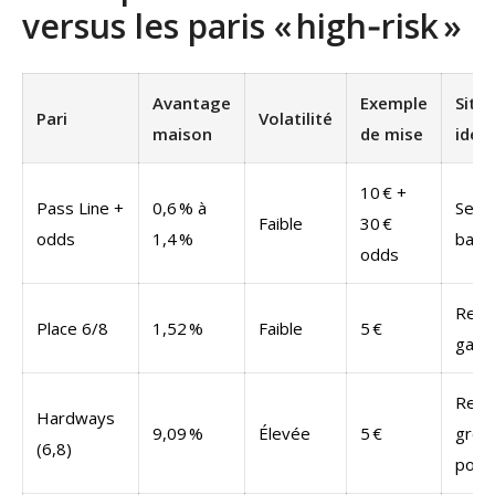
versus les paris « high‑risk »
Avantage
Exemple
Situ
Pari
Volatilité
maison
de mise
idéa
10 € +
Pass Line +
0,6 % à
Sessi
Faible
30 €
odds
1,4 %
bankr
odds
Rech
Place 6/8
1,52 %
Faible
5 €
gains
Rech
Hardways
9,09 %
Élevée
5 €
gros
(6,8)
ponc