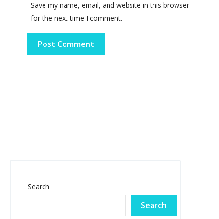
Save my name, email, and website in this browser
for the next time I comment.
Search
Search