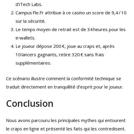
d’iTech Labs.
Campus Fle.Fr attribue à ce casino un score de 9,4 / 10
sur la sécurité.
Le temps moyen de retrait est de 34 heures pour les
e‑wallets.
Le joueur dépose 200 €, joue au craps et, après
10 lancers gagnants, retire 320 € sans frais
supplémentaires.
Ce scénario illustre comment la conformité technique se
traduit directement en tranquillité d’esprit pour le joueur.
Conclusion
Nous avons parcouru les principales mythes qui entourent
le craps en ligne et présenté les faits qui les contredisent.