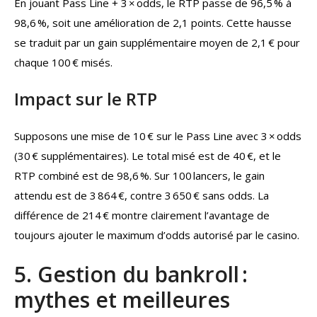
En jouant Pass Line + 3 × odds, le RTP passe de 96,5 % à
98,6 %, soit une amélioration de 2,1 points. Cette hausse
se traduit par un gain supplémentaire moyen de 2,1 € pour
chaque 100 € misés.
Impact sur le RTP
Supposons une mise de 10 € sur le Pass Line avec 3 × odds
(30 € supplémentaires). Le total misé est de 40 €, et le
RTP combiné est de 98,6 %. Sur 100 lancers, le gain
attendu est de 3 864 €, contre 3 650 € sans odds. La
différence de 214 € montre clairement l’avantage de
toujours ajouter le maximum d’odds autorisé par le casino.
5. Gestion du bankroll :
mythes et meilleures