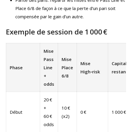
Parité des paris : répartir les mises entre Pass Line et
Place 6/8 de façon à ce que la perte d’un pari soit
compensée par le gain d’un autre.
Exemple de session de 1 000 €
Mise
Pass
Mise
Mise
Capital
Phase
Line
Place
High‑risk
restant
+
6/8
odds
20 €
+
10 €
Début
0 €
1 000 €
60 €
(x2)
odds