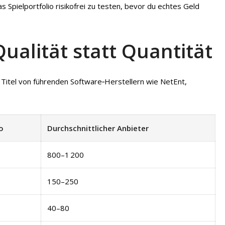
 Spielportfolio risikofrei zu testen, bevor du echtes Geld
Qualität statt Quantität
0 Titel von führenden Software‑Herstellern wie NetEnt,
o
Durchschnittlicher Anbieter
800–1 200
150–250
40–80