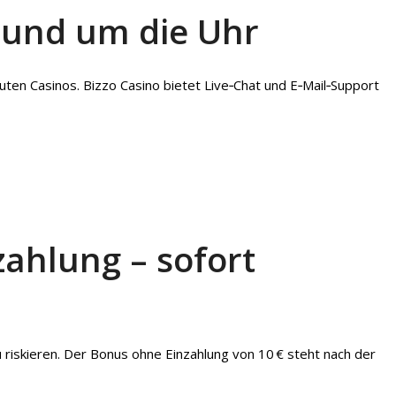
rund um die Uhr
ten Casinos. Bizzo Casino bietet Live‑Chat und E‑Mail‑Support
zahlung – sofort
 riskieren. Der Bonus ohne Einzahlung von 10 € steht nach der