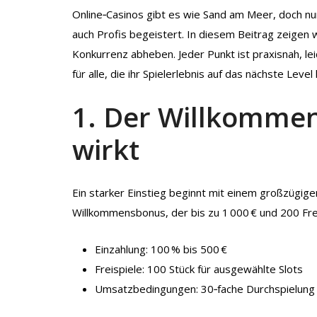
Online‑Casinos gibt es wie Sand am Meer, doch n
auch Profis begeistert. In diesem Beitrag zeigen 
Konkurrenz abheben. Jeder Punkt ist praxisnah, lei
für alle, die ihr Spielerlebnis auf das nächste Leve
1. Der Willkommen
wirkt
Ein starker Einstieg beginnt mit einem großzügige
Willkommensbonus, der bis zu 1 000 € und 200 Fre
Einzahlung: 100 % bis 500 €
Freispiele: 100 Stück für ausgewählte Slots
Umsatzbedingungen: 30‑fache Durchspielung