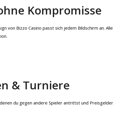
 ohne Kompromisse
n von Bizzo Casino passt sich jedem Bildschirm an. Alle
ion.
en & Turniere
 denen du gegen andere Spieler antrittst und Preisgelder