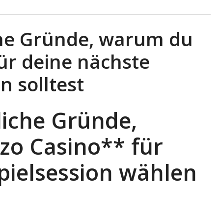
che Gründe, warum du
ür deine nächste
n solltest
liche Gründe,
zo Casino** für
pielsession wählen