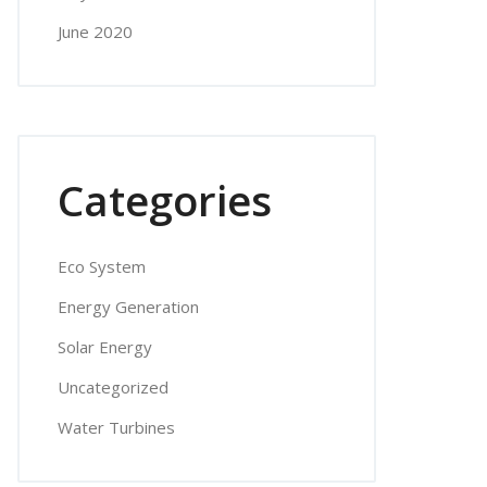
June 2020
Categories
Eco System
Energy Generation
Solar Energy
Uncategorized
Water Turbines