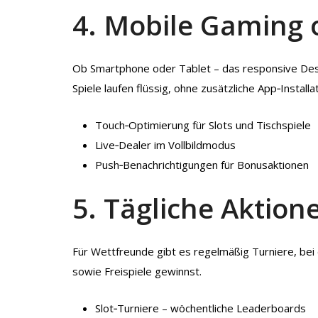
4. Mobile Gaming
Ob Smartphone oder Tablet – das responsive Desig
Spiele laufen flüssig, ohne zusätzliche App‑Installat
Touch‑Optimierung für Slots und Tischspiele
Live‑Dealer im Vollbildmodus
Push‑Benachrichtigungen für Bonusaktionen
5. Tägliche Aktion
Für Wettfreunde gibt es regelmäßig Turniere, bei
sowie Freispiele gewinnst.
Slot‑Turniere – wöchentliche Leaderboards