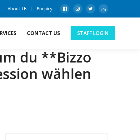
About Us
Enquiry
Facebook
Instagram
Twitter
WhatsApp
RVICES
CONTACT US
STAFF LOGIN
um du **Bizzo
session wählen