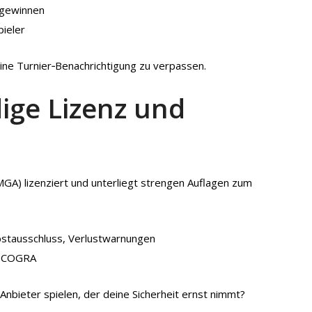
tgewinnen
pieler
ine Turnier‑Benachrichtigung zu verpassen.
ige Lizenz und
MGA) lizenziert und unterliegt strengen Auflagen zum
lbstausschluss, Verlustwarnungen
h eCOGRA
 Anbieter spielen, der deine Sicherheit ernst nimmt?