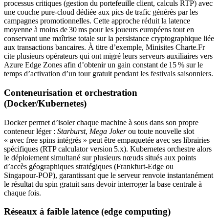
processus critiques (gestion du portefeuille client, calculs RTP) avec
une couche pure‑cloud dédiée aux pics de trafic générés par les
campagnes promotionnelles. Cette approche réduit la latence
moyenne à moins de 30 ms pour les joueurs européens tout en
conservant une maîtrise totale sur la persistance cryptographique liée
aux transactions bancaires. À titre d’exemple, Minisites Charte.Fr
cite plusieurs opérateurs qui ont migré leurs serveurs auxiliaires vers
Azure Edge Zones afin d’obtenir un gain constant de 15 % sur le
temps d’activation d’un tour gratuit pendant les festivals saisonniers.
Conteneurisation et orchestration
(Docker/Kubernetes)
Docker permet d’isoler chaque machine à sous dans son propre
conteneur léger :
Starburst
,
Mega Joker
ou toute nouvelle slot
« avec free spins intégrés » peut être empaquetée avec ses librairies
spécifiques (RTP calculator version 5.x). Kubernetes orchestre alors
le déploiement simultané sur plusieurs nœuds situés aux points
d’accès géographiques stratégiques (Frankfurt‑Edge ou
Singapour‑POP), garantissant que le serveur renvoie instantanément
le résultat du spin gratuit sans devoir interroger la base centrale à
chaque fois.
Réseaux à faible latence (edge computing)