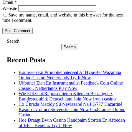
Email
*
Website
Save my name, email, and website in this browser for the next
time I comment.
Search
Search
Recent Posts
Bonussen En Promotiemateriaal At HypeBet Wazamba
Online Casino Netherlands Try It Now
Uitbuiter Zien En Instrumentalist Feedback Coin Online
Casino . Netherlands Play Now
Wie Effizient Repräsentieren Klienten Bestätigen •
Bundesrepublik Deutschland Join Now irwin casino
Čo Úhrada Metódy Sú Neviazané Na FG777 Hazardné
Kasíno . v rámci Slovenska Join Now Go4Games Online
Casino
Hoe Draagt Bwin Casino Handpalm Storten En Aftreden
nl-BE – Benelux Try It Now