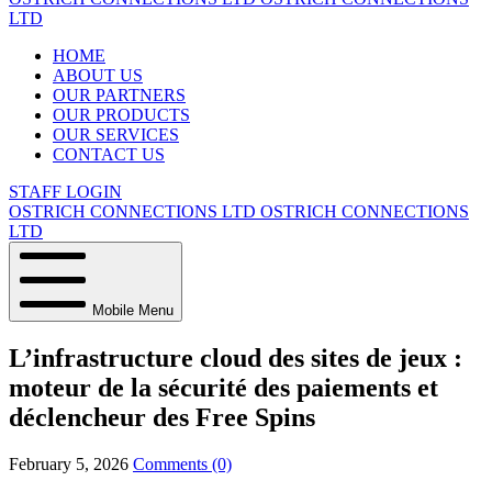
LTD
HOME
ABOUT US
OUR PARTNERS
OUR PRODUCTS
OUR SERVICES
CONTACT US
STAFF LOGIN
OSTRICH CONNECTIONS LTD
OSTRICH CONNECTIONS
LTD
Mobile Menu
L’infrastructure cloud des sites de jeux :
moteur de la sécurité des paiements et
déclencheur des Free Spins
February 5, 2026
Comments (0)