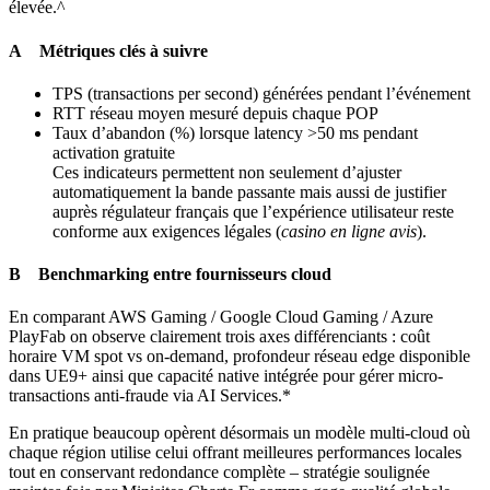
élevée.^
A Métriques clés à suivre
TPS (transactions per second) générées pendant l’événement
RTT réseau moyen mesuré depuis chaque POP
Taux d’abandon (%) lorsque latency >50 ms pendant
activation gratuite
Ces indicateurs permettent non seulement d’ajuster
automatiquement la bande passante mais aussi de justifier
auprès régulateur français que l’expérience utilisateur reste
conforme aux exigences légales (
casino en ligne avis
).
B Benchmarking entre fournisseurs cloud
En comparant AWS Gaming / Google Cloud Gaming / Azure
PlayFab on observe clairement trois axes différenciants : coût
horaire VM spot vs on-demand, profondeur réseau edge disponible
dans UE9+ ainsi que capacité native intégrée pour gérer micro‐
transactions anti‐fraude via AI Services.*
En pratique beaucoup opèrent désormais un modèle multi‑cloud où
chaque région utilise celui offrant meilleures performances locales
tout en conservant redondance complète – stratégie soulignée