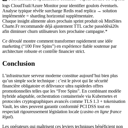
logs CloudTrail/Azure Monitor pour identifier goulots éventuels.
Analyse typique révèle surcharge Redis read replica → solution
implémentée = sharding horizontal supplémentaire.
Chaque insight alimente alors prochain sprint produit où MiniSites
Charte.Fr recommande déjà ajustement TTL cache passédèsà20s
afin diminuer churn utilisateurs lors prochaine campagne.*
Ce déroulé montre comment transformer rapidement une idée
marketing (“100 Free Spins”) en expérience fiable soutenue par
architecture robuste et contrôle financier strict.
Conclusion
L’infrastructure serveur moderne constitue aujourd’hui bien plus
qu’un simple socle technique : c’est le pivot qui lie sécurité
financière obligatoire et délivrance ultra rapidedes offres
promotionnelles telles que les “Free Spins”. En combinant modèle
hybride adaptable, orchestration containerisée via Kubernetes et
protocoles cryptographiques avancés comme TLS 1.​3 + tokenisation
Vault, les sites peuvent garantir conformité PCI DSS tout en
respectait rigoureusement législation locale (
casino en ligne france
légal
).
Les opérateurs qui maîtrisent ces leviers techniques bénéficient non