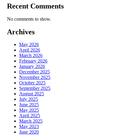
Recent Comments
No comments to show.
Archives
May 2026
April 2026
March 2026
February 2026
January 2026
December 2025
November 2025
October 2025
September 2025
August 2025
July 2025
June 2025
May 2025
April 2025
March 2025
May 2023
June 2020