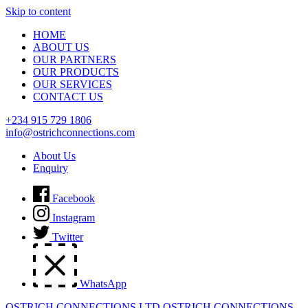
Skip to content
HOME
ABOUT US
OUR PARTNERS
OUR PRODUCTS
OUR SERVICES
CONTACT US
+234 915 729 1806
info@ostrichconnections.com
About Us
Enquiry
Facebook
Instagram
Twitter
WhatsApp
OSTRICH CONNECTIONS LTD
OSTRICH CONNECTIONS