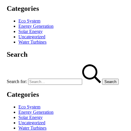
Categories
Eco System
Energy Generation
Solar Energy
Uncategorized
Water Turbines
Search
Search for:
Categories
Eco System
Energy Generation
Solar Energy
Uncategorized
Water Turbines