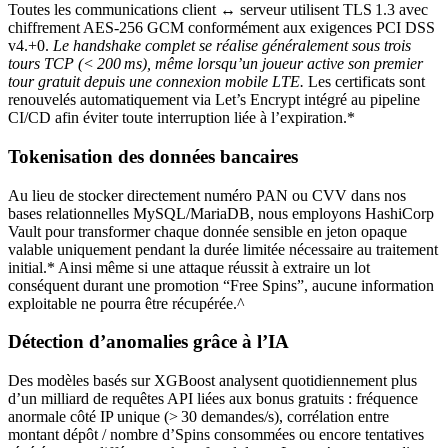
Toutes les communications client ↔ serveur utilisent TLS 1.​3 avec
chiffrement AES‑256 GCM conformément aux exigences PCI DSS
v4.+0.
Le handshake complet se réalise généralement sous trois
tours TCP (< 200 ms), même lorsqu’un joueur active son premier
tour gratuit depuis une connexion mobile LTE.
Les certificats sont
renouvelés automatiquement via Let’s Encrypt intégré au pipeline
CI/CD afin éviter toute interruption liée à l’expiration.*
Tokenisation des données bancaires
Au lieu de stocker directement numéro PAN ou CVV dans nos
bases relationnelles MySQL/MariaDB, nous employons HashiCorp
Vault pour transformer chaque donnée sensible en jeton opaque
valable uniquement pendant la durée limitée nécessaire au traitement
initial.* Ainsi même si une attaque réussit à extraire un lot
conséquent durant une promotion “Free Spins”, aucune information
exploitable ne pourra être récupérée.^
Détection d’anomalies grâce à l’IA
Des modèles basés sur XGBoost analysent quotidiennement plus
d’un milliard de requêtes API liées aux bonus gratuits : fréquence
anormale côté IP unique (> 30 demandes/s), corrélation entre
montant dépôt / nombre d’Spins consommées ou encore tentatives