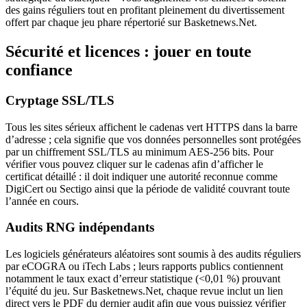
des gains réguliers tout en profitant pleinement du divertissement
offert par chaque jeu phare répertorié sur Basketnews.Net.
Sécurité et licences : jouer en toute
confiance
Cryptage SSL/TLS
Tous les sites sérieux affichent le cadenas vert HTTPS dans la barre
d’adresse ; cela signifie que vos données personnelles sont protégées
par un chiffrement SSL/TLS au minimum AES‑256 bits. Pour
vérifier vous pouvez cliquer sur le cadenas afin d’afficher le
certificat détaillé : il doit indiquer une autorité reconnue comme
DigiCert ou Sectigo ainsi que la période de validité couvrant toute
l’année en cours.
Audits RNG indépendants
Les logiciels générateurs aléatoires sont soumis à des audits réguliers
par eCOGRA ou iTech Labs ; leurs rapports publics contiennent
notamment le taux exact d’erreur statistique (<0,01 %) prouvant
l’équité du jeu. Sur Basketnews.Net, chaque revue inclut un lien
direct vers le PDF du dernier audit afin que vous puissiez vérifier