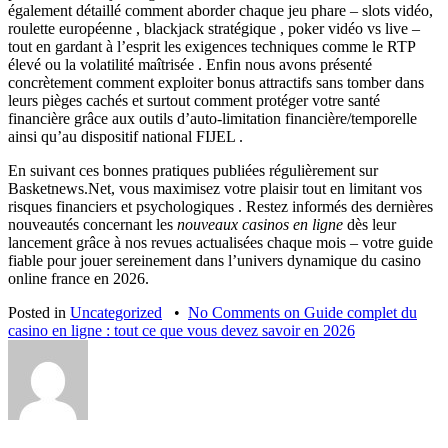
également détaillé comment aborder chaque jeu phare – slots vidéo,
roulette européenne , blackjack stratégique , poker vidéo vs live –
tout en gardant à l’esprit les exigences techniques comme le RTP
élevé ou la volatilité maîtrisée . Enfin nous avons présenté
concrètement comment exploiter bonus attractifs sans tomber dans
leurs pièges cachés et surtout comment protéger votre santé
financière grâce aux outils d’auto‑limitation financière/temporelle
ainsi qu’au dispositif national FIJEL .
En suivant ces bonnes pratiques publiées régulièrement sur
Basketnews.Net, vous maximisez votre plaisir tout en limitant vos
risques financiers et psychologiques . Restez informés des dernières
nouveautés concernant les
nouveaux casinos en ligne
dès leur
lancement grâce à nos revues actualisées chaque mois – votre guide
fiable pour jouer sereinement dans l’univers dynamique du casino
online france en 2026.​
Posted in
Uncategorized
•
No Comments
on Guide complet du
casino en ligne : tout ce que vous devez savoir en 2026