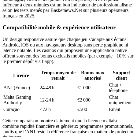
inférieur à deux minutes est un bon indicateur de professionnalisme
selon les tests menés par Basketnews.Net sur plusieurs opérateurs
français en 2025.
Compatibilité mobile & expérience utilisateur
Un design responsive assure que chaque jeu s’adapte aux écrans
Android, iOS ou aux navigateurs desktop sans perte graphique ni
latence notable. Les casinos qui proposent une application native
offrent souvent des bonus exclusifs mobiles (par exemple +10 % sur
le premier dépôt via l’app).
Temps moyen de
Bonus max
Support
Licence
retrait
autorisé
client
Chat +
ANJ (France)
24‑48 h
€1 000
téléphone
Malta Gaming
Chat
12‑24 h
€2 000
Authority
uniquement
Curaçao
≤72 h
€500
Email
Cette comparaison montre clairement que la licence maltaise
combine rapidité financière et généreux programmes promotionnels,
tandis que l’ANJ reste la référence française en matière de protection