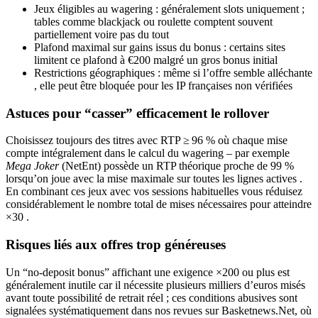
Jeux éligibles au wagering : généralement slots uniquement ;
tables comme blackjack ou roulette comptent souvent
partiellement voire pas du tout
Plafond maximal sur gains issus du bonus : certains sites
limitent ce plafond à €200 malgré un gros bonus initial
Restrictions géographiques : même si l’offre semble alléchante
, elle peut être bloquée pour les IP françaises non vérifiées
Astuces pour “casser” efficacement le rollover
Choisissez toujours des titres avec RTP ≥ 96 % où chaque mise
compte intégralement dans le calcul du wagering – par exemple
Mega Joker
(NetEnt) possède un RTP théorique proche de 99 %
lorsqu’on joue avec la mise maximale sur toutes les lignes actives .
En combinant ces jeux avec vos sessions habituelles vous réduisez
considérablement le nombre total de mises nécessaires pour atteindre
×30 .
Risques liés aux offres trop généreuses
Un “no‑deposit bonus” affichant une exigence ×200 ou plus est
généralement inutile car il nécessite plusieurs milliers d’euros misés
avant toute possibilité de retrait réel ; ces conditions abusives sont
signalées systématiquement dans nos revues sur Basketnews.Net, où