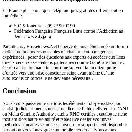
En France plusieurs lignes téléphoniques gratuites offrent soutien
immédiat :
S.O.S Joueurs → 09 72 90 90 90
Fédération Française Française Lutte contre l’Addiction au
Jeu → www.fgj.org
Par ailleurs , Basketnews.Net héberge depuis début année un forum
dédié aux joueurs responsables où chacun peut partager ses
expériences , poser des questions aux experts ou accéder aux liens
directs vers les associations partenaires comme GamCare France .
Ce réseau communautaire constitue souvent la première porte
d’entrée vers une prise conscience saine avant même qu’une
auto‑exclusion officielle ne devienne nécessaire .
Conclusion
Nous avons passé en revue tous les éléments indispensables pour
choisir judicieusement son casino : licence fiable délivrée par l’ANJ
ou Malta Gaming Authority , audits RNG certifiés , catalogue riche
incluant slots haute volatilité et tables live dealer évolutives ,
méthodes bancaires sécurisées ainsi qu’un support client disponible
partout où vous jouez grâce au mobile moderne . Nous avons