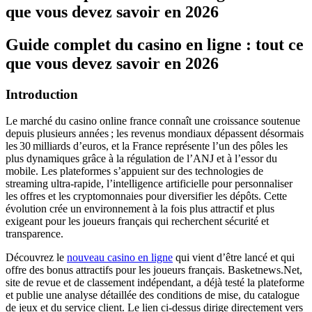
que vous devez savoir en 2026
Guide complet du casino en ligne : tout ce
que vous devez savoir en 2026
Introduction
Le marché du casino online france connaît une croissance soutenue
depuis plusieurs années ; les revenus mondiaux dépassent désormais
les 30 milliards d’euros, et la France représente l’un des pôles les
plus dynamiques grâce à la régulation de l’ANJ et à l’essor du
mobile. Les plateformes s’appuient sur des technologies de
streaming ultra‑rapide, l’intelligence artificielle pour personnaliser
les offres et les cryptomonnaies pour diversifier les dépôts. Cette
évolution crée un environnement à la fois plus attractif et plus
exigeant pour les joueurs français qui recherchent sécurité et
transparence.
Découvrez le
nouveau casino en ligne
qui vient d’être lancé et qui
offre des bonus attractifs pour les joueurs français. Basketnews.Net,
site de revue et de classement indépendant, a déjà testé la plateforme
et publie une analyse détaillée des conditions de mise, du catalogue
de jeux et du service client. Le lien ci‑dessus dirige directement vers