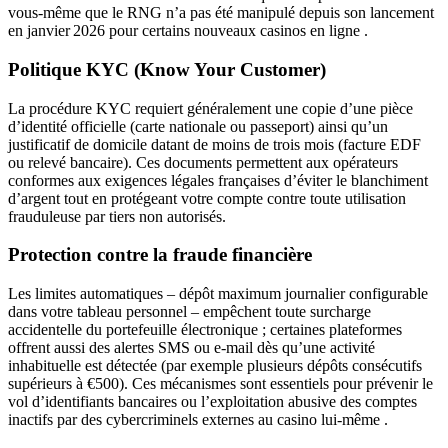
vous‑même que le RNG n’a pas été manipulé depuis son lancement
en janvier 2026 pour certains nouveaux casinos en ligne .
Politique KYC (Know Your Customer)
La procédure KYC requiert généralement une copie d’une pièce
d’identité officielle (carte nationale ou passeport) ainsi qu’un
justificatif de domicile datant de moins de trois mois (facture EDF
ou relevé bancaire). Ces documents permettent aux opérateurs
conformes aux exigences légales françaises d’éviter le blanchiment
d’argent tout en protégeant votre compte contre toute utilisation
frauduleuse par tiers non autorisés.
Protection contre la fraude financière
Les limites automatiques – dépôt maximum journalier configurable
dans votre tableau personnel – empêchent toute surcharge
accidentelle du portefeuille électronique ; certaines plateformes
offrent aussi des alertes SMS ou e‑mail dès qu’une activité
inhabituelle est détectée (par exemple plusieurs dépôts consécutifs
supérieurs à €500). Ces mécanismes sont essentiels pour prévenir le
vol d’identifiants bancaires ou l’exploitation abusive des comptes
inactifs par des cybercriminels externes au casino lui‑même .