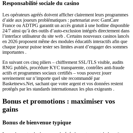
Responsabilité sociale du casino
Les opérateurs agréés doivent afficher clairement leurs programmes
d’aide aux joueurs problématiques : partenariat avec GamCare
France ou ADTPG garantit un accès gratuit à une hotline disponible
24/7 ainsi qu’à des outils d’auto‑exclusion intégrés directement dans
l’interface utilisateur du site web . Certains nouveaux casinos lancés
en 2026 proposent même des modules éducatifs interactifs afin que
chaque joueur puisse tester ses limites avant d’engager des sommes
importantes .
En suivant ces cinq piliers – chiffrement SSL/TLS visible, audits
RNG publiés, procédure KYC transparente, contrôles anti‑fraude
actifs et programmes sociaux certifiés – vous pouvez jouer
sereinement sur n’importe quel site recommandé par
Basketnews.Net, sachant que votre argent et vos données restent
protégés par les standards internationaux les plus exigeants .
Bonus et promotions : maximiser vos
gains
Bonus de bienvenue typique