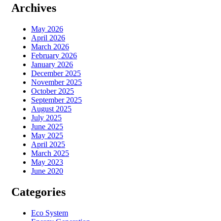
Archives
May 2026
April 2026
March 2026
February 2026
January 2026
December 2025
November 2025
October 2025
September 2025
August 2025
July 2025
June 2025
May 2025
April 2025
March 2025
May 2023
June 2020
Categories
Eco System