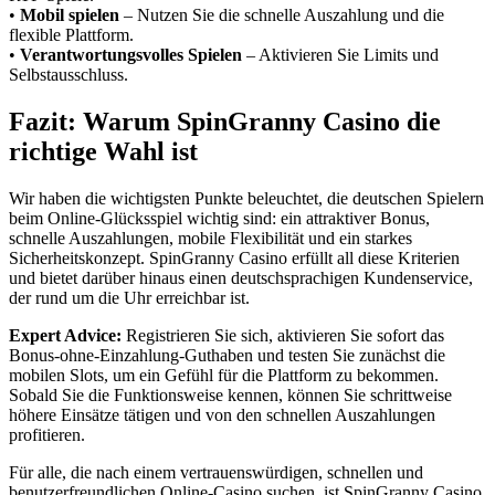
•
Mobil spielen
– Nutzen Sie die schnelle Auszahlung und die
flexible Plattform.
•
Verantwortungsvolles Spielen
– Aktivieren Sie Limits und
Selbstausschluss.
Fazit: Warum SpinGranny Casino die
richtige Wahl ist
Wir haben die wichtigsten Punkte beleuchtet, die deutschen Spielern
beim Online‑Glücksspiel wichtig sind: ein attraktiver Bonus,
schnelle Auszahlungen, mobile Flexibilität und ein starkes
Sicherheitskonzept. SpinGranny Casino erfüllt all diese Kriterien
und bietet darüber hinaus einen deutschsprachigen Kundenservice,
der rund um die Uhr erreichbar ist.
Expert Advice:
Registrieren Sie sich, aktivieren Sie sofort das
Bonus‑ohne‑Einzahlung‑Guthaben und testen Sie zunächst die
mobilen Slots, um ein Gefühl für die Plattform zu bekommen.
Sobald Sie die Funktionsweise kennen, können Sie schrittweise
höhere Einsätze tätigen und von den schnellen Auszahlungen
profitieren.
Für alle, die nach einem vertrauenswürdigen, schnellen und
benutzerfreundlichen Online‑Casino suchen, ist SpinGranny Casino