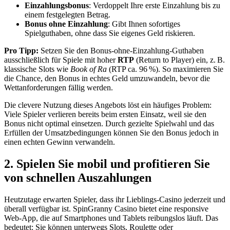
Einzahlungsbonus
: Verdoppelt Ihre erste Einzahlung bis zu
einem festgelegten Betrag.
Bonus ohne Einzahlung
: Gibt Ihnen sofortiges
Spielguthaben, ohne dass Sie eigenes Geld riskieren.
Pro Tipp:
Setzen Sie den Bonus‑ohne‑Einzahlung‑Guthaben
ausschließlich für Spiele mit hoher
RTP
(Return to Player) ein, z. B.
klassische Slots wie
Book of Ra
(RTP ca. 96 %). So maximieren Sie
die Chance, den Bonus in echtes Geld umzuwandeln, bevor die
Wettanforderungen fällig werden.
Die clevere Nutzung dieses Angebots löst ein häufiges Problem:
Viele Spieler verlieren bereits beim ersten Einsatz, weil sie den
Bonus nicht optimal einsetzen. Durch gezielte Spielwahl und das
Erfüllen der Umsatzbedingungen können Sie den Bonus jedoch in
einen echten Gewinn verwandeln.
2. Spielen Sie mobil und profitieren Sie
von schnellen Auszahlungen
Heutzutage erwarten Spieler, dass ihr Lieblings‑Casino jederzeit und
überall verfügbar ist. SpinGranny Casino bietet eine responsive
Web‑App, die auf Smartphones und Tablets reibungslos läuft. Das
bedeutet: Sie können unterwegs Slots, Roulette oder