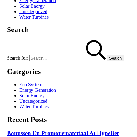
Energy Generation
Solar Energy
Uncategorized
Water Turbines
Search
Search for:
Categories
Eco System
Energy Generation
Solar Energy
Uncategorized
Water Turbines
Recent Posts
Bonussen En Promotiemateriaal At HypeBet