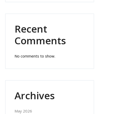
Recent
Comments
No comments to show.
Archives
May 2026