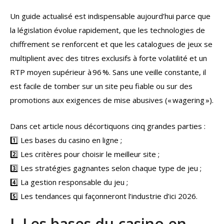
Un guide actualisé est indispensable aujourd’hui parce que
la législation évolue rapidement, que les technologies de
chiffrement se renforcent et que les catalogues de jeux se
multiplient avec des titres exclusifs à forte volatilité et un
RTP moyen supérieur à 96 %. Sans une veille constante, il
est facile de tomber sur un site peu fiable ou sur des
promotions aux exigences de mise abusives (« wagering »).
Dans cet article nous décortiquons cinq grandes parties :
1️⃣ Les bases du casino en ligne ;
2️⃣ Les critères pour choisir le meilleur site ;
3️⃣ Les stratégies gagnantes selon chaque type de jeu ;
4️⃣ La gestion responsable du jeu ;
5️⃣ Les tendances qui façonneront l’industrie d’ici 2026.
I. Les bases du casino en