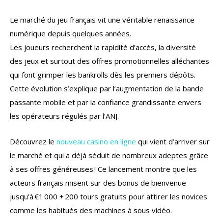
Le marché du jeu français vit une véritable renaissance
numérique depuis quelques années.
Les joueurs recherchent la rapidité d’accès, la diversité
des jeux et surtout des offres promotionnelles alléchantes
qui font grimper les bankrolls dès les premiers dépôts.
Cette évolution s’explique par l’augmentation de la bande
passante mobile et par la confiance grandissante envers
les opérateurs régulés par l’ANJ.
Découvrez le
nouveau casino en ligne
qui vient d’arriver sur
le marché et qui a déjà séduit de nombreux adeptes grâce
à ses offres généreuses ! Ce lancement montre que les
acteurs français misent sur des bonus de bienvenue
jusqu’à €1 000 + 200 tours gratuits pour attirer les novices
comme les habitués des machines à sous vidéo.