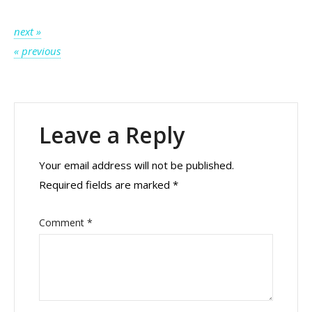
Post
next »
« previous
navigation
Leave a Reply
Your email address will not be published.
Required fields are marked
*
Comment
*