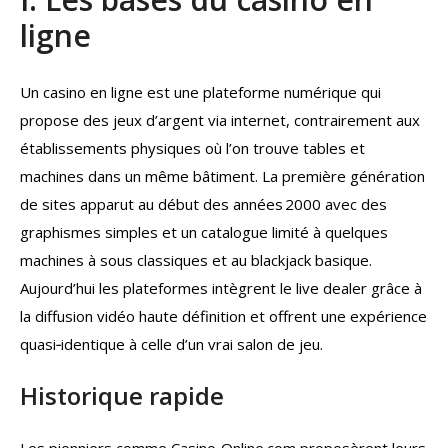
ligne
Un casino en ligne est une plateforme numérique qui
propose des jeux d’argent via internet, contrairement aux
établissements physiques où l’on trouve tables et
machines dans un même bâtiment. La première génération
de sites apparut au début des années 2000 avec des
graphismes simples et un catalogue limité à quelques
machines à sous classiques et au blackjack basique.
Aujourd’hui les plateformes intègrent le live dealer grâce à
la diffusion vidéo haute définition et offrent une expérience
quasi‑identique à celle d’un vrai salon de jeu.
Historique rapide