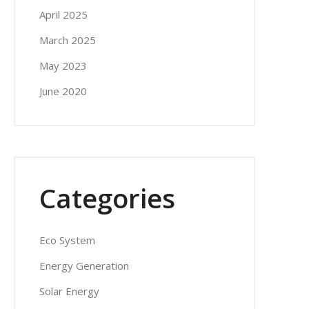
April 2025
March 2025
May 2023
June 2020
Categories
Eco System
Energy Generation
Solar Energy