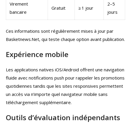
Virement
2–5
Gratuit
≥ 1 jour
bancaire
jours
Ces informations sont régulièrement mises à jour par
Basketnews.Net, qui teste chaque option avant publication.
Expérience mobile
Les applications natives iOS/Android offrent une navigation
fluide avec notifications push pour rappeler les promotions
quotidiennes tandis que les sites responsives permettent
un accès via n’importe quel navigateur mobile sans
téléchargement supplémentaire.
Outils d’évaluation indépendants