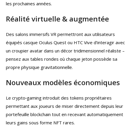
les prochaines années.
Réalité virtuelle & augmentée
Des salons immersifs VR permettront aux utilisateurs
équipés casque Oculus Quest ou HTC Vive d’interagir avec
un croupier avatar dans un décor tridimensionnel réaliste –
pensez aux tables rondes où chaque jeton possède sa
propre physique gravitationnelle.
Nouveaux modèles économiques
Le crypto‑gaming introduit des tokens propriétaires
permettant aux joueurs de miser directement depuis leur
portefeuille blockchain tout en recevant automatiquement
leurs gains sous forme NFT rares.