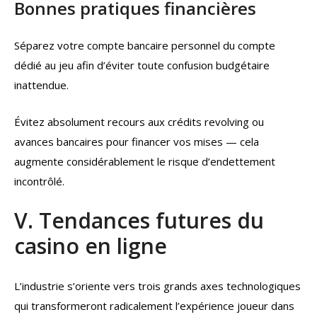
Bonnes pratiques financières
Séparez votre compte bancaire personnel du compte
dédié au jeu afin d’éviter toute confusion budgétaire
inattendue.
Évitez absolument recours aux crédits revolving ou
avances bancaires pour financer vos mises — cela
augmente considérablement le risque d’endettement
incontrôlé.
V. Tendances futures du
casino en ligne
L’industrie s’oriente vers trois grands axes technologiques
qui transformeront radicalement l’expérience joueur dans