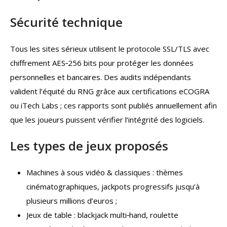
Sécurité technique
Tous les sites sérieux utilisent le protocole SSL/TLS avec
chiffrement AES‑256 bits pour protéger les données
personnelles et bancaires. Des audits indépendants
valident l’équité du RNG grâce aux certifications eCOGRA
ou iTech Labs ; ces rapports sont publiés annuellement afin
que les joueurs puissent vérifier l’intégrité des logiciels.
Les types de jeux proposés
Machines à sous vidéo & classiques : thèmes
cinématographiques, jackpots progressifs jusqu’à
plusieurs millions d’euros ;
Jeux de table : blackjack multi‑hand, roulette