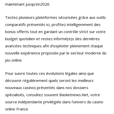
maintenant jusqu’en​2026.
Testez plusieurs plateformes sécurisées grâce aux outils
comparatifs présentés ici, profitez intelligemment des
bonus offerts tout en gardant un contrôle strict sur votre
budget quotidien et restez informé(e)s des dernières
avancées techniques afin d’exploiter pleinement chaque
nouvelle expérience proposée par le secteur moderne du
jeu online.
Pour suivre toutes ces évolutions légales ainsi que
découvrir régulièrement quels seront les meilleurs
nouveaux casinos présentés dans nos dossiers
spécialisés, consultez souvent Basketnews.Net, votre
source indépendante privilégiée dans l’univers du casino
online France.​