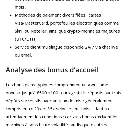
mois ;
Méthodes de paiement diversifiées : cartes
Visa/MasterCard, portefeuilles électroniques comme
Skrill ou Neteller, ainsi que crypto‑monnaies majeures
(BTC/ETH) ;
Service client multilingue disponible 24/7 via chat live
ou email.
Analyse des bonus d’accueil
Les bons plans typiques comprennent un « welcome
bonus » jusqu’à €500 +100 tours gratuits répartis sur trois
dépôts successifs avec un taux de mise généralement
compris entre 20x et 35x selon le jeu choisi. Il faut lire
attentivement les conditions : certains bonus excluent les
machines à sous haute volatilité tandis que d’autres