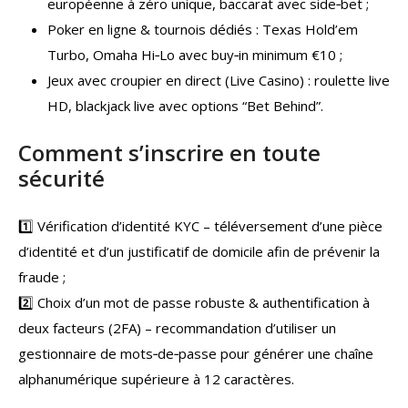
européenne à zéro unique, baccarat avec side‑bet ;
Poker en ligne & tournois dédiés : Texas Hold’em
Turbo, Omaha Hi‑Lo avec buy‑in minimum €10 ;
Jeux avec croupier en direct (Live Casino) : roulette live
HD, blackjack live avec options “Bet Behind”.
Comment s’inscrire en toute
sécurité
1️⃣ Vérification d’identité KYC – téléversement d’une pièce
d’identité et d’un justificatif de domicile afin de prévenir la
fraude ;
2️⃣ Choix d’un mot de passe robuste & authentification à
deux facteurs (2FA) – recommandation d’utiliser un
gestionnaire de mots‑de‑passe pour générer une chaîne
alphanumérique supérieure à 12 caractères.