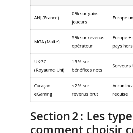
0 % sur gains
ANJ (France)
Europe u
joueurs
5 % sur revenus
Europe + 
MGA (Malte)
opérateur
pays hors
UKGC
15 % sur
Serveurs
(Royaume‑Uni)
bénéfices nets
Curaçao
<2 % sur
Aucun loca
eGaming
revenus brut
requise
Section 2 : Les typ
comment choisir ce