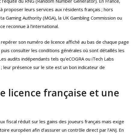
nt l’équité du RNG (Random Number Generator). En France,
à proposer leurs services aux résidents français ; hors
Malta Gaming Authority (MGA), la UK Gambling Commission ou
e reconnue à l’international.
bord repérer son numéro de licence affiché au bas de chaque page
uis consulter les conditions générales où sont détaillés les
e. Les audits indépendants tels qu’eCOGRA ou iTech Labs
; leur présence sur le site est un bon indicateur de
e licence française et une
x fiscal réduit sur les gains des joueurs français mais exige
oire européen afin d’assurer un contrôle direct par l’ANJ. En