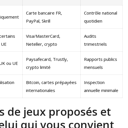
Carte bancaire FR,
Contrôle national
niquement
PayPal, Skrill
quotidien
certains
Visa/MasterCard,
Audits
 UE
Neteller, crypto
trimestriels
Paysafecard, Trustly,
Rapports publics
 UK ou UE
crypto limité
mensuels
lisation
Bitcoin, cartes prépayées
Inspection
internationales
annuelle minimale
es de jeux proposés et
lui qui vous convient