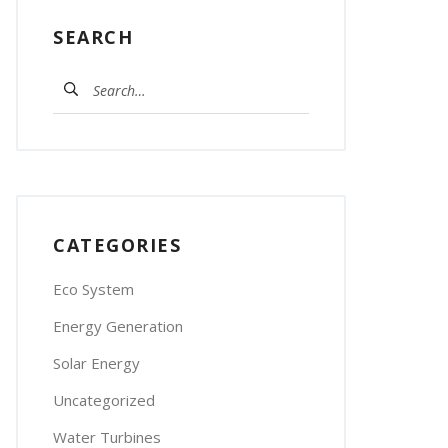
SEARCH
Search
for:
CATEGORIES
Eco System
Energy Generation
Solar Energy
Uncategorized
Water Turbines