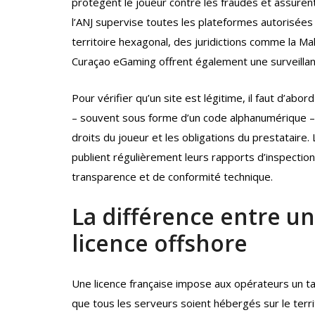
protègent le joueur contre les fraudes et assure
l’ANJ supervise toutes les plateformes autorisées 
territoire hexagonal, des juridictions comme la 
Curaçao eGaming offrent également une surveillanc
Pour vérifier qu’un site est légitime, il faut d’a
– souvent sous forme d’un code alphanumérique – p
droits du joueur et les obligations du prestatair
publient régulièrement leurs rapports d’inspection 
transparence et de conformité technique.
La différence entre un
licence offshore
Une licence française impose aux opérateurs un tau
que tous les serveurs soient hébergés sur le territ