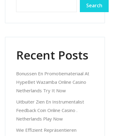
Search
Recent Posts
Bonussen En Promotiemateriaal At
HypeBet Wazamba Online Casino
Netherlands Try It Now
Uitbuiter Zien En Instrumentalist
Feedback Coin Online Casino .
Netherlands Play Now
Wie Effizient Repräsentieren