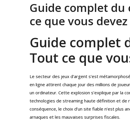
Guide complet du c
ce que vous devez 
Guide complet d
Tout ce que vou
Le secteur des jeux d’argent s’est métamorphosé 
en ligne attirent chaque jour des millions de joue
un ordinateur. Cette explosion s’explique par la co
technologies de streaming haute définition et de 
conséquence, le choix d’un site fiable n’est plus ano
arnaques et les mauvaises surprises fiscales.