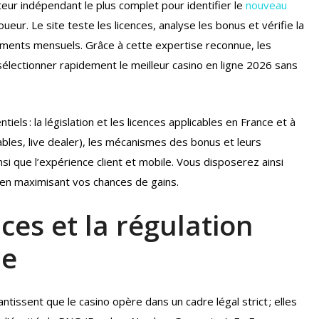
r indépendant le plus complet pour identifier le
nouveau
ueur. Le site teste les licences, analyse les bonus et vérifie la
ements mensuels. Grâce à cette expertise reconnue, les
sélectionner rapidement le meilleur casino en ligne 2026 sans
iels : la législation et les licences applicables en France et à
 tables, live dealer), les mécanismes des bonus et leurs
nsi que l’expérience client et mobile. Vous disposerez ainsi
 en maximisant vos chances de gains.
nces et la régulation
ne
ntissent que le casino opère dans un cadre légal strict ; elles