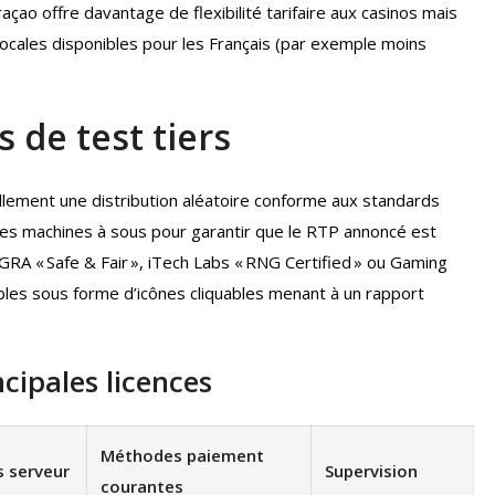
çao offre davantage de flexibilité tarifaire aux casinos mais
ocales disponibles pour les Français (par exemple moins
 de test tiers
ellement une distribution aléatoire conforme aux standards
té des machines à sous pour garantir que le RTP annoncé est
GRA « Safe & Fair », iTech Labs « RNG Certified » ou Gaming
bles sous forme d’icônes cliquables menant à un rapport
cipales licences
Méthodes paiement
s serveur
Supervision
courantes